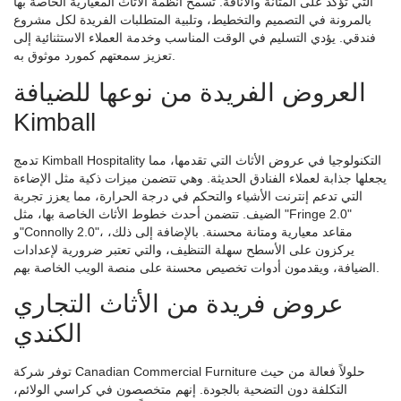
التي تؤكد على المتانة والأناقة. تسمح أنظمة الأثاث المعيارية الخاصة بها
بالمرونة في التصميم والتخطيط، وتلبية المتطلبات الفريدة لكل مشروع
فندقي. يؤدي التسليم في الوقت المناسب وخدمة العملاء الاستثنائية إلى
تعزيز سمعتهم كمورد موثوق به.
العروض الفريدة من نوعها للضيافة
Kimball
تدمج Kimball Hospitality التكنولوجيا في عروض الأثاث التي تقدمها، مما
يجعلها جذابة لعملاء الفنادق الحديثة. وهي تتضمن ميزات ذكية مثل الإضاءة
التي تدعم إنترنت الأشياء والتحكم في درجة الحرارة، مما يعزز تجربة
الضيف. تتضمن أحدث خطوط الأثاث الخاصة بها، مثل "Fringe 2.0"
و"Connolly 2.0"، مقاعد معيارية ومتانة محسنة. بالإضافة إلى ذلك،
يركزون على الأسطح سهلة التنظيف، والتي تعتبر ضرورية لإعدادات
الضيافة، ويقدمون أدوات تخصيص محسنة على منصة الويب الخاصة بهم.
عروض فريدة من الأثاث التجاري
الكندي
توفر شركة Canadian Commercial Furniture حلولاً فعالة من حيث
التكلفة دون التضحية بالجودة. إنهم متخصصون في كراسي الولائم،