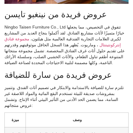
عروض فريدة من نينغبو تايسن
Ningbo Taisen Furniture Co., Ltd تتفوق في التخصيص، مما يجعلها
خيارًا متميزًا لأثاث مشاريع الفنادق. لقد أكملوا بنجاح العديد من المشاريع
لكبرى العلامات التجارية الفندقية العالمية مثل هيلتون،
مجموعة فنادق
إنتركونتيننتال
، وماريوت. يُظهر هذا السجل الحافل موثوقيتهم وقدرتهم
على تقديم حلول أثاث غرف الفنادق المخصصة. تشمل مجموعة منتجاتها
المتنوعة أطقم تناول الطعام، والأثاث الخشبي الصلب، وسلسلة الأرائك
الناعمة، وكلها مصممة لتلبية الاحتياجات المحددة لصناعة الضيافة.
عروض فريدة من سارة للضيافة
تلتزم سارة للضيافة بالاستدامة والابتكار في تصميم أثاث الفندق. وتتميز
بمفروشات صديقة للبيئة تستخدم البقع المائية والمواد اللاصقة غير
السامة، مما يضمن الحد الأدنى من التأثير البيئي أثناء الإنتاج. وتشمل
عروض منتجاتهم:
وصف
ميزة