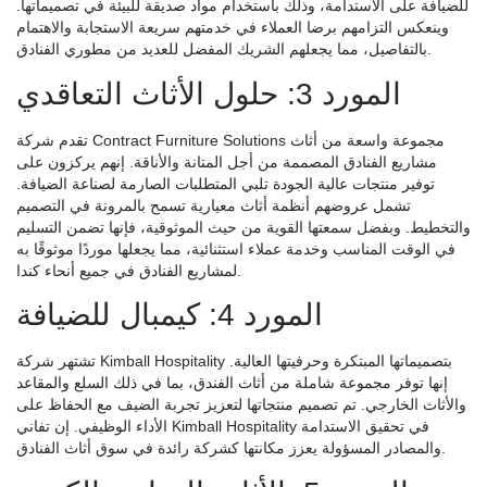
للضيافة على الاستدامة، وذلك باستخدام مواد صديقة للبيئة في تصميماتها.
وينعكس التزامهم برضا العملاء في خدمتهم سريعة الاستجابة والاهتمام
بالتفاصيل، مما يجعلهم الشريك المفضل للعديد من مطوري الفنادق.
المورد 3: حلول الأثاث التعاقدي
تقدم شركة Contract Furniture Solutions مجموعة واسعة من أثاث
مشاريع الفنادق المصممة من أجل المتانة والأناقة. إنهم يركزون على
توفير منتجات عالية الجودة تلبي المتطلبات الصارمة لصناعة الضيافة.
تشمل عروضهم أنظمة أثاث معيارية تسمح بالمرونة في التصميم
والتخطيط. وبفضل سمعتها القوية من حيث الموثوقية، فإنها تضمن التسليم
في الوقت المناسب وخدمة عملاء استثنائية، مما يجعلها موردًا موثوقًا به
لمشاريع الفنادق في جميع أنحاء كندا.
المورد 4: كيمبال للضيافة
تشتهر شركة Kimball Hospitality بتصميماتها المبتكرة وحرفيتها العالية.
إنها توفر مجموعة شاملة من أثاث الفندق، بما في ذلك السلع والمقاعد
والأثاث الخارجي. تم تصميم منتجاتها لتعزيز تجربة الضيف مع الحفاظ على
الأداء الوظيفي. إن تفاني Kimball Hospitality في تحقيق الاستدامة
والمصادر المسؤولة يعزز مكانتها كشركة رائدة في سوق أثاث الفنادق.