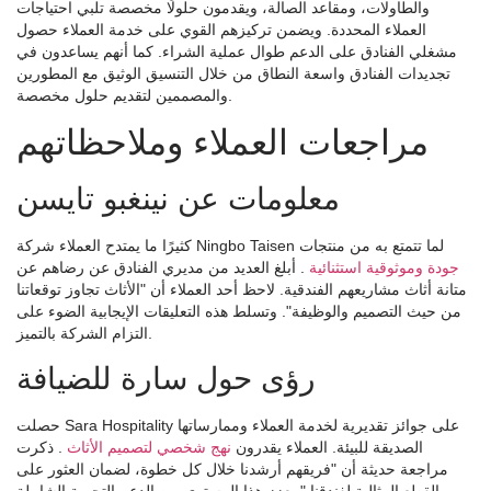
والطاولات، ومقاعد الصالة، ويقدمون حلولًا مخصصة تلبي احتياجات
العملاء المحددة. ويضمن تركيزهم القوي على خدمة العملاء حصول
مشغلي الفنادق على الدعم طوال عملية الشراء. كما أنهم يساعدون في
تجديدات الفنادق واسعة النطاق من خلال التنسيق الوثيق مع المطورين
والمصممين لتقديم حلول مخصصة.
مراجعات العملاء وملاحظاتهم
معلومات عن نينغبو تايسن
كثيرًا ما يمتدح العملاء شركة Ningbo Taisen لما تتمتع به من منتجات
جودة وموثوقية استثنائية
. أبلغ العديد من مديري الفنادق عن رضاهم عن
متانة أثاث مشاريعهم الفندقية. لاحظ أحد العملاء أن "الأثاث تجاوز توقعاتنا
من حيث التصميم والوظيفة". وتسلط هذه التعليقات الإيجابية الضوء على
التزام الشركة بالتميز.
رؤى حول سارة للضيافة
حصلت Sara Hospitality على جوائز تقديرية لخدمة العملاء وممارساتها
الصديقة للبيئة. العملاء يقدرون
نهج شخصي لتصميم الأثاث
. ذكرت
مراجعة حديثة أن "فريقهم أرشدنا خلال كل خطوة، لضمان العثور على
القطع المثالية لفندقنا." يعزز هذا المستوى من الدعم التجربة الشاملة