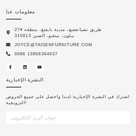
معلومات عنا
27# طريق تشيانغفنغ، مدينة بايفنغ، منطقة
بيلون، نينغبو، الصين 315813
JOYCE@TAISENFURNITURE.COM
0086 13858364637
النشرة الإخبارية
اشترك في النشرة الإخبارية لدينا واحصل على جميع العروض
الترويجية!