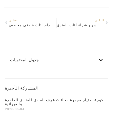
التالي
سابق
من المفهوم إلى الاكتمال: شرح شراء أثاث الفندق
نخلق أجواءً مثالية باستخدام أثاث فندقي مخصص
جدول المحتويات
المشاركة الأخيرة
كيفية اختيار مجموعات أثاث غرف الفندق للفنادق الفاخرة
والميزانية
2026-06-04