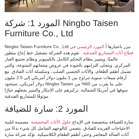
المورد 1: شركة Ningbo Taisen
Furniture Co., Ltd
Ningbo Taisen Furniture Co., Ltd تبرز باعتبارها أ
المورد الرئيسي في
قطاع أثاث المشاريع الفندقية
. تقوم هذه الشركة بتشغيل خط إنتاج متطور
عالميًا، ويتميز بنظام التحكم الكامل بالكمبيوتر ونظام تجميع الغبار
المركزي. ويتجلى التزامهم بالجودة في عروض منتجاتهم المتنوعة، والتي
تشمل أطقم الطعام، والأثاث الخشبي الصلب، وسلسلة أثاث الفنادق. مع
أرقام مبيعات سنوية تتراوح بين 1 مليون دولار أمريكي إلى 2.5 مليون
دولار أمريكي، تستحوذ Ningbo Taisen على ما يقرب من 60% من
سوقها في أمريكا الشمالية. تركيزهم على الابتكار والتميز يجعلهم خيارًا
موثوقًا للمشاريع الفندقية.
المورد 2: سارة للضيافة
سارة للضيافة متخصصة في الإبداع
حلول الأثاث المخصصة
مصممة لتلبية
الاحتياجات الفريدة للفنادق. يتضمن كتالوجهم الشامل كل شيء بدءًا من
أثاث الصالة المعاصر وحتى أطقم الطعام الكلاسيكية. تؤكد شركة سارة