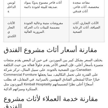
مقاعد منجدة
أثاث فاخر مصنوع يدويًا بمواد
لويس
مخصصة، أثاث فاخر،
صديقة للبيئة لجودة دائمة.
الداخلي
أثاث فندقي
ة
الأثاث التجاري، أثاث
مفروشات متينة وعالية الجودة
الأثاث
الضيافة، أثاث الرعاية
مصممة للبيئات ذات الحركة
التجار
الصحية
المرورية العالية.
ي
الكندي
مقارنة أسعار أثاث مشروع الفندق
يختلف السعر بشكل كبير بين الموردين. في حين أن البعض يقدم منتجات
متميزة بأسعار أعلى، فإن البعض الآخر يقدم حلولاً فعالة من حيث التكلفة
دون التضحية بالجودة. على سبيل المثال، تركز شركة Canadian
Commercial Furniture على القدرة على تحمل التكاليف، مما يجعلها
خيارًا جذابًا لمشغلي الفنادق المهتمين بالميزانية. في المقابل، قد يطلب
الموردون مثل Kimball Hospitality أسعارًا أعلى نظرًا لتصميماتهم
المبتكرة وميزاتهم الذكية.
مقارنة خدمة العملاء لأثاث مشروع
الفندق