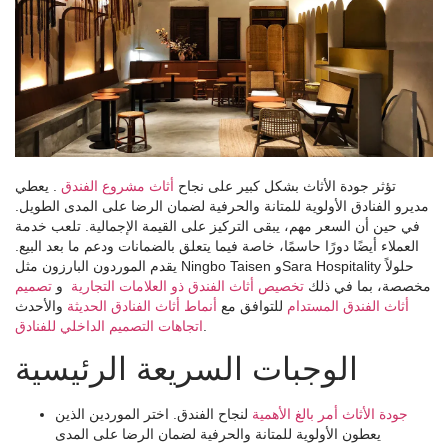
تؤثر جودة الأثاث بشكل كبير على نجاح
أثاث مشروع الفندق
. يعطي
مديرو الفنادق الأولوية للمتانة والحرفية لضمان الرضا على المدى الطويل.
في حين أن السعر مهم، يبقى التركيز على القيمة الإجمالية. تلعب خدمة
العملاء أيضًا دورًا حاسمًا، خاصة فيما يتعلق بالضمانات ودعم ما بعد البيع.
يقدم الموردون البارزون مثل Ningbo Taisen وSara Hospitality حلولاً
مخصصة، بما في ذلك
تخصيص أثاث الفندق ذو العلامات التجارية
و
تصميم
أثاث الفندق المستدام
للتوافق مع
أنماط أثاث الفنادق الحديثة
والأحدث
.
اتجاهات التصميم الداخلي للفنادق
الوجبات السريعة الرئيسية
جودة الأثاث أمر بالغ الأهمية
لنجاح الفندق. اختر الموردين الذين
يعطون الأولوية للمتانة والحرفية لضمان الرضا على المدى