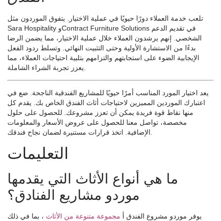
تلعب خدمة العملاء دورًا حيويًا في عملية الاختيار. يتفوق الموردون مثل
Sara Hospitality وContract Furniture Solutions في تقديم الدعم
الشخصي. إنهم يرشدون العملاء خلال عملية الاختيار، مما يضمن الرضا
بدءًا من الاستشارة الأولية وحتى التثبيت النهائي. وتسلط ردود الفعل
الإيجابية الضوء على استجابتهم والتزامهم بتلبية احتياجات العملاء، مما
يعزز تجربة الشراء الشاملة.
يعد اختيار المورد المناسب أمرًا حيويًا للمشاريع الفندقية الناجحة. ضع في
اعتبارك الموردين المميزين لاحتياجات أثاث الفندق الخاص بك. يقدم كل
منها نقاط قوة فريدة يمكن أن تعزز مشروعك. للحصول على حلول
مخصصة، تواصل معنا للحصول على عروض الأسعار والمعلومات
الإضافية. اتخذ قرارات مستنيرة لضمان نجاح فندقك.
التعليمات
ما هي أنواع الأثاث التي يقدمها
موردو مشاريع الفنادق؟
يوفر موردو مشروع الفندق أ
مجموعة متنوعة من الأثاث
، بما في ذلك