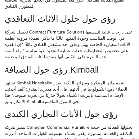
لمطوري الفنادق.
رؤى حول حلول الأثاث التعاقدي
تحصل شركة Contract Furniture Solutions على درجات عالية لتسليمها
في الوقت المناسب وجودة المنتج. غالبًا ما يذكر العملاء مرونة أنظمة
الأثاث المعيارية الخاصة بهم. وعلق أحد مشغلي الفنادق قائلاً: "إن القدرة
على تخصيص التخطيطات جعلت عملية التجديد لدينا سلسة." وقد أثبتت
هذه القدرة على التكيف أنها مفيدة لبيئات الفنادق المختلفة.
رؤى حول الضيافة Kimball
تشتهر Kimball Hospitality بتصميماتها المبتكرة وميزاتها الذكية. يقدر
العملاء دمج التكنولوجيا في أثاثهم. قال أحد مديري الفندق: "لقد أحدثت
الإضاءة المدعمة بإنترنت الأشياء تحولاً جذريًا في تجربة ضيوفنا." هذا
الابتكار يميز Kimball في السوق التنافسية.
رؤى حول الأثاث التجاري الكندي
تتميز شركة Canadian Commercial Furniture بحلولها الفعالة من حيث
التكلفة والخدمة المتميزة. يقدر العملاء مجموعة الخيارات المتاحة. أبرزت