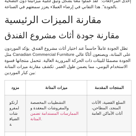
إحدى المراجعات: "لقد عملوا معنا بشكل وثيق لتلبية ميزانيتنا دون التضحية
بالجودة". هذا التفاني في إرضاء العملاء يعزز سمعتهم في الصناعة.
مقارنة الميزات الرئيسية
مقارنة جودة أثاث مشروع الفندق
تظل الجودة عاملاً حاسماً عند اختيار أثاث مشروع الفندق. يؤكد الموردون
مثل Canadian Commercial Furniture على المتانة، ويصنعون أثاثًا عالي
الجودة مصممًا للبيئات ذات الحركة المرورية العالية. تتحمل منتجاتها قسوة
الاستخدام اليومي، مما يضمن طول العمر. تكشف مقارنة ميزات المتانة
بين كبار الموردين:
المنتجات المقدمة
ميزات المتانة
مزود
السلع القضية، الأثاث
التشطيبات المخصصة
أرتكو
المنجد، المطاحن،
والمفروشات المعقدة و
لمفرو
أثاث الأماكن العامة
الممارسات المستدامة تضمن
شات
.
المتانة
الضياف
ة