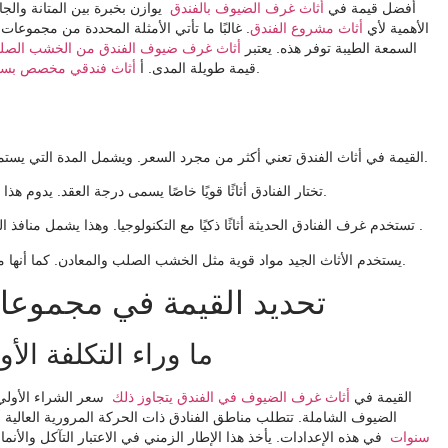
أفضل قيمة في
أثاث غرف الضيوف بالفندق
يوازن بخبرة بين المتانة والجا
الأهمية لأي
أثاث مشروع الفندق
. غالبًا ما تأتي الأمثلة المحددة من مجموع
السمعة الطيبة توفر هذه. يعتبر
أثاث غرف ضيوف الفندق من الخشب الص
غالبًا ما يجسد هذا المزيج من الجودة والتصميم.
قيمة طويلة المدى. أ
أثاث فندقي مخصص بسرير كي
ومدى سعادة الضيوف.
القيمة في أثاث الفندق تعني أكثر من مجرد السعر. ويشمل المدة التي يستم
تختار الفنادق أثاثًا قويًا خاصًا يسمى درجة العقد. يدوم هذا الأثاث لفترة أطول ويوفر المال لأنه لا يحتاج إلى الاستبدال كثيرًا.
.
جعل إقامة الضيوف أفضل
تستخدم غرف الفنادق الحديثة أثاثًا ذكيًا مع التكنولوجيا. وهذا يشمل منافذ
يستخدم الأثاث الجيد مواد قوية مثل الخشب الصلب والمعادن. كما أنها مبنية بشكل جيد. وهذا يجعل الأثاث يدوم لفترة طويلة ويبدو جيدًا.
تحديد القيمة في مجموعا
ما وراء التكلفة الأ
القيمة في
أثاث غرف الضيوف في الفندق يتجاوز ذلك
سعر الشراء الأولي.
الضيوف الشاملة. تتطلب مناطق الفنادق ذات الحركة المرورية العالية أث
سنوات
في هذه الإعدادات. يأخذ هذا الإطار الزمني في الاعتبار التآكل والأن