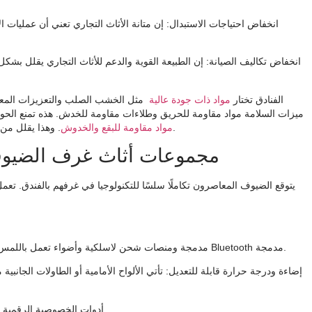
انخفاض احتياجات الاستبدال
: إن متانة الأثاث التجاري تعني أن عمليات 
انخفاض تكاليف الصيانة
: إن الطبيعة القوية والدعم للأثاث التجاري يقلل بش
الفنادق تختار
مواد ذات جودة عالية
مثل الخشب الصلب والتعزيزات المعدن
ميزات السلامة مواد مقاومة للحريق وطلاءات مقاومة للخدش. هذه تمنع الحوا
. وهذا يقلل من الجهد والتكلفة المرتبطة بالصيانة في البيئات ذات حركة المرور العالية.
مواد مقاومة للبقع والخدوش
مجموعات أثاث غرف الضيوف ب
يتوقع الضيوف المعاصرون تكاملًا سلسًا للتكنولوجيا في غرفهم بالفندق. تعمل
: تتميز هذه بمنافذ USB مدمجة ومنصات شحن لاسلكية وأضواء تعمل باللمس ومكبرات صوت Bluetooth مدمجة.
إضاءة ودرجة حرارة قابلة للتعديل
: تأتي الألواح الأمامية أو الطاولات الجان
: تشتمل مكاتب العمل على شاشات منبثقة أو لوحات خصوصية.
أدوات الخصوصية الرقمية