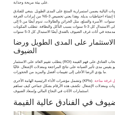
على بيئة مريحة وجذابة.
ات البالية يضمن استمرارية المنتج على المدى الطويل. ينبغي للفنادق
من استثمار الأثاث سنويا للصيانة المستمرة. وينبغي عليهم أيضًا إنشاء احتياطيات بديلة. وهذا يعني تخصيص 3-5% من إيرادات الغرفة
السنوية لاستبدال الأثاث في المستقبل. عادة ما يستمر أثاث الضيافة لمدة 5-7 سنوات. الأسرة والسلع، مثل الخزائن والطاولات، تدوم أيضًا من 5 إلى
7 سنوات مع العناية المناسبة. تحتاج المقاعد الناعمة، مثل الكراسي المنجدة، إلى الاستبدال كل 3-5 سنوات بسبب التآكل والنظافة. تتطلب المكونات
 الاستثمار على المدى الطويل ورضا
الضيوف
يتطلب تقييم العائد على الاستثمار (ROI) على المدى الطويل ورضا الضيوف مقاييس محددة. تساعد هذه المقاييس أصحاب الفنادق على فهم القيمة
قيس مدى تأثير الصيانة على نتائج المراجعة ومعدلات الإشغال. غالبًا
ما يؤدي الرضا الأعلى إلى تقييمات أفضل والمزيد من الحجوزات.
وتشمل مؤشرات الأداء الرئيسية الهامة الأخرى (KPIs).
المشروبات ومعدلات الإشغال. تكشف هذه الأرقام بشكل جماعي كيف تساهم
استثمارات الأثاث في النجاح المالي وإسعاد الضيوف.
وف في الفنادق عالية القيمة