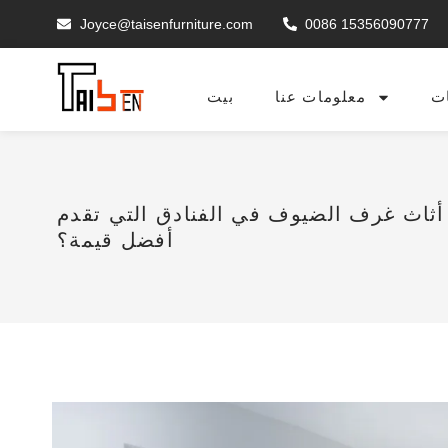
Joyce@taisenfurniture.com
0086 15356090777
ت
معلومات عنا
بيت
ثاث غرف الضيوف في الفنادق التي تقدم
أفضل قيمة؟