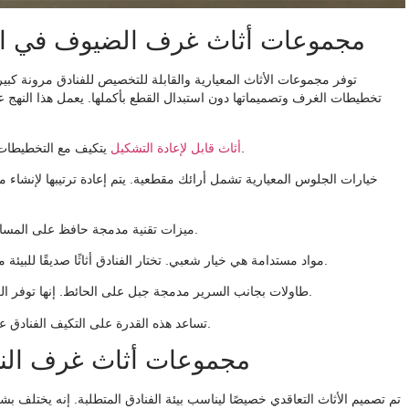
مجموعات أثاث غرف الضيوف في الفن
توفر مجموعات الأثاث المعيارية والقابلة للتخصيص للفنادق مرونة كب
تخطيطات الغرف وتصميماتها دون استبدال القطع بأكملها. يعمل هذا النه
يتكيف مع التخطيطات الجديدة أو احتياجات الضيوف. وهذا يتجنب الاستبدالات الكاملة.
أثاث قابل لإعادة التشكيل
خيارات الجلوس المعيارية
تشمل أرائك مقطعية. يتم إعادة ترتيبها لإنشاء 
حافظ على المساحة مرتبة وحديثة. وتشمل هذه محطات الشحن والإضاءة الذكية.
ميزات تقنية مدمجة
هي خيار شعبي. تختار الفنادق أثاثًا صديقًا للبيئة مصنوعًا من الخشب المستصلح أو التشطيبات منخفضة الانبعاثات.
مواد مستدامة
جبل على الحائط. إنها توفر الراحة وتحافظ على الأرضيات نظيفة وتجعل الغرفة تبدو مفتوحة.
طاولات بجانب السرير مدمجة
تساعد هذه القدرة على التكيف الفنادق على الاستجابة لتفضيلات الضيوف المتغيرة والمتطلبات التشغيلية بكفاءة.
مجموعات أثاث غرف النزلا
تم تصميم الأثاث التعاقدي خصيصًا ليناسب بيئة الفنادق المتطلبة. إنه يختلف ب