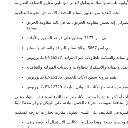
تحدد العديد من معايير المتانة المحددة الأثاث ذي الجودة التعاقدية:
ي. إنه يضمن مقاومة الحريق، بما في ذلك مقاومة الحريق Crib 5 لمناطق
الضيافة.
ينطبق على قواعد السرير والأرائك.
بي اس 7177
يعالج ستائر النوافذ والستائر والستائر.
بي اس 5867
بكالوريوس EN15372
يقيم مرونة سطح الأثاث للخدش.
بكالوريوس EN15186
بكالوريوس EN12729
أثاث التعاقدية تتحمل وزنًا كبيرًا. غالبًا ما تأتي مع ضمان لمدة 5 سنوات أو أكثر. عادة ما يستمر الأثاث من هذا النوع لمدة عشر سنوات على
دة وخطط خدمة. وهذا يقلل من تكاليف الاستبدال أو الإصلاح في
المستقبل.