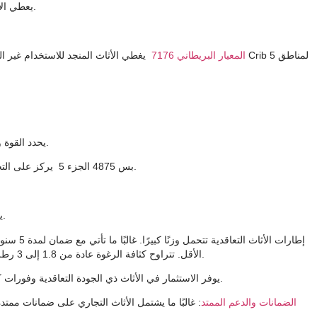
يعطي الأولوية للمتانة والسلامة وطول العمر. إنها تلبي معايير الصناعة الصارمة.
المعيار البريطاني 7176
يغطي الأثاث المنجد للاستخدام غير المنزل
يحدد القوة والمتانة والسلامة للطاولات غير المنزلية.
يركز على التحمل والمتانة والاستقرار للطاولات والعربات المنزلية والتعاقدية.
بس 4875 الجزء 5
يقيم مرونة سطح الأثاث للسوائل الباردة.
إطارات ال
الأقل. تتراوح كثافة الرغوة عادة من 1.8 إلى 3 رطل. تحافظ تقييمات انحراف الحمل البادئة على الهيكل وتوفر مقعدًا ثابتًا.
يوفر الاستثمار في الأثاث ذي الجودة التعاقدية وفورات كبيرة في التكاليف على المدى الطويل مقارنة بخيارات الدرجة السكنية.
الضمانات والدعم الممتد
: غالبًا ما يشتمل الأثاث التجاري على ضمانات ممت