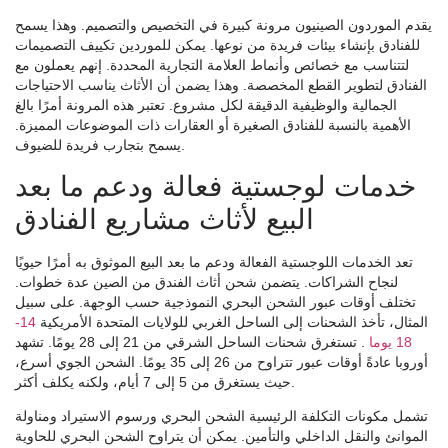
يقدم الموردون الصينيون مرونة كبيرة في التخصيص والتصميم. وهذا يسمح
للفنادق بإنشاء بيئات فريدة من نوعها. يمكن للموردين تكييف التصميمات
لتتناسب مع خصائص وأنماط العلامة التجارية المحددة. إنهم يعملون مع
الفنادق لتطوير القطع المخصصة. وهذا يضمن أن الأثاث يناسب الاحتياجات
الجمالية والوظيفية الدقيقة لكل مشروع. تعتبر هذه المرونة أمرًا بالغ
الأهمية بالنسبة للفنادق الصغيرة أو العقارات ذات الموضوعات المميزة.
يسمح بتجارب فريدة للضيوف.
خدمات لوجستية فعالة ودعم ما بعد
البيع لأثاث مشاريع الفنادق
تعد الخدمات اللوجستية الفعالة ودعم ما بعد البيع الموثوق به أمرًا حيويًا
لنجاح الشراكات. يتضمن شحن أثاث الفندق من الصين عدة خطوات.
تختلف أوقات عبور الشحن البحري النموذجية حسب الوجهة. على سبيل
المثال، تأخذ الشحنات إلى الساحل الغربي للولايات المتحدة الأمريكية
14-
18 يوما
. تستغرق شحنات الساحل الشرقي من 21 إلى 28 يومًا. تشهد
أوروبا عادةً أوقات عبور تتراوح من 26 إلى 35 يومًا. الشحن الجوي أسرع،
حيث يستغرق من 5 إلى 7 أيام، ولكنه يكلف أكثر.
تشمل مكونات التكلفة الرئيسية الشحن البحري ورسوم الاستيراد ومناولة
الموانئ والنقل الداخلي والتأمين. يمكن أن يتراوح الشحن البحري للحاوية