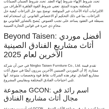
تحدد شروط الإنهاء شروط إنهاء العقد. تحدد شروط الضمان الضمانات
المتعلقة بجودة المنتج. تعفي شروط القوة القاهرة الأطراف من
الالتزامات أثناء الأحداث غير المتوقعة. توضح بنود حل النزاعات كيفية حل
النزاعات، بما في ذلك التحكيم أو الاختصاص القانوني. إن استخدام لغة
بسيطة في العقود يساعد على تجنب الغموض. يُنصح بالتشاور القانوني مع
محامٍ ذي خبرة في قوانين التجارة الصينية.
Beyond Taisen: أفضل موردي
أثاث مشاريع الفنادق الصينية
الآخرين لعام 2025
في حين أن شركة Ningbo Taisen Furniture Co., Ltd. تقدم قيمة
ممتازة، إلا أن الموردين الصينيين الآخرين يبرزون أيضًا في سوق أثاث
مشاريع الفنادق. توفر هذه الشركات نقاط قوة وتخصصات متنوعة. أنها
تلبي احتياجات الفنادق المختلفة ومقاييس المشروع.
مجموعة GCON: اسم رائد في
مجال أثاث مشاريع الفنادق
لقد أسست مجموعة GCON نفسها كمورد بارز في صناعة الأثاث الفندقي.