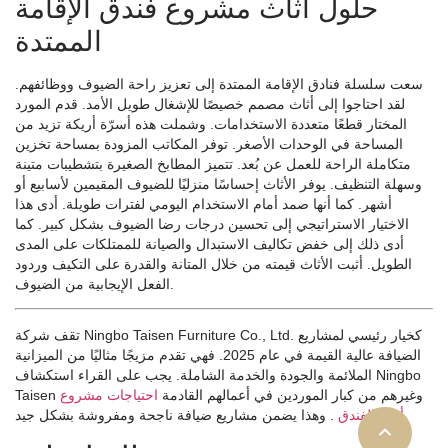
حلول أثاث مشروع فندق الإقامة
الممتدة
سعت سلسلة فنادق الإقامة الممتدة إلى تعزيز راحة الضيوف ووظائفهم.
لقد احتاجوا إلى أثاث مصمم خصيصًا للإشغال طويل الأمد. قدم المورد
المختار قطعًا متعددة الاستخدامات. وشملت هذه أسرّة أريكة تزيد من
المساحة في الوحدات الأصغر. توفر المكاتب المزودة بمساحة تخزين
متكاملة الراحة للعمل عن بُعد. تتميز المطابخ الصغيرة بتشطيبات متينة
وسهلة التنظيف. يوفر الأثاث إحساسًا منزليًا للضيوف المقيمين لأسابيع أو
أشهر. كما أنها صمد أمام الاستخدام اليومي لفترات طويلة. أدى هذا
الاختيار الاستراتيجي إلى تحسين درجات رضا الضيوف بشكل كبير. كما
أدى ذلك إلى خفض تكاليف الاستبدال والصيانة للممتلكات على المدى
الطويل. أثبت الأثاث قيمته من خلال المتانة والقدرة على التكيف وردود
الفعل الإيجابية من الضيوف.
تقف شركة Ningbo Taisen Furniture Co., Ltd. كخيار رئيسي لمشاريع
الضيافة عالية القيمة في عام 2025. فهي تقدم مزيجًا مثاليًا من الميزانية
الملائمة والجودة والخدمة الشاملة. يجب على القراء استكشاف Ningbo
Taisen وغيرهم من كبار الموردين في أعمالهم القادمة
احتياجات مشروع
. وهذا يضمن مشاريع ضيافة ناجحة ومفروشة بشكل جيد.
أثاث الفندق