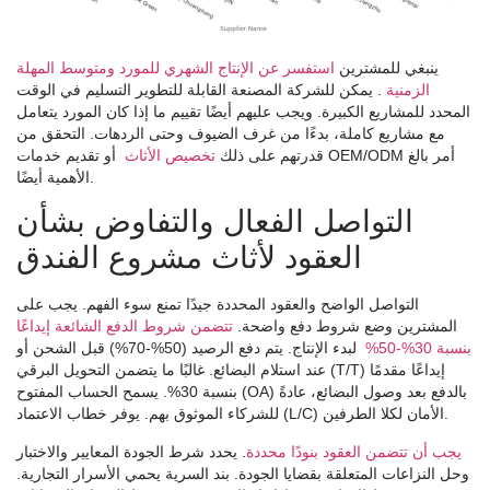
ينبغي للمشترين
استفسر عن الإنتاج الشهري للمورد ومتوسط ​​المهلة
الزمنية
. يمكن للشركة المصنعة القابلة للتطوير التسليم في الوقت
المحدد للمشاريع الكبيرة. ويجب عليهم أيضًا تقييم ما إذا كان المورد يتعامل
مع مشاريع كاملة، بدءًا من غرف الضيوف وحتى الردهات. التحقق من
قدرتهم على ذلك
تخصيص الأثاث
أو تقديم خدمات OEM/ODM أمر بالغ
الأهمية أيضًا.
التواصل الفعال والتفاوض بشأن
العقود لأثاث مشروع الفندق
التواصل الواضح والعقود المحددة جيدًا تمنع سوء الفهم. يجب على
المشترين وضع شروط دفع واضحة.
تتضمن شروط الدفع الشائعة إيداعًا
بنسبة 30%-50%
لبدء الإنتاج. يتم دفع الرصيد (50%-70%) قبل الشحن أو
عند استلام البضائع. غالبًا ما يتضمن التحويل البرقي (T/T) إيداعًا مقدمًا
بنسبة 30%. يسمح الحساب المفتوح (OA) بالدفع بعد وصول البضائع، عادةً
للشركاء الموثوق بهم. يوفر خطاب الاعتماد (L/C) الأمان لكلا الطرفين.
يجب أن تتضمن العقود بنودًا محددة
. يحدد شرط الجودة المعايير والاختبار
وحل النزاعات المتعلقة بقضايا الجودة. بند السرية يحمي الأسرار التجارية.