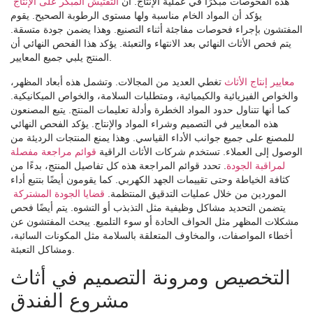
هذه الفحوصات مبكرًا في عملية الإنتاج. ان
التفتيش المبكر على الإنتاج
يؤكد أن المواد الخام مناسبة ولها مستوى الرطوبة الصحيح. يقوم
المفتشون بإجراء فحوصات مفاجئة أثناء التصنيع. وهذا يضمن جودة متسقة.
يتم فحص الأثاث النهائي بعد الانتهاء والتعبئة. يؤكد هذا الفحص النهائي أن
المنتج يلبي جميع المعايير.
معايير إنتاج الأثاث
تغطي العديد من المجالات. وتشمل هذه أبعاد المظهر،
والخواص الفيزيائية والكيميائية، ومتطلبات السلامة، والخواص الميكانيكية.
كما أنها تتناول حدود المواد الخطرة وأدلة تعليمات المنتج. يتبع المصنعون
هذه المعايير في التصميم وشراء المواد والإنتاج. يؤكد الفحص النهائي
للمصنع على جميع جوانب الأداء القياسي. وهذا يمنع المنتجات الرديئة من
الوصول إلى العملاء. تستخدم شركات الأثاث الراقية
قوائم مراجعة مفصلة
لمراقبة الجودة
. تحدد قوائم المراجعة هذه كل تفاصيل المنتج، بدءًا من
كثافة الخياطة وحتى تقييمات الجهد الكهربي. كما يقومون أيضًا بتتبع أداء
الموردين من خلال عمليات التدقيق المنتظمة.
قضايا الجودة المشتركة
يتضمن التحديد مشاكل وظيفية مثل التذبذب أو التشوه. يتم أيضًا فحص
مشكلات المظهر مثل الحواف الحادة أو سوء التلميع. يبحث المفتشون عن
أخطاء المواصفات، والمخاوف المتعلقة بالسلامة مثل المكونات السائبة،
ومشاكل التعبئة.
التخصيص ومرونة التصميم في أثاث
مشروع الفندق