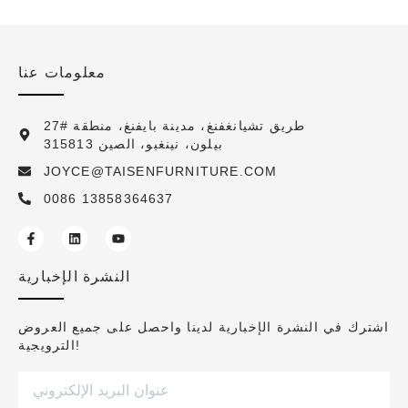
معلومات عنا
27# طريق تشيانغفنغ، مدينة بايفنغ، منطقة
بيلون، نينغبو، الصين 315813
JOYCE@TAISENFURNITURE.COM
0086 13858364637
النشرة الإخبارية
اشترك في النشرة الإخبارية لدينا واحصل على جميع العروض
الترويجية!