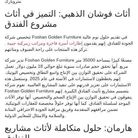
متروبارك.
أثاث فوشان الذهبي: التميز في أثاث
مشروع الفندق
تتخصص شركة Foshan Golden Furniture في تقديم حلول نوم عالية
الجودة للفنادق. إنهم يقدمون
إطارات أسرة فاخرة ومراتب زنبركية جيبية
.
تركز هذه المنتجات على راحة الضيوف ومتانتهم.
تدير شركة Foshan Golden Furniture مصنعًا كبيرًا بمساحة 35000 متر
مربع. أنها تحقق حجم صادرات سنوية تبلغ حوالي 18 مليون دولار. تعمل
الشركة على تحقيق التوازن بين الإنتاج واسع النطاق وتخصيص البوتيك.
إنهم يخططون لاستثمارات في الأتمتة في عام 2025. وستعمل هذه
الاستثمارات على تعزيز قدرتهم على تنفيذ المشاريع العالمية. تقوم شركة
Foshan Golden Furniture بتصميم مشاريع تأثيث الفنادق الكبيرة. إنهم
يتفوقون في تحقيق التوازن بين الإنتاج الضخم والتخصيص. أنها توفر الأثاث
الموحد لسلسلة الفنادق. كما أنها توفر حلولاً مخصصة للعقارات البوتيكية.
تضمن مرافقهم المتقدمة وفريق مراقبة الجودة الاحترافي المتانة
والسلامة والامتثال للمعايير الدولية.
هارمان: حلول متكاملة لأثاث مشاريع