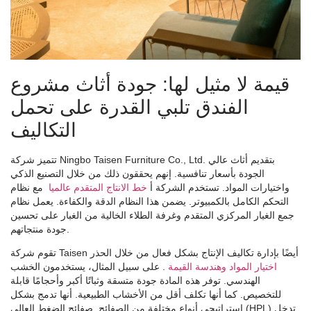
قيمة لا مثيل لها: جودة أثاث مشروع
الفندق تلبي القدرة على تحمل
التكاليف
تتميز شركة Ningbo Taisen Furniture Co., Ltd. بتقديم أثاث عالي
الجودة بأسعار تنافسية. إنهم يحققون ذلك من خلال التصنيع الذكي
واختيارات المواد. تستخدم الشركة أ
خط الانتاج المتقدم عالميا
مع نظام
التحكم الكامل بالكمبيوتر. يضمن هذا النظام الدقة والكفاءة. يعمل نظام
جمع الغبار المركزي المتقدم وغرفة الطلاء الخالية من الغبار على تحسين
جودة منتجاتهم.
تقوم شركة Taisen أيضًا بإدارة تكاليف الإنتاج بشكل فعال من خلال الحذر
اختيار المواد وهندسة القيمة
. على سبيل المثال، يستخدمون الخشب
الهندسي. توفر هذه المادة جودة متسقة وثباتًا أكبر وأحجامًا قابلة
للتخصيص. كما أنها تكلف أقل من الأخشاب الطبيعية. أنها تدمج بشكل
استراتيجي أنواع مختلفة من الصفائح. صفائح الضغط العالي (HPL) تدخل