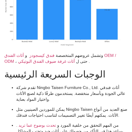
وتشمل عروضهم المتخصصة
فندق كيسجودز
و
أثاث الفندق OEM /
.
أثاث غرفة ضيوف الفندق البوتيكي
، حتى ل
ODM
الوجبات السريعة الرئيسية
تقدم شركة Ningbo Taisen Furniture Co., Ltd. أثاث فندقي
عالي الجودة وبأسعار منخفضة. يستخدمون طرقًا ذكية لصنع الأثاث
واختيار المواد بعناية.
يمكن للموردين الصينيين مثل Ningbo Taisen صنع العديد من أنواع
الأثاث. يمكنهم أيضًا تغيير التصميمات لتناسب احتياجات فندقك.
من المهم التحقق من خلفية المورد و
تحدث بوضوح عما تريد
.
يساعد هذا في التأكد من حصولك على أثاث جيد وتجنب المشاكل.