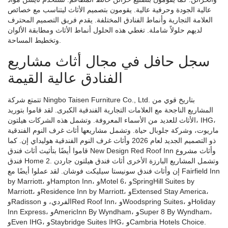
عالية الجودة وحرفية عالية. يقومون بتصميم الأثاث ليتناسب مع خصائص
العلامة التجارية وأنماط الفنادق المختلفة. يقدم فريق التصميم المحترف
لديهم حلولاً شاملة. تغطي هذه الحلول أنماط الأثاث ومطابقة الألوان
وتخطيط المساحة.
سجل حافل في مجال أثاث مشاريع
الفنادق عالية القيمة
تتمتع شركة Ningbo Taisen Furniture Co., Ltd. بتاريخ قوي من
المشاريع الناجحة مع العلامات التجارية الفندقية الكبرى. لقد قاموا بتوريد
الأثاث للعديد من الأسماء المعروفة. وتشمل هذه الشركات هيلتون، IHG،
ماريوت، وشركة جلوبال حياة. وتشمل مشاريعها أثاث غرف النوم الفندقية
ذو التصميم الجديد لعام 2026 وأثاث غرف النوم الفندقية هوليداي إن. كما
قاموا أيضًا بتأثيث أثاث فندق New Design Red Roof Inn وأثاث مشروع
فندق Home 2. وتشمل المشاريع البارزة الأخرى أثاث فندق هيلتون جاردن
إن وأثاث فندق سونيستا سيليكت فوشان. لقد عملوا أيضًا مع Fairfield Inn
by Marriott، وHampton Inn، وMotel 6، وSpringHill Suites by
Marriott، وResidence Inn by Marriott، وExtensed Stay America،
وRadisson الفردي، وRed Roof Inn، وWoodspring Suites، وHoliday
Inn Express، وAmericInn By Wyndham، وSuper 8 By Wyndham،
وEven IHG، وStaybridge Suites IHG، وCambria Hotels Choice.