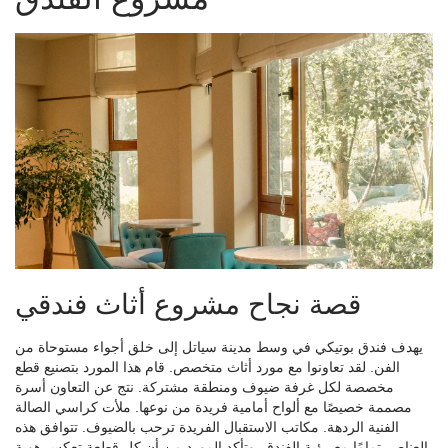
قصة نجاح مشروع أثاث فندقي
يهدف فندق بوتيكي في وسط مدينة سياتل إلى خلق أجواء مستوحاة من
الفن. لقد تعاونوا مع مورد أثاث متخصص. قام هذا المورد بتصنيع قطع
مخصصة لكل غرفة ضيوف ومنطقة مشتركة. نتج عن التعاون أسرة
مصممة خصيصًا مع ألواح أمامية فريدة من نوعها. ملأت كراسي الصالة
الفنية الردهة. مكاتب الاستقبال الفريدة ترحب بالضيوف. تتوافق هذه
العناصر تمامًا مع رؤية الفندق. وتأكد المورد من أن كل قطعة تعكس هوية