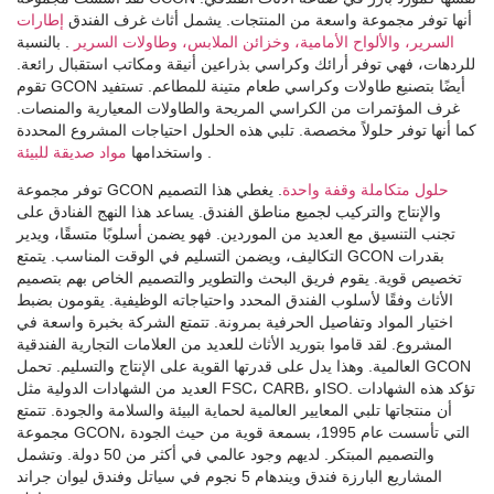
أنها توفر مجموعة واسعة من المنتجات. يشمل أثاث غرف الفندق
إطارات
السرير، والألواح الأمامية، وخزائن الملابس، وطاولات السرير
. بالنسبة
للردهات، فهي توفر أرائك وكراسي بذراعين أنيقة ومكاتب استقبال رائعة.
تقوم GCON أيضًا بتصنيع طاولات وكراسي طعام متينة للمطاعم. تستفيد
غرف المؤتمرات من الكراسي المريحة والطاولات المعيارية والمنصات.
كما أنها توفر حلولاً مخصصة. تلبي هذه الحلول احتياجات المشروع المحددة
.
مواد صديقة للبيئة
واستخدامها
حلول متكاملة وقفة واحدة
. يغطي هذا التصميم
توفر مجموعة GCON
والإنتاج والتركيب لجميع مناطق الفندق. يساعد هذا النهج الفنادق على
تجنب التنسيق مع العديد من الموردين. فهو يضمن أسلوبًا متسقًا، ويدير
التكاليف، ويضمن التسليم في الوقت المناسب. يتمتع GCON بقدرات
تخصيص قوية. يقوم فريق البحث والتطوير والتصميم الخاص بهم بتصميم
الأثاث وفقًا لأسلوب الفندق المحدد واحتياجاته الوظيفية. يقومون بضبط
اختيار المواد وتفاصيل الحرفية بمرونة. تتمتع الشركة بخبرة واسعة في
المشروع. لقد قاموا بتوريد الأثاث للعديد من العلامات التجارية الفندقية
العالمية. وهذا يدل على قدرتها القوية على الإنتاج والتسليم. تحمل GCON
العديد من الشهادات الدولية مثل FSC، CARB، وISO. تؤكد هذه الشهادات
أن منتجاتها تلبي المعايير العالمية لحماية البيئة والسلامة والجودة. تتمتع
مجموعة GCON، التي تأسست عام 1995، بسمعة قوية من حيث الجودة
والتصميم المبتكر. لديهم وجود عالمي في أكثر من 50 دولة. وتشمل
المشاريع البارزة فندق ويندهام 5 نجوم في سياتل وفندق ليوان جراند