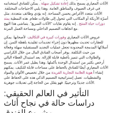
الأثاث المعياري يسمح بذلك
إعادة تشكيل سهلة
. يمكن للفنادق استخدامه
في غرف الضيوف والمناطق العامة. وهذا يلبي الاحتياجات المختلفة.
الأثاث متعدد الأغراض يحسن المساحة. إنه يؤدي وظائف متعددة، مثل
أسرّة الأريكة أو المكاتب التي تتحول إلى طاولات طعام. هذه النمطية
يمتد
دورات حياة المنتج
. إنه يقاوم نفايات "الأثاث السريع". يتماشى هذا النهج
مع اتجاهات التصميم الداخلي ومساحة العمل المرنة.
عروض الأثاث المعياري
وفورات كبيرة في التكاليف
لأصحابها. يمكن
للعقارات تحديث مظهرها دون إجراء تجديدات تقليدية باهظة الثمن. إن
أسلاكها المدمجة المحدودة تجعل عمليات التجديد المستقبلية سهلة وفعالة
من حيث التكلفة. يوفر أصحاب الفنادق المال من خلال الكراسي
والطاولات التي تتميز بأغطية قابلة للإزالة. يعد استبدال الغطاء البالي
أرخص بكثير من استبدال الوحدة بأكملها. وهذا يطيل عمر الأثاث. يسمح
الأثاث المعياري أيضًا للفنادق بالحفاظ على مساحات قابلة للتكيف. يمكنهم
إنشاء أ
هوية العلامة التجارية الفريدة
من خلال تخصيص الألوان والمواد
والتشطيبات. تعمل إستراتيجية التصميم الذكي هذه على الحفاظ على
الأثاث جديدًا وترحيبيًا. فهو يقلل من الحاجة إلى تعديلات جوهرية.
التأثير في العالم الحقيقي:
دراسات حالة في نجاح أثاث
مشروع الفندق