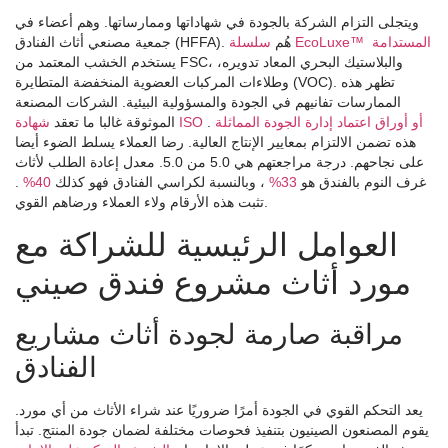
ويتجلى التزام الشركة بالجودة في شهاداتها وممارساتها. وهم أعضاء في
سلسلة EcoLuxe™ المستدامة
جمعية مصنعي أثاث الفنادق (HFFA). هُم
يستخدم الخشب المعتمد من FSC، والبلاستيك البحري المعاد تدويره،
وطلاءات المركبات العضوية المنخفضة المتطايرة (VOC). تظهر هذه
الممارسات تفانيهم في الجودة والمسؤولية البيئية. الشركات المصنعة
شهادة ISO أو أوراق اعتماد إدارة الجودة المماثلة
.
الموثوقة غالبا ما تعقد
هذه تضمن الالتزام بمعايير الإنتاج العالية. رضا العملاء يسلط الضوء أيضا
على نجاحهم. درجة مراجعتهم هي 5.0 من 5.0. معدل إعادة الطلب لأثاث
غرف النوم بالفندق هو
33%
، وبالنسبة لكراسي الفنادق فهو كذلك
40%
.
تثبت هذه الأرقام ولاء العملاء ورضاهم القوي.
العوامل الرئيسية للشراكة مع
مورد أثاث مشروع فندق صيني
مراقبة صارمة لجودة أثاث مشاريع
الفنادق
يعد التحكم القوي في الجودة أمرًا ضروريًا عند شراء الأثاث من أي مورد.
يقوم المصنعون الصينيون بتنفيذ فحوصات مختلفة لضمان جودة المنتج. تبدأ