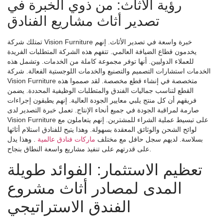
رؤية الأثاث: من ذوي الخبرة في
تصدير أثاث مشاريع الفنادق
تمتلك شركة Vision Furniture خبرة واسعة في تصدير الأثاث. إنهم
يخدمون قطاع الضيافة العالمي. تتفهم هذه الشركة المتطلبات الفريدة
للعملاء الدوليين. أنها توفر مجموعة كاملة من الخدمات. وتشمل هذه
الخدمات استشارات التصميم والتصنيع والخدمات اللوجستية الفعالة. شركة
Vision Furniture متخصصة في إنشاء قطع مخصصة. لقد صمموا هذه
القطع لتناسب جماليات الفندق والمتطلبات الوظيفية المحددة. يضمن
فريقهم أن كل منتج يلبي معايير الجودة العالية. إنهم يطبقون إجراءات
صارمة لمراقبة الجودة في جميع أنحاء الإنتاج. تعمل خبرة التصدير لدى
Vision Furniture على تبسيط عملية الشراء للمشترين. إنهم يتعاملون مع
لوائح الشحن والوثائق المعقدة بسهولة. وهذا يتيح للفنادق استلام أثاثها
بسلاسة. لديهم سجل حافل مع مختلف
ماركات فنادق عالمية
. وهذا يدل
على قدرتهم على تنفيذ مشاريع واسعة النطاق بنجاح.
تعظيم الاستثمار: الفوائد طويلة
المدى لمصادر أثاث مشروع
الفندق الاستراتيجي