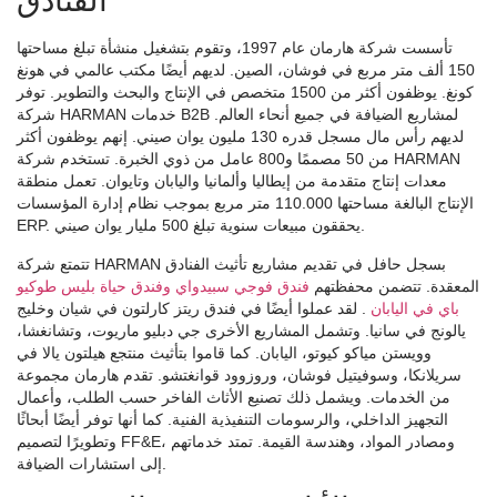
الفنادق
تأسست شركة هارمان عام 1997، وتقوم بتشغيل منشأة تبلغ مساحتها
150 ألف متر مربع في فوشان، الصين. لديهم أيضًا مكتب عالمي في هونغ
كونغ. يوظفون أكثر من 1500 متخصص في الإنتاج والبحث والتطوير. توفر
شركة HARMAN خدمات B2B لمشاريع الضيافة في جميع أنحاء العالم.
لديهم رأس مال مسجل قدره 130 مليون يوان صيني. إنهم يوظفون أكثر
من 50 مصممًا و800 عامل من ذوي الخبرة. تستخدم شركة HARMAN
معدات إنتاج متقدمة من إيطاليا وألمانيا واليابان وتايوان. تعمل منطقة
الإنتاج البالغة مساحتها 110.000 متر مربع بموجب نظام إدارة المؤسسات
ERP. يحققون مبيعات سنوية تبلغ 500 مليار يوان صيني.
تتمتع شركة HARMAN بسجل حافل في تقديم مشاريع تأثيث الفنادق
المعقدة. تتضمن محفظتهم
فندق فوجي سبيدواي وفندق حياة بليس طوكيو
باي في اليابان
. لقد عملوا أيضًا في فندق ريتز كارلتون في شيان وخليج
يالونج في سانيا. وتشمل المشاريع الأخرى جي دبليو ماريوت، وتشانغشا،
وويستن مياكو كيوتو، اليابان. كما قاموا بتأثيث منتجع هيلتون يالا في
سريلانكا، وسوفيتيل فوشان، وروزوود قوانغتشو. تقدم هارمان مجموعة
من الخدمات. ويشمل ذلك تصنيع الأثاث الفاخر حسب الطلب، وأعمال
التجهيز الداخلي، والرسومات التنفيذية الفنية. كما أنها توفر أيضًا أبحاثًا
وتطويرًا لتصميم FF&E، ومصادر المواد، وهندسة القيمة. تمتد خدماتهم
إلى استشارات الضيافة.