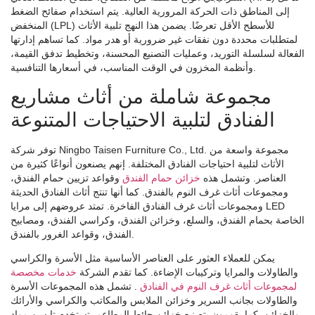
إلى المناطق ذات الحركة المرورية العالية. يتم استخدام صفائح الضغط
المنخفض (LPL) للأسطح الأقل تعرضًا. يضمن هذا النهج تلبية الأثاث
لمتطلبات محددة دون نفقات غير ضرورية أو هدر مواد. كما تساهم إدارتها
الفعالة لسلسلة التوريد، وعمليات التصنيع المحسنة، وتخطيط تدفق القيمة،
وأنظمة المخزون في الوقت المناسب، في أسعارها التنافسية.
مجموعة شاملة من أثاث مشاريع
الفنادق لتلبية الاحتياجات المتنوعة
توفر شركة Ningbo Taisen Furniture Co., Ltd. مجموعة واسعة من
الأثاث لتلبية احتياجات الفنادق المختلفة. إنهم يصنعون أنواعًا كثيرة من
العناصر. وتشمل هذه
خزائن حمام الفندق
وقواعد تزيين حمام الفندق،
ومجموعات أثاث غرف النوم بالفندق. كما أنها تنتج أثاث الفنادق الحديثة
ومجموعات أثاث غرف الفنادق الفاخرة. تمتد عروضهم إلى مرايا LED
الخاصة بحمام الفندق، والسلع، وخزائن الفندق، وكراسي الفندق، ومصابيح
الفندق، وقواعد الغرور بالفندق.
يمكن للعملاء العثور على العناصر الأساسية مثل الأسرة والكراسي
والطاولات والمرايا وتركيبات الإضاءة. كما تقدم الشركة
خدمات مخصصة
لمجموعات أثاث غرف النوم في الفنادق
. تشمل هذه المجموعات الأسرة
والطاولات بجانب السرير وخزائن الملابس والمكاتب والكراسي والأرائك
والخزائن. كما يقومون بتصنيع خزائن حائط المطاعم. تستخدم تايسن مواد