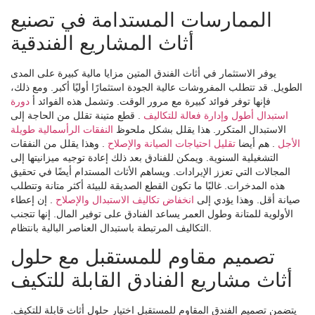
الممارسات المستدامة في تصنيع
أثاث المشاريع الفندقية
يوفر الاستثمار في أثاث الفندق المتين مزايا مالية كبيرة على المدى
الطويل. قد تتطلب المفروشات عالية الجودة استثمارًا أوليًا أكبر. ومع ذلك،
فإنها توفر فوائد كبيرة مع مرور الوقت. وتشمل هذه الفوائد أ
دورة
استبدال أطول وإدارة فعالة للتكاليف
. قطع متينة تقلل من الحاجة إلى
الاستبدال المتكرر. هذا يقلل بشكل ملحوظ
النفقات الرأسمالية طويلة
الأجل
. هم أيضا
تقليل احتياجات الصيانة والإصلاح
. وهذا يقلل من النفقات
التشغيلية السنوية. ويمكن للفنادق بعد ذلك إعادة توجيه ميزانيتها إلى
المجالات التي تعزز الإيرادات. ويساهم الأثاث المستدام أيضًا في تحقيق
هذه المدخرات. غالبًا ما تكون القطع الصديقة للبيئة أكثر متانة وتتطلب
صيانة أقل. وهذا يؤدي إلى
انخفاض تكاليف الاستبدال والإصلاح
. إن إعطاء
الأولوية للمتانة وطول العمر يساعد الفنادق على توفير المال. إنها تتجنب
التكاليف المرتبطة باستبدال العناصر البالية بانتظام.
تصميم مقاوم للمستقبل مع حلول
أثاث مشاريع الفنادق القابلة للتكيف
يتضمن تصميم الفندق المقاوم للمستقبل اختيار حلول أثاث قابلة للتكيف.