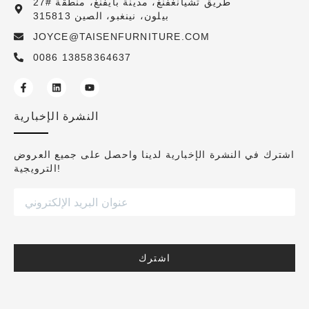
27# طريق تشيانغفنغ، مدينة بايفنغ، منطقة
بيلون، نينغبو، الصين 315813
JOYCE@TAISENFURNITURE.COM
0086 13858364637
النشرة الإخبارية
اشترك في النشرة الإخبارية لدينا واحصل على جميع العروض
الترويجية!
اشترك