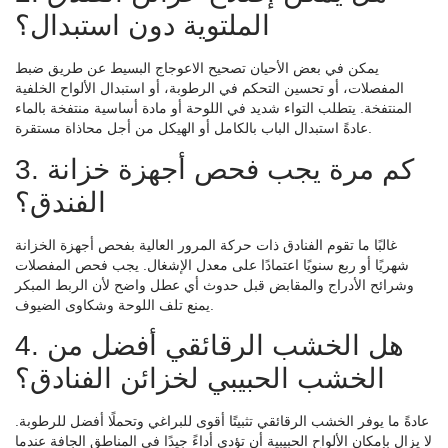
الملتوية دون استبدال؟
يمكن في بعض الأحيان تصحيح الاعوجاج البسيط عن طريق ضبط
المفصلات، أو تحسين التحكم في الرطوبة، أو استبدال الألواح الخلفية
المنتفخة. يتطلب التواء شديد في اللوحة أو مادة أساسية منتفخة بالماء
عادةً استبدال الباب بالكامل أو الهيكل من أجل محاذاة مستقرة.
3. كم مرة يجب فحص أجهزة خزانة
الفندق؟
غالبًا ما تقوم الفنادق ذات حركة المرور العالية بفحص أجهزة الخزانة
شهريًا أو ربع سنويًا اعتمادًا على معدل الإشغال. يجب فحص المفصلات
وشرائح الأدراج والمقابض قبل حدوث أي عطل واضح لأن الربط المبكر
يمنع تلف اللوحة وشكاوى الضيوف.
4. هل الخشب الرقائقي أفضل من
الخشب الحبيبي لخزائن الفنادق؟
عادةً ما يوفر الخشب الرقائقي تثبيتًا أقوى للبراغي وتحملًا أفضل للرطوبة.
لا يزال بإمكان الألواح الحبيبية أن تؤدي أداءً جيدًا في المناطق الجافة عندما