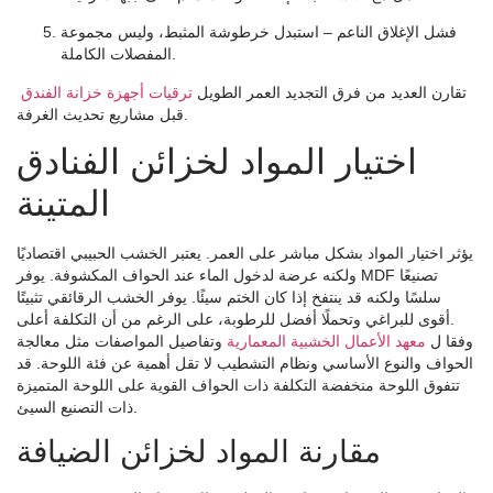
فشل الإغلاق الناعم
– استبدل خرطوشة المثبط، وليس مجموعة
المفصلات الكاملة.
تقارن العديد من فرق التجديد العمر الطويل
ترقيات أجهزة خزانة الفندق
قبل مشاريع تحديث الغرفة.
اختيار المواد لخزائن الفنادق
المتينة
يؤثر اختيار المواد بشكل مباشر على العمر. يعتبر الخشب الحبيبي اقتصاديًا
ولكنه عرضة لدخول الماء عند الحواف المكشوفة. يوفر MDF تصنيعًا
سلسًا ولكنه قد ينتفخ إذا كان الختم سيئًا. يوفر الخشب الرقائقي تثبيتًا
أقوى للبراغي وتحملًا أفضل للرطوبة، على الرغم من أن التكلفة أعلى.
وفقا ل
معهد الأعمال الخشبية المعمارية
وتفاصيل المواصفات مثل معالجة
الحواف والنوع الأساسي ونظام التشطيب لا تقل أهمية عن فئة اللوحة. قد
تتفوق اللوحة منخفضة التكلفة ذات الحواف القوية على اللوحة المتميزة
ذات التصنيع السيئ.
مقارنة المواد لخزائن الضيافة