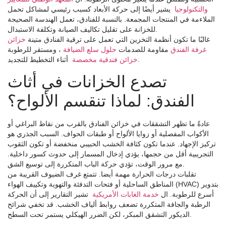
والتكنولوجيا
يشير أيضًا إلى حركة الأبعاد كسبب رئيسي لمشاكل تحمل
الملاءمة في المنتجات المجمعة. بالنسبة للفنادق، تعمل الهندسة الصحيحة
للخزانة على تقليل تكاليف الصيانة وتكلفة الاستبدال.
غالبًا ما تكون أنظمة التخزين التي تعمل على ترقية الفنادق متينة
خزائن
غرفة الفندق
مقاومة للصدمات
حلول سلع الضيافة
، ومستقر للرطوبة
أثناء التخطيط للتجديد.
خزائن فندقية مخصصة
تصدع الخزانات في أثاث
الفندق: لماذا تنقسم الألواح؟
عادةً ما تظهر التشققات في خزائن الفنادق بالقرب من نقاط البراغي أو
الأكواب المفصلية أو زوايا الألواح أو طبقات الحواف. السبب الجذري هو
تركيز الإجهاد. عندما تكون كثافة الخشب الحبيبي منخفضة أو تكون الثقوب
التجريبية أقل من حجمها، يؤدي إدخال المسمار إلى حدوث كسور داخلية.
مع مرور الوقت، تؤدي حركة الباب المتكررة إلى توسيع الشق.
تقلبات درجات الحرارة مهمة أيضا. تتمتع غرف الضيوف القريبة من
المناطق الساحلية أو فتحات التدفئة والتهوية وتكييف الهواء (HVAC) بتدوير
أسرع للرطوبة. ال
خدمة الغابات الأمريكية
تشير التقارير إلى أن الحركة
الرطبة والجافة المتكررة تضعف روابط ألياف الخشب. قد تخفي شرائح
الديكور التشقق المبكر، لكن الضرر الهيكلي يستمر تحت السطح.