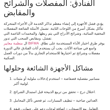
الفنادق: المفصلات والشرائح
والمقابض
يؤدي فشل الأجهزة إلى إنشاء معظم تذاكر الخدمة لأن الأجزاء المتحركة
تتآكل بشكل أسرع من اللوحات الثابتة. تشمل الأمثلة الشائعة المفصلات
المخفية السائبة، وشرائح الأدراج التي يتم ربطها، والمخمدات الناعمة التي
تفشل، ومقابض السحب التي تدور.
يوفر طرق اختبار الأداء المستخدمة على نطاق
منظمة معايير BIFMA
ال
واسع في صناعة الأثاث. يجب أن يستخدم أثاث الفنادق عالي الدورة
مفصلات وشرائح تم اختبارها للاستخدام التجاري بدلاً من دورات العمل
السكنية.
مشاكل الأجهزة الشائعة وحلولها
مسامير مفصلية فضفاضة
– استخدم إدخالات ملولبة أو مثبتات
لولبية أكبر.
– تحقق من تربيع الذبيحة قبل استبدال الشرائح.
اختلال درج
– تنظيف المسارات، ثم فحص تآكل المحامل.
العدائين صاخبة
– إضافة لوحات دعم على جبهات رقيقة.
التعامل مع الانسحاب