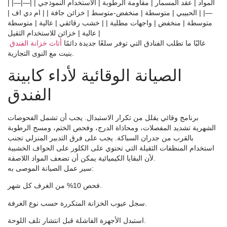
| المواد | عقد المسمار | مقاومة الرطوبة | الاستخدام النموذجي | |—|—|
—| | الحبيبي | متوسطة | منخفض-متوسط ​​| خزائن جافة | | ام دي اف |
متوسطة | منخفض | واجهات مطلية | | خشب رقائقي | عالية | متوسطة
عالية | خزائن للاستخدام الثقيل |
غالبًا ما تطلب الفنادق التي توفر سلعًا جديدة دائمًا
أثاث خزانة الفندق
بنيت مع النوى التجارية.
الصيانة الوقائية لأداء كابينة
الفندق
برنامج وقائي يقلل من تكرار الاستبدال. يجب أن تشمل الفحوصات
الشهرية تشديد المفصلات، ومحاذاة الدرج، وفحص الختم، ومسح الرطوبة
بالقرب من جدران السباكة. يجب على فرق التدبير المنزلي تجنب
استخدام المنظفات الثقيلة التي تحتوي على الكلور على الحواف الخشبية
لأن البقايا الكيميائية يمكن أن تضعف المواد اللاصقة.
سير عمل الصيانة الموصى به:
فحص 10% من الغرف كل شهر.
سجل عيوب الخزانة المتكررة حسب نوع الغرفة.
استبدل الأجهزة الفاشلة قبل انتشار تلف اللوحة.