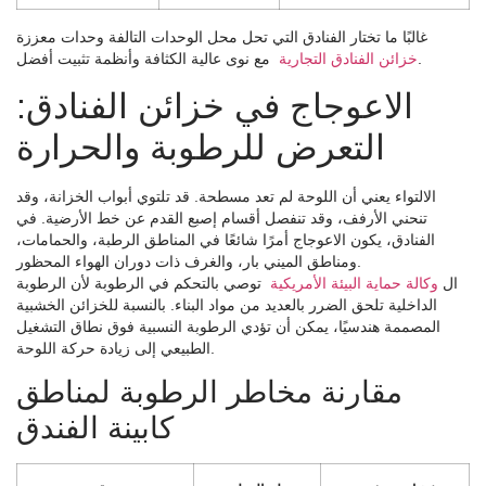
غالبًا ما تختار الفنادق التي تحل محل الوحدات التالفة وحدات معززة
مع نوى عالية الكثافة وأنظمة تثبيت أفضل.
خزائن الفنادق التجارية
الاعوجاج في خزائن الفنادق:
التعرض للرطوبة والحرارة
الالتواء يعني أن اللوحة لم تعد مسطحة. قد تلتوي أبواب الخزانة، وقد
تنحني الأرفف، وقد تنفصل أقسام إصبع القدم عن خط الأرضية. في
الفنادق، يكون الاعوجاج أمرًا شائعًا في المناطق الرطبة، والحمامات،
ومناطق الميني بار، والغرف ذات دوران الهواء المحظور.
ال
وكالة حماية البيئة الأمريكية
توصي بالتحكم في الرطوبة لأن الرطوبة
الداخلية تلحق الضرر بالعديد من مواد البناء. بالنسبة للخزائن الخشبية
المصممة هندسيًا، يمكن أن تؤدي الرطوبة النسبية فوق نطاق التشغيل
الطبيعي إلى زيادة حركة اللوحة.
مقارنة مخاطر الرطوبة لمناطق
كابينة الفندق