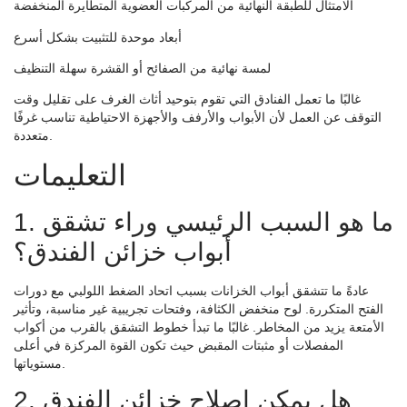
الامتثال للطبقة النهائية من المركبات العضوية المتطايرة المنخفضة
أبعاد موحدة للتثبيت بشكل أسرع
لمسة نهائية من الصفائح أو القشرة سهلة التنظيف
غالبًا ما تعمل الفنادق التي تقوم بتوحيد أثاث الغرف على تقليل وقت
التوقف عن العمل لأن الأبواب والأرفف والأجهزة الاحتياطية تناسب غرفًا
متعددة.
التعليمات
1. ما هو السبب الرئيسي وراء تشقق
أبواب خزائن الفندق؟
عادةً ما تتشقق أبواب الخزانات بسبب اتحاد الضغط اللولبي مع دورات
الفتح المتكررة. لوح منخفض الكثافة، وفتحات تجريبية غير مناسبة، وتأثير
الأمتعة يزيد من المخاطر. غالبًا ما تبدأ خطوط التشقق بالقرب من أكواب
المفصلات أو مثبتات المقبض حيث تكون القوة المركزة في أعلى
مستوياتها.
2. هل يمكن إصلاح خزائن الفندق