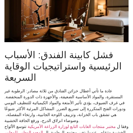
فشل كابينة الفندق: الأسباب
الرئيسية واستراتيجيات الوقاية
السريعة
عادة ما تأتي أعطال خزائن الفنادق من ثلاثة مصادر: الرطوبة غير
المستقرة، والمواد الأساسية الضعيفة، والأجهزة ذات الدورة المنخفضة.
في غرف الضيوف، يؤدي تأثير الأمتعة والمواد الكيميائية للتنظيف اليومي
ودورات الفتح المتكررة إلى تسريع الضرر. المشاكل المرئية الأكثر شيوعًا
هي تشقق باب الخزانة، وتزييف اللوحة الجانبية، وارتخاء المفصلة، ​​
وضوضاء انزلاق الدرج، ورفع الحافة الخشبية.
وفقا ل
مختبر منتجات الغابات التابع لوزارة الزراعة الأمريكية
تتوسع الألواح
الخشبية وتتقلص عندما يتغير محتوى الرطوبة. ال
المعهد الوطني للمعايير