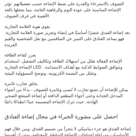
الضيوف بالاسترخاء والقدرة على ضبط الإضاءة حسب تفضيلاتهم. تؤثر
الإضاءة المناسبة على جودة النوم والرفاهية العامة، مما يجعلها بالغة
الأهمية في غرف الضيوف.
يقوي هوية العلامة التجارية
تعد إضاءة الفندق عنصرًا أساسيًا في إنشاء وتعزيز صورة العلامة التجارية.
فهو يساعد الفنادق على التميز عن المنافسين مع نقل الشخصية والقيم
الفريدة.
يعزز كفاءة الطاقة
الإضاءة الفعالة تقلل من استهلاك الطاقة وتكاليف التشغيل. استخدام
وتتوافق الضوابط الذكية مع أهداف الاستدامة،
الإضاءة التجارية LED
وتقلل من البصمة الكربونية، وتوضح المسؤولية البيئية.
يخلق تجارب غامرة
يمكن للإضاءة أن تصنع تجارب لا تُنسى وغامرة للضيوف - بدءًا من أضواء
المدخل الجذابة وحتى أجواء المطعم الدافئة أو إضاءة المنتجع الصحي
الهادئة، حيث تترك الإضاءة المصممة جيدًا انطباعًا دائمًا.
احصل على مشورة الخبراء في مجال إضاءة الفنادق
إضاءة الفندق
هو جزء ديناميكي لا يتجزأ من تصميم الفندق. ومن خلال فهم
الأساسيات ومراعاة احتياجات الإضاءة للمناطق المختلفة، ستدرك أهميتها