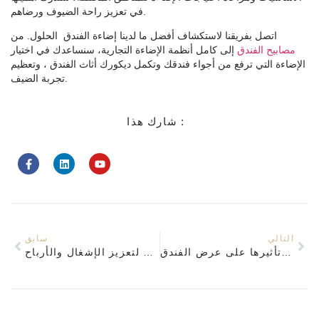
في تعزيز راحة الضيوف ورضاهم.
اتصل بفريقنا لاستكشاف أفضل ما لدينا
إضاءة الفندق
الحلول. من
مصابيح الفندق
إلى كامل
أنظمة الإضاءة التجارية
، سنساعدك في اختيار
الإضاءة التي ترفع من أجواء فندقك وتكمل ديكورك
أثاث الفندق
، وتعظيم
تجربة الضيف.
شارك هذا :
التالي
سابق
إضاءة أثاث الفندق: تصميم الإضاءة وتأثيرها على عرض الفندق
أسرار تصميم فندق 5 نجوم: استخدام مصابيح الغرفة لتعزيز الإشغال والأرباح