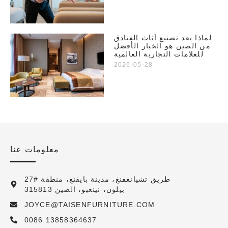
لماذا يعد تصنيع أثاث الفنادق
من الصين هو الخيار الأفضل
للعلامات التجارية العالمية
2026-05-28
معلومات عنا
27# طريق تشيانغفنغ، مدينة بايفنغ، منطقة
بيلون، نينغبو، الصين 315813
JOYCE@TAISENFURNITURE.COM
0086 13858364637