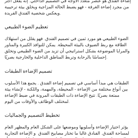
إضاءة الفندق
هو عنصر متعدد الأوجه في التصميم الداخلي. إنه يفعل أكثر
من مجرد إضاءة الغرفة - فهو يضبط الحالة المزاجية ويخلق بيئة ترحيبية
ويعكس شخصية الفندق الفريدة.
تعظيم الضوء الطبيعي
الضوء الطبيعي هو مورد ثمين في تصميم الفندق. فهو يقلل من استهلاك
الطاقة مع ربط الضيوف بالبيئة المحيطة. يمكن للنوافذ الكبيرة والمناور
والمرايا الموضوعة بشكل استراتيجي أن تزيد من الضوء الطبيعي وتخلق
إحساسًا بالرحابة وتربط المناطق الداخلية والخارجية بصريًا.
تصميم الإضاءة الطبقات
الطبقات هي مبدأ أساسي في
تصميم إضاءة الفندق
. يجمع هذا الأسلوب
بين أنواع مختلفة من الإضاءة - المحيطة، والمهمة، واللكنة - لإنشاء بيئة
ممتعة بصريًا. تتيح الإضاءة ذات الطبقات المرونة في ضبط الإضاءة
لمختلف الوظائف والأوقات من اليوم.
تخطيط التصميم والجماليات
يؤثر اختيار الإضاءة وأسلوبها وموضعها على الشكل العام والمظهر العام
لمساحة الفندق. الفنادق غالبا ما تختار
مصابيح الفندق
و
الإضاءة التجارية