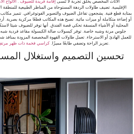
الأثاث المخصص يخلق تجربة لا تُنسى
إقامة فريدة للضيوف
.
الألواح ا
الإقليمية. تضيف طاولات الردهة المستوحاة من المناظر الطبيعية للمنطقة ال
بمثابة قطع فنية. يشجعون تفاعل الضيوف والتصوير الفوتوغرافي. تتميز مكاتب 
أو إضاءة متكاملة أو ميزات مائية. تصبح هذه المكاتب قطعًا مركزية بصرية. أر
المحلية أو الأشياء المنسقة تحكي قصة الفندق. أنها توفر للضيوف شيئا لاستك
جلوس مرنة وشبه خاصة. توفر كبسولات صالة الكبسولة مقاعد فردية شبه
للعمل الهادئ أو الاسترخاء. تعمل طاولات القهوة المخصصة المزودة بمنافذ ش
توفر الراحة والأناقة، مما يجعل الضيوف يشعرون وكأنهم في المنزل.
تعزيز الراحة وتضفي طابعًا مميزًا.
كراسي فخمة ذات ظهر مرتفع
تحسين التصميم واستغلال المسا