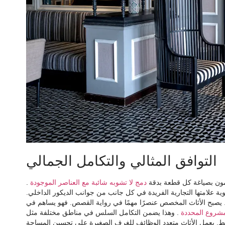
التوافق المثالي والتكامل الجمالي
صممون بصياغة كل قطعة بدقة
دمج لا تشوبه شائبة مع العناصر الموجودة
.
وية علامتها التجارية الفريدة في كل جانب من جوانب الديكور الداخلي.
فة. يصبح الأثاث المخصص عنصرًا مهمًا في رواية القصص. فهو يساهم في
مشروع المحددة
. وهذا يضمن التكامل السلس في مناطق مختلفة مثل
يط. يعمل الأثاث متعدد الوظائف للغرف الصغيرة على تحسين المساحة