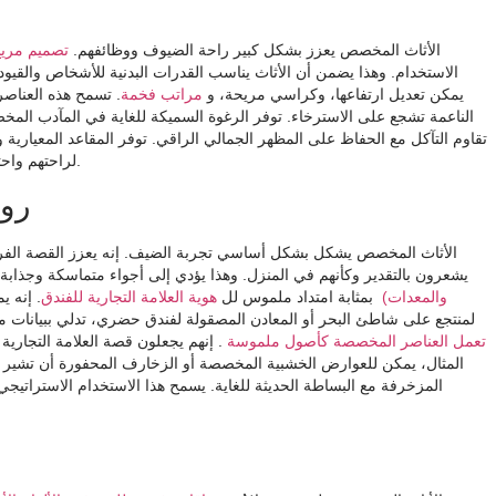
الأثاث المخصص يعزز بشكل كبير راحة الضيوف ووظائفهم.
تصميم مري
الاستخدام. وهذا يضمن أن الأثاث يناسب القدرات البدنية للأشخاص والقيو
يمكن تعديل ارتفاعها، وكراسي مريحة، و
مراتب فخمة
. تسمح هذه العناصر
الناعمة تشجع على الاسترخاء. توفر الرغوة السميكة للغاية في المآدب المخص
تقاوم التآكل مع الحفاظ على المظهر الجمالي الراقي. توفر المقاعد المعيارية و
يخلق أجواء ترحيبية.
لراحتهم واحت
روا
الأثاث المخصص يشكل بشكل أساسي تجربة الضيف. إنه يعزز القصة الفري
يشعرون بالتقدير وكأنهم في المنزل. وهذا يؤدي إلى أجواء متماسكة وجذابة
والمعدات)
بمثابة امتداد ملموس لل
هوية العلامة التجارية للفندق
. إنه 
لمنتجع على شاطئ البحر أو المعادن المصقولة لفندق حضري، تدلي ببيانات مق
تعمل العناصر المخصصة كأصول ملموسة
. إنهم يجعلون قصة العلامة التجاري
المثال، يمكن للعوارض الخشبية المخصصة أو الزخارف المحفورة أن تشير إلى 
المزخرفة مع البساطة الحديثة للغاية. يسمح هذا الاستخدام الاستراتيجي