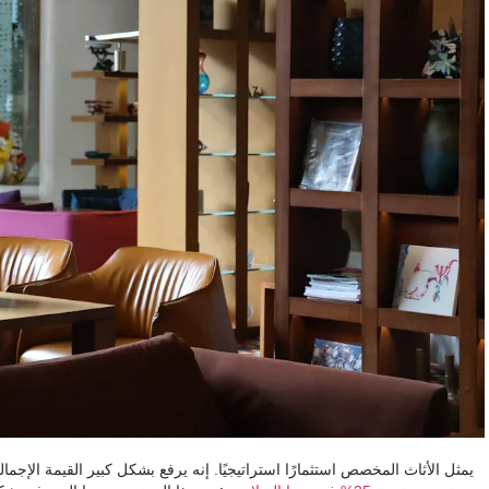
يمثل الأثاث المخصص استثمارًا استراتيجيًا. إنه يرفع بشكل كبير القيمة الإج