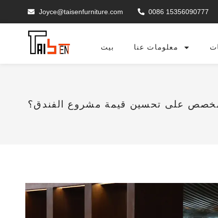
Joyce@taisenfurniture.com
0086 15356090777
ت
معلومات عنا
بيت
لمخصص على تحسين قيمة مشروع الفندق؟