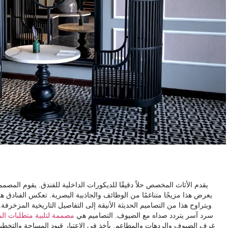
يقدم الأثاث المخصص حلاً دقيقًا للديكورات الداخلية للفندق. يقوم الم
يعرض هذا مزيجًا متناغمًا من الوظائف والجاذبية البصرية. تعكس الفنادق ه
ويتراوح هذا من التصاميم الحديثة الأنيقة إلى التفاصيل التاريخية المزخر
سرد ​​آسر يتردد صداه مع الضيوف. التصاميم هي
مصممة لتلبية متطلبات ال
غرف الضيوف والردهات والمطاعم. يأخذ في الاعتبار قيود المساحة والتخط