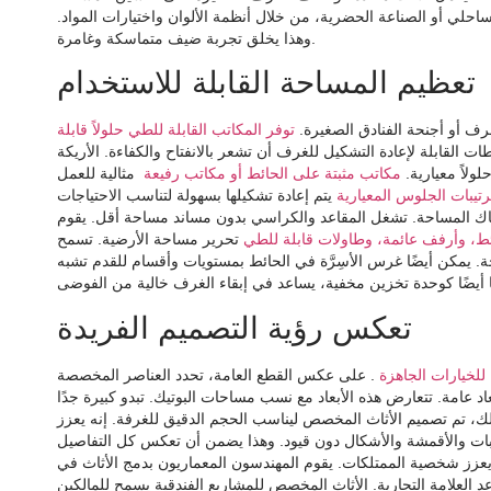
احلي أو الصناعة الحضرية، من خلال أنظمة الألوان واختيارات المواد.
وهذا يخلق تجربة ضيف متماسكة وغامرة.
تعظيم المساحة القابلة للاستخدام
رف أو أجنحة الفنادق الصغيرة.
توفر المكاتب القابلة للطي حلولاً قابلة
ت القابلة لإعادة التشكيل للغرف أن تشعر بالانفتاح والكفاءة. الأريكة
ولاً معيارية.
مكاتب مثبتة على الحائط أو مكاتب رفيعة
مثالية للعمل
رتيبات الجلوس المعيارية
يتم إعادة تشكيلها بسهولة لتناسب الاحتياجات
باك المساحة. تشغل المقاعد والكراسي بدون مساند مساحة أقل. يقوم
ئط، وأرفف عائمة، وطاولات قابلة للطي
تحرير مساحة الأرضية. تسمح
ة. يمكن أيضًا غرس الأسِرَّة في الحائط بمستويات وأقسام للقدم تشبه
تعكس رؤية التصميم الفريدة
 للخيارات الجاهزة
. على عكس القطع العامة، تحدد العناصر المخصصة
عاد عامة. تتعارض هذه الأبعاد مع نسب مساحات البوتيك. تبدو كبيرة جدًا
ك، تم تصميم الأثاث المخصص ليناسب الحجم الدقيق للغرفة. إنه يعزز
يبات والأقمشة والأشكال دون قيود. وهذا يضمن أن تعكس كل التفاصيل
ا يعزز شخصية الممتلكات. يقوم المهندسون المعماريون بدمج الأثاث في
 العلامة التجارية. الأثاث المخصص للمشاريع الفندقية يسمح للمالكين