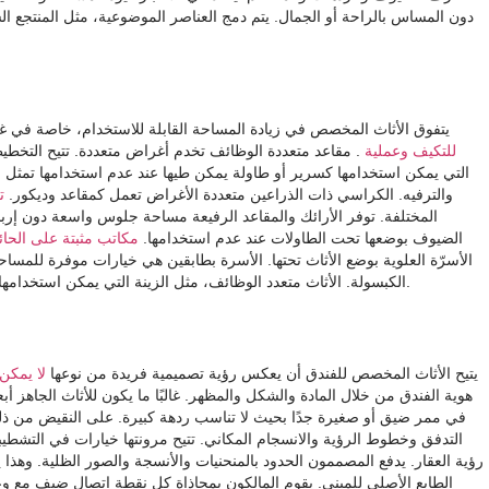
دون المساس بالراحة أو الجمال. يتم دمج العناصر الموضوعية، مثل المنتجع الس
يتفوق الأثاث المخصص في زيادة المساحة القابلة للاستخدام، خاصة في غ
للتكيف وعملية
. مقاعد متعددة الوظائف تخدم أغراض متعددة. تتيح التخطيطا
التي يمكن استخدامها كسرير أو طاولة يمكن طيها عند عدم استخدامها تمثل حل
والترفيه. الكراسي ذات الذراعين متعددة الأغراض تعمل كمقاعد وديكور.
ت
المختلفة. توفر الأرائك والمقاعد الرفيعة مساحة جلوس واسعة دون إر
الضيوف بوضعها تحت الطاولات عند عدم استخدامها.
مكاتب مثبتة على الحا
الأسرّة العلوية بوضع الأثاث تحتها. الأسرة بطابقين هي خيارات موفرة للمساح
الكبسولة. الأثاث متعدد الوظائف، مثل الزينة التي يمكن استخدامها أيضًا كوحدة تخزين مخفية، يساعد في إبقاء الغرف خالية من الفوضى.
يتيح الأثاث المخصص للفندق أن يعكس رؤية تصميمية فريدة من نوعها
لا يمكن
هوية الفندق من خلال المادة والشكل والمظهر. غالبًا ما يكون للأثاث الجاهز أب
في ممر ضيق أو صغيرة جدًا بحيث لا تناسب ردهة كبيرة. على النقيض من ذل
التدفق وخطوط الرؤية والانسجام المكاني. تتيح مرونتها خيارات في التشط
رؤية العقار. يدفع المصممون الحدود بالمنحنيات والأنسجة والصور الظلية. وهذ
الطابع الأصلي للمبنى. يقوم المالكون بمحاذاة كل نقطة اتصال ضيف مع وعد