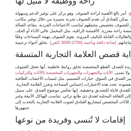
راحة ووظيفة لا مثيل لها
ح
أمر بالغ الأهمية لراحة الضيوف. وهو يركز على توفير الدعم وسهولة
د. يمكن للفنادق أن تقدم للضيوف تجربة متميزة من خلال توفير مكاتب
 للضيوف بتخصيص محيطهم ليناسب الاحتياجات الفردية. مقاعد الصالة
صة راحة معززة. الأقمشة الراقية، مثل المخمل عالي الأداء أو الجلد،
الطاولات القابلة للتكيف المرونة. يقوم الضيوف بتهيئة المساحات وفقًا
ياجاتهم.
إضاءة دافئة وناعمة (2700-3000 كلفن)
ية قصص العلامة التجارية المتسقة
دة للفندق. القطع المخصصة تخلق روابط عاطفية. أنها تجعل الضيوف
 ولا تنسى.
الأثاث والتجهيزات والتجهيزات المخصصة (الأثاث والتركيبات
يميز الفندق في السوق. خيارات التصميم، مثل لمسات الأخشاب الطافية
صودة. تحدد هذه الاختيارات إحساس المساحة وتعزز العلامة التجارية.
ة للفندق قابلة للتصديق وحقيقية. إنها تعكس موضوع الفندق. على سبيل
الثقافة المحلية لفندق ذي طابع تراثي. تتناسب الهياكل الأنيقة وغير
 للأثاث المخصص لمشاريع الفنادق لصوت العلامة التجارية بالتحدث إلى
جمهورها.
إقامات لا تُنسى وفريدة من نوعها