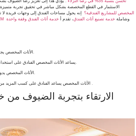
تحسن بنسبة 35% في رضا النزلاء
. يؤدي هذا إلى تعزيز رضا الضيوف بشك
الاستثمار في القطع المخصصة بشكل مباشر في تحقيق تجربة متميزة للض
المخصص للمشاريع الفندقية؟
إنه يحول مساحات الفندق إلى وجهات فريدة لا ت
وشاملة
خدمة تصنيع أثاث الفندق
، تقدم أ
خدمة أثاث الفندق وقفة واحدة
أثاث ا
الأثاث المخصص يجعل نزلاء الفندق أكثر سعادة. إنه يوفر الراحة والتصاميم الفريدة.
يساعد الأثاث المخصص الفنادق على استخدام المساحة بشكل أفضل. يناسب تمامًا ويجعل الغرف تبدو جيدة.
الأثاث المخصص يدوم لفترة أطول. تكلفة الإصلاح أو الاستبدال أقل مع مرور الوقت.
.
يبني الولاء للعلامة التجارية
الأثاث المخصص يساعد الفنادق على كسب المزيد من
الارتقاء بتجربة الضيوف من 