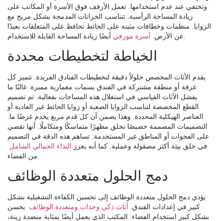
وتختفي عند عدم استخدامها. تعمل الأرفف فوق الأسرة أو المكاتب على
زيادة المساحة الرأسية. تتناسب الخزانات المدمجة بشكل مريح مع
الزوايا. منظمات وخطافات مثبتة على الحائط تحافظ على المتعلقات بعيدًا
أيضًا زيادة المساحة القابلة للاستخدام.
عن الأرض.
أسرة مورفي
الخياطة لتخطيطات محددة
يقدم الأثاث المخصص حلولاً دقيقة لتخطيطات الفنادق الفريدة. تتميز كل
غرفة أو منطقة مشتركة في الفندق بسمات معمارية مميزة. غالبًا ما
يفشل الأثاث القياسي في استغلال هذه المساحات بفعالية. تم تصميم
القطع المخصصة لتناسب الزوايا الصعبة أو زوايا الحائط غير العادية أو
العناصر الهيكلية المحددة. وهذا يضمن أن كل قدم مربع يخدم غرضًا ما.
التصميمات المصممة خصيصًا تخلق مظهرًا متماسكًا ومتكاملًا. أنها تقضي
على الفجوات أو المناطق غير المستخدمة. تساهم هذه الدقة في التصميم
في خلق بيئة أكثر مصقولة وعملية. كما أنه يعزز
النداء الجمالي الشامل
من الفضاء.
دمج الحلول متعددة الوظائف
يؤدي دمج الحلول متعددة الوظائف إلى تحسين الكفاءة التشغيلية بشكل
كبير في إعدادات الفندق.
أثاث ذكي وحدات ومتعددة الوظائف
يحسن
بشكل كبير استخدام الفضاء. المكتب الذي يعمل أيضًا بمثابة منضدة زينة،