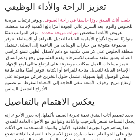
تعزيز الراحة والأداء الوظيفي
يلعب أثاث الفندق دورًا حاسمًا في راحة الضيوف
. ويوفر ترتيبات مريحة
للجلوس والنوم. يعد السرير عالي الجودة أمرًا بالغ الأهمية لإقامة منعشة.
عروض الأثاث المخصص
ميزات مريحة محددة
. توفر المراتب دعمًا
متوازنًا. تسمح الألواح الأمامية القابلة للتعديل بالقراءة أو الاستلقاء. تتوفر
مجموعة متنوعة من خيارات الوسائد، من الناعمة إلى الصلبة. تشتمل
منطقة الجلوس على كراسي مكتبية مع دعم لأسفل الظهر. تتمتع كراسي
الصالة بعمق مقعد مناسب للاسترخاء. يقدم العثمانيون رفع ودعم الساق.
تتميز مساحات العمل بمكاتب موضوعة على ارتفاع مثالي لمنع الإجهاد.
الإضاءة القابلة للتعديل متاحة للقراءة أو الكتابة. تتوفر أيضًا منافذ طاقة
يمكن الوصول إليها بسهولة. تشمل حلول التخزين خزائن موضوعة على
ارتفاع مريح. رفوف الأمتعة تلغي الحاجة إلى الانحناء المفرط. تم تصميم
الأدراج للتشغيل السلس.
يعكس الاهتمام بالتفاصيل
يحدد تصميم أثاث الفندق نغمة تجربة الضيف بأكملها. إنه يعزز الأجواء. إنه
يجعل المساحة تشعر بالترحيب والأناقة وتتوافق مع الأجواء العامة للفندق.
هذا يساهم في التجربة العاطفية. الألوان والمواد المستخدمة في الأثاث
تؤثر على الجو العام. نغمات باردة تعزز الاسترخاء. النغمات الدافئة تشجع
الطاقة. يضيف الخشب الدفء. تعكس المعادن الأنيقة الحداثة. تصميم