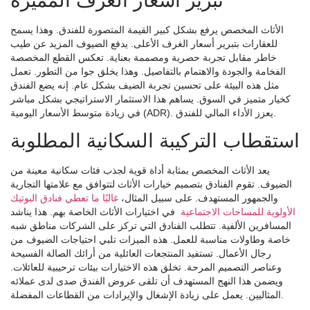
تبرير أسعار الغرف المميزة
الأثاث المخصص يرفع بشكل كبير القيمة المتصورة للفندق. وهذا يسمح
للعقارات بتبرير أسعار الغرف الأعلى. يدفع الضيوف المزيد عن طيب
خاطر مقابل تجربة حصرية ومصممة بعناية. تعكس القطع المخصصة
الفخامة والجودة والاهتمام بالتفاصيل. وهذا يخلق جوا من التطور. تعمل
مثل هذه البيئة على تحسين تجربة الضيف بشكل عام. إنه يضع الفندق
كخيار متميز في السوق. يساهم هذا الاستثمار الاستراتيجي بشكل مباشر
في زيادة متوسط ​​الأسعار اليومية (ADR). يعزز الأداء المالي للفندق.
استقطاب التركيبة السكانية المطلوبة
يعد الأثاث المخصص بمثابة أداة قوية لجذب فئات سكانية معينة من
الضيوف. تقوم الفنادق بتصميم خيارات الأثاث لتتوافق مع علامتها التجارية
والجمهور المستهدف. على سبيل المثال،
غالبًا ما تعطي فنادق البوتيك
الأولوية للمساحات الاجتماعية
في اختيارات الأثاث الخاصة بهم. هذا يناشد
المسافرين الألفية. تتطلب الفنادق التي تركز على الشركات مناطق شبه
خاصة وطاولات مناسبة للعمل. هذه الميزات تلبي احتياجات الضيوف من
رجال الأعمال. تستفيد المنتجعات العائلية من أرائك الصالة الفسيحة
وعناصر التصميم المرحة. تخلق هذه الاختيارات بيئات ترحيبية للعائلات.
ويضمن هذا النهج المستهدف أن تلقى عروض الفندق صدى لدى عملائه
المثاليين. يعمل على زيادة الإشغال والإيرادات من القطاعات المفضلة.