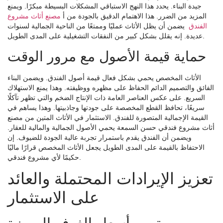
جيدة البناء. يحدد هذا النهج الاستباقي المشكلات البسيطة مبكرًا. ويمنع
المزيد من الضرر. هذا الاهتمام الدقيق بالجودة من أ
مصنع أثاث مشروع
الفندق
يضمن أن يظل الأثاث عمليًا وممتعًا من الناحية الجمالية لسنوات
عديدة. إنه يقلل بشكل كبير من النفقات التشغيلية على المدى الطويل.
حماية قيمة الأصول مع مرور الوقت
الأثاث المخصص يحمي بشكل فعال قيمة أصول الفندق. ويضمن البناء
الفائق والتصميم الدائم الحفاظ على مظهره ووظيفته. وهذا يمنع الاستهلاك
السريع. على عكس العناصر العامة ذات الإنتاج الضخم والتي تظهر تآكلًا
سريعًا، تحافظ القطع المخصصة على جودتها وجاذبيتها. وهذا يساهم في
القيمة الإجمالية المتصورة للفندق. الاستثمار في الأثاث المتين من مصنع
أثاث مشروع فندقي حسن السمعة يحمي الأصول الجمالية والمالية للعقار.
ويضمن أن الفندق يقدم باستمرار تجربة عالية الجودة للضيوف. إن
الاحتفاظ بالقيمة على المدى الطويل يجعل الأثاث المخصص قرارًا ماليًا
حكيمًا لأي مشروع فندقي.
تعزيز الإيرادات المحتملة والعائد
على الاستثمار