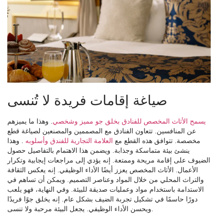
صياغة إقامات فريدة لا تُنسى
يسمح الأثاث المخصص للفنادق بخلق جو مميز وشخصي
. وهذا ما يميزهم
عن المنافسين. تتعاون الفنادق مع المصممين والمصنعين لصياغة قطع
مخصصة. تتوافق هذه القطع مع
العلامة التجارية للفندق وأسلوبه
. وهذا
ينشئ بيئة متماسكة وجذابة. ويضمن هذا الاهتمام بالتفاصيل حصول
الضيوف على إقامة مريحة وممتعة. إنه يؤدي إلى مراجعات إيجابية وتكرار
الأعمال. الأثاث المخصص يعزز أيضًا الأداء الوظيفي. إنه يعكس الثقافة
والتراث المحلي من خلال المواد وعناصر التصميم. ويمكن أن تساهم في
الاستدامة باستخدام مواد وعمليات صديقة للبيئة. وفي النهاية، فهو يلعب
دورًا حاسمًا في تشكيل تجربة الضيف بشكل عام. إنه يخلق جوًا فريدًا
ويحسن الأداء الوظيفي. يجعل البيئة مرحبة ولا تنسى.