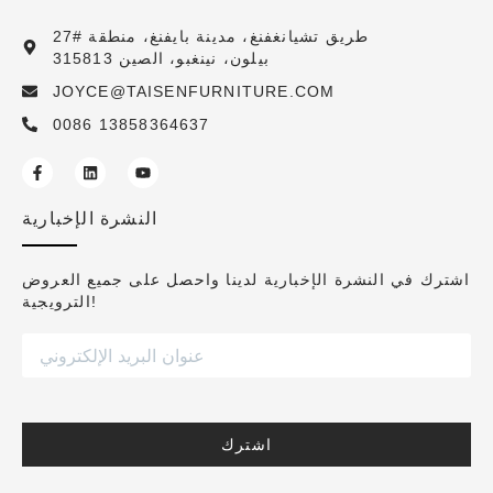
27# طريق تشيانغفنغ، مدينة بايفنغ، منطقة
بيلون، نينغبو، الصين 315813
JOYCE@TAISENFURNITURE.COM
0086 13858364637
النشرة الإخبارية
اشترك في النشرة الإخبارية لدينا واحصل على جميع العروض
الترويجية!
اشترك