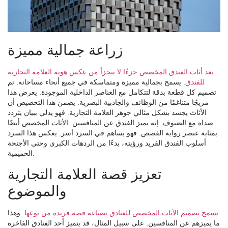
زراعة جمالية مميزة
يعد أثاث الفندق المخصص جزءًا لا يتجزأ من عكس هوية العلامة التجارية
للفندق
. يسمح بجمالية مميزة ومتماسكة في جميع أنحاء مساحاته. تم
تصميم كل قطعة بدقة لتتكامل مع العناصر الداخلية الموجودة. يعرض هذا
مزيجًا متناغمًا من الوظائف والجاذبية البصرية. يضمن هذا التخصيص أن
الأثاث يجسد بشكل مثالي جوهر العلامة التجارية. فهو يدلي ببيان يتردد
صداه مع الضيوف. إنه يميز الفندق عن المنافسين. الأثاث المخصص أيضًا
بمثابة عنصر رواية القصص. فهو يساهم في السرد آسر. يعكس هذا السرد
أسلوب الفندق الفريد ورؤيته، بدءًا من الردهات الكبرى وحتى الأجنحة
الحميمية.
تعزيز قصة العلامة التجارية
والموضوع
يسمح تصميم الأثاث المخصص للفنادق بصياغة قصة فريدة من نوعها
. وهذا
ما يميزهم عن المنافسين. على سبيل المثال، قد يتميز أحد الفنادق الفاخرة