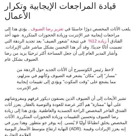
قيادة المراجعات الإيجابية وتكرار
الأعمال
يلعب الأثاث المخصص دورًا حاسمًا في
تعزيز رضا الضيوف
. يؤدي هذا إلى
مراجعات إيجابية عبر الإنترنت وزيادة الحجوزات المتكررة. شهد أحد
الفنادق أ
زيادة 12%
في نتيجة "شعور الضيف" بعد تجديد الردهة التي
تضمنت أثاثًا جديدًا. وقد أثر هذا التحسن بشكل مباشر على الإيرادات.
وأشار المدير العام إلى أن جعل المساحة أكثر ترحيبًا يزيد من رضا
الضيوف بشكل عام.
لاحظ رئيس الكونسيرج أن الأثاث الجديد حول الردهة من
"مسار" إلى "مكان" يشعر فيه الضيوف وكأنهم في منزلهم،
مما يشجع على "وقت المكوث" ويؤدي إلى تقييمات إيجابية
عبر الإنترنت.
تشير الأبحاث إلى أن الضيوف الذين يصنفون ديكور غرفهم ومفروشاتهم
على أنها "ممتازة" هم أكثر عرضة للعودة والتوصية بالعقار. يعزز أثاث
الفندق الفاخر المخصص الراحة الجسدية والعاطفية. يؤدي هذا إلى زيادة
رضا الضيوف وتحسين التقييمات وزيادة الحجوزات المتكررة. الأثاث
المخصص يخلق انطباعًا أوليًا لا يُنسى. إنه يوفر جو متطور. وهذا يبرر في
النهاية ارتفاع متوسط ​​الأسعار اليومية (ADR). إنه يعزز الإيرادات وقيمة
العلامة التجارية.