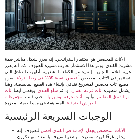
الأثاث المخصص هو استثمار استراتيجي. إنه يعزز بشكل مباشر قيمة
مشروع الفندق. يوفر هذا الاستثمار تجارب متميزة للضيوف. كما أنه يعزز
هوية العلامة التجارية. إنه يحسن الكفاءة التشغيلية. أظهرت الفنادق التي
تستثمر في الأثاث المخصص أ
تحسن بنسبة 35% في رضا النزلاء
. يقوم
مصنع أثاث مخصص لمشروع فندقي بإنشاء هذه القطع المخصصة. وهذا
يشمل متطورة
أثاث غرفة الفندق
ودائم
سلع الفندق
. ويغطي أيضا
أثاث
بهو الفندق المعاصر
وأنيقة
أثاث غرفة نوم بوتيك
. حتى قسط
مجموعات
المساهمة في هذه القيمة المعززة.
الفراش الفندقية
الوجبات السريعة الرئيسية
الأثاث المخصص يجعل الإقامة في الفندق أفضل
للضيوف. إنه
يخلق غرفًا فريدة ومريحة. يشعر الضيوف بالسعادة ويتذكرون