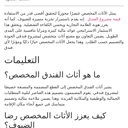
يمثل الأثاث المخصص عنصرًا محوريًا لتحقيق أقصى قدر من الاستفادة
قيمة مشروع الفندق
. إنه يقدم باستمرار تجربة متميزة للضيوف. كما أنه
يعزز هوية العلامة التجارية ويحسن الكفاءة التشغيلية. ويحقق هذا
الاستثمار الاستراتيجي عوائد مالية كبيرة ومزايا تنافسية على المدى
الطويل. يضمن التعاون مع مصنع أثاث متخصص لمشروع فندقي الجودة
والتصميم حسب الطلب. وهذا يجعل الأثاث المخصص خيارًا ذكيًا ومؤثرًا لأي
فندق.
التعليمات
ما هو أثاث الفندق المخصص؟
يشير أثاث الفندق المخصص إلى القطع المصممة والمصنعة خصيصًا
لمشروع فندقي. يقوم المصممون بتصميم هذه العناصر لتلبية المتطلبات
الجمالية والوظيفية والمكانية الفريدة. وهذا يضمن ملاءمة مثالية وتصميم
متماسك في جميع أنحاء مكان الإقامة.
كيف يعزز الأثاث المخصص رضا
الضيوف؟