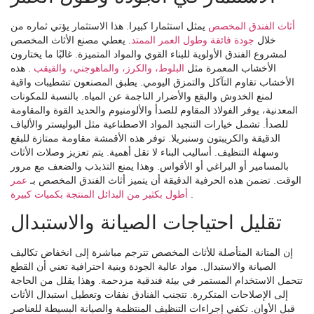
أثاث الفندق المخصص
يمثل استثمارا كبيرا. هذا الاستثمار يؤتي ثماره من
خلال
جودة فائقة وطول العمر الممتد
. يعطي مصنع الأثاث المخصص
لمشروع الفندق الأولوية للبناء القوي والمواد المتميزة. غالبًا ما يختارون
الأخشاب المعمرة مثل
البلوط، والكرز، والماهوجني، والقيقب
. هذه
الأخشاب تقاوم التآكل والتمزق اليومي. يطبق المصنعون تشطيبات واقية
لمنع الخدوش والبقع والأضرار الناجمة عن المياه. بالنسبة للمكونات
المعدنية، يوفر الفولاذ المقاوم للصدأ والألومنيوم والحديد القوة والمقاومة
للصدأ. تشمل خيارات التنجيد المواد الاصطناعية مثل البوليستر والألياف
الدقيقة والكريبتون وسنبريلا. توفر هذه الأقمشة مقاومة ممتازة للبقع
وسهلة التنظيف. أساليب البناء لا تقل أهمية. يتم تعزيز وصلات الأثاث
بالمسامير أو البراغي أو الأقواس. وهذا يمنع التذبذب والضعف مع مرور
الوقت. تضمن هذه الحرفية الدقيقة أن يتميز أثاث الفندق المخصص بـ
عمر
.
أطول بكثير من البدائل المنتجة بكميات كبيرة
تقليل احتياجات الصيانة والاستبدال
إن المتانة المتأصلة للأثاث المخصص تترجم مباشرة إلى انخفاض تكاليف
الصيانة والاستبدال. مواد عالية الجودة وبنية احترافية تعني أن القطع
تتحمل الاستخدام المستمر في بيئة فندقية مزدحمة. وهذا يقلل من الحاجة
إلى الإصلاحات المتكررة. تتجنب الفنادق نفقات وتعطيل استبدال الأثاث
قبل الأوان. تكفي إجراءات التنظيف المنتظمة والصيانة البسيطة للعناصر