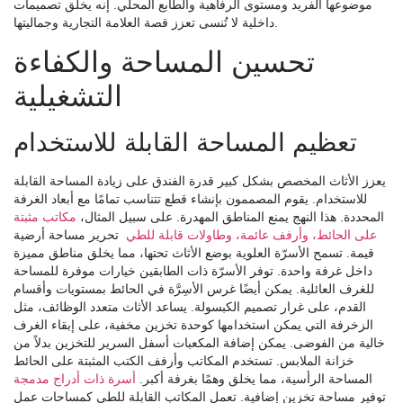
موضوعها الفريد ومستوى الرفاهية والطابع المحلي. إنه يخلق تصميمات
داخلية لا تُنسى تعزز قصة العلامة التجارية وجماليتها.
تحسين المساحة والكفاءة
التشغيلية
تعظيم المساحة القابلة للاستخدام
يعزز الأثاث المخصص بشكل كبير قدرة الفندق على زيادة المساحة القابلة
للاستخدام. يقوم المصممون بإنشاء قطع تتناسب تمامًا مع أبعاد الغرفة
المحددة. هذا النهج يمنع المناطق المهدرة. على سبيل المثال،
مكاتب مثبتة
على الحائط، وأرفف عائمة، وطاولات قابلة للطي
تحرير مساحة أرضية
قيمة. تسمح الأسرّة العلوية بوضع الأثاث تحتها، مما يخلق مناطق مميزة
داخل غرفة واحدة. توفر الأسرّة ذات الطابقين خيارات موفرة للمساحة
للغرف العائلية. يمكن أيضًا غرس الأسِرَّة في الحائط بمستويات وأقسام
القدم، على غرار تصميم الكبسولة. يساعد الأثاث متعدد الوظائف، مثل
الزخرفة التي يمكن استخدامها كوحدة تخزين مخفية، على إبقاء الغرف
خالية من الفوضى. يمكن إضافة المكعبات أسفل السرير للتخزين بدلاً من
خزانة الملابس. تستخدم المكاتب وأرفف الكتب المثبتة على الحائط
المساحة الرأسية، مما يخلق وهمًا بغرفة أكبر.
أسرة ذات أدراج مدمجة
توفير مساحة تخزين إضافية. تعمل المكاتب القابلة للطي كمساحات عمل