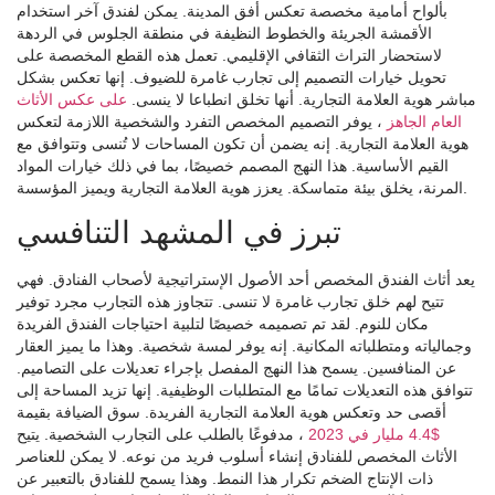
بألواح أمامية مخصصة تعكس أفق المدينة. يمكن لفندق آخر استخدام
الأقمشة الجريئة والخطوط النظيفة في منطقة الجلوس في الردهة
لاستحضار التراث الثقافي الإقليمي. تعمل هذه القطع المخصصة على
تحويل خيارات التصميم إلى تجارب غامرة للضيوف. إنها تعكس بشكل
مباشر هوية العلامة التجارية. أنها تخلق انطباعا لا ينسى.
على عكس الأثاث
العام الجاهز
، يوفر التصميم المخصص التفرد والشخصية اللازمة لتعكس
هوية العلامة التجارية. إنه يضمن أن تكون المساحات لا تُنسى وتتوافق مع
القيم الأساسية. هذا النهج المصمم خصيصًا، بما في ذلك خيارات المواد
المرنة، يخلق بيئة متماسكة. يعزز هوية العلامة التجارية ويميز المؤسسة.
تبرز في المشهد التنافسي
يعد أثاث الفندق المخصص أحد الأصول الإستراتيجية لأصحاب الفنادق. فهي
تتيح لهم خلق تجارب غامرة لا تنسى. تتجاوز هذه التجارب مجرد توفير
مكان للنوم. لقد تم تصميمه خصيصًا لتلبية احتياجات الفندق الفريدة
وجمالياته ومتطلباته المكانية. إنه يوفر لمسة شخصية. وهذا ما يميز العقار
عن المنافسين. يسمح هذا النهج المفصل بإجراء تعديلات على التصاميم.
تتوافق هذه التعديلات تمامًا مع المتطلبات الوظيفية. إنها تزيد المساحة إلى
أقصى حد وتعكس هوية العلامة التجارية الفريدة. سوق الضيافة بقيمة
$4.4 مليار في 2023
، مدفوعًا بالطلب على التجارب الشخصية. يتيح
الأثاث المخصص للفنادق إنشاء أسلوب فريد من نوعه. لا يمكن للعناصر
ذات الإنتاج الضخم تكرار هذا النمط. وهذا يسمح للفنادق بالتعبير عن