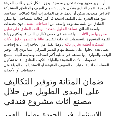
أو سرير مجهز بوحدة تخزين مدمجة، يعزز بشكل كبير وظائف الغرفة
المدمجة. تقوم الفنادق بشكل متزايد بتصميم الغرف والمناطق المشتركة
لأغراض متعددة. يمكن أن تعمل غرف المؤتمرات أيضًا كصالات اجتماعية.
تتيح هذه القدرة على التكيف استخدامًا أكثر فعالية للمساحة. أنها تمكن
الفنادق من تلبية مجموعة واسعة من
احتياجات الضيف
دون تجديدات
واسعة النطاق.
تساعد الحلول متعددة الوظائف الفنادق على تقليل
مخزونها من الأثاث
. أنها تساهم في خفض تكاليف الصيانة. يمكنهم زيادة
القيمة المتصورة للتصميمات الداخلية للفندق.
غالبًا ما تتضمن حلول الأثاث
المبتكرة أنظمة تخزين ذكية
. وهذا يقلل من الحاجة إلى أثاث إضافي.
تعمل هذه الحلول على تبسيط مهام التدبير المنزلي، مما يؤدي إلى توفير
الوقت والموارد. إنها تساهم في عملية أكثر استدامة وصديقة للبيئة. تسمح
تصميمات الأثاث المتنوعة والقابلة للتكيف للفنادق بإعادة تشكيل
المساحات لتلبية احتياجات الضيوف المتنوعة أو الاستخدامات البديلة مثل
الاجتماعات أو الأحداث.
ضمان المتانة وتوفير التكاليف
على المدى الطويل من خلال
مصنع أثاث مشروع فندقي
الاستثمار في الجودة وطول العمر