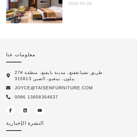
2026-05-28
معلومات عنا
27# طريق تشيانغفنغ، مدينة بايفنغ، منطقة
بيلون، نينغبو، الصين 315813
JOYCE@TAISENFURNITURE.COM
0086 13858364637
النشرة الإخبارية