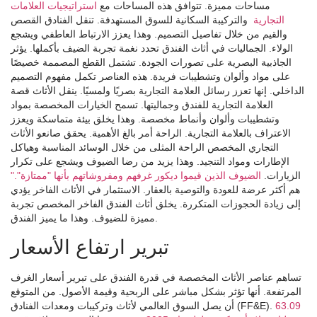
مساحات مميزة. تتوافق هذه المساحات مع
استراتيجيات العلامات
التجارية
والتركيبة السكانية للسوق المستهدفة. تنقل الفنادق القصص
والقيم من خلال تفاصيل التصميم. وهذا يعزز الارتباط العاطفي ويشجع
الولاء. الجماليات في أثاث الفندق تحدد نغمة تجربة الضيف بأكملها. يؤثر
الجاذبية البصرية على تصورات الجودة. تشتمل القطع المصممة خصيصًا
على مواد وألوان وتشطيبات فريدة. هذه العناصر تكمل مفهوم التصميم
الداخلي. إنها تعزز رسائل العلامة التجارية بصريًا ولمسيًا. ينقل الأثاث قصة
العلامة التجارية للفندق وجماليتها. تسمح الخيارات المخصصة بمواد
وتشطيبات وألوان وأنماط مخصصة. وهذا يخلق بيئة متماسكة ويعزز
الاعتراف بالعلامة التجارية. الراحة أمر بالغ الأهمية. يحقق صانعو الأثاث
التجاري المخصص الراحة المثلى من خلال الوسائد المناسبة وهياكل
الإطارات ومواد التنجيد. وهذا يزيد من رضا الضيوف ويشجع على تكرار
الزيارات.
الضيوف الذين قيموا ديكور غرفهم ومفروشاتهم بأنها "ممتازة"."
هم أكثر عرضة للعودة والتوصية بالعقار. الاستثمار في الأثاث الفاخر يؤدي
إلى زيادة الحجوزات المتكررة. يخلق أثاث الفندق الفاخر المخصص تجربة
مميزة للضيوف. وهذا ما يميز الفندق.
تبرير ارتفاع الأسعار
تساهم عناصر الأثاث المخصصة في قدرة الفندق على تبرير أسعار الغرف
المرتفعة. أنها تؤثر بشكل مباشر على الربحية وقيمة الأصول. من المتوقع
63.09
أن يصل السوق العالمي لأثاث وتركيبات ومعدات الفنادق (FF&E).