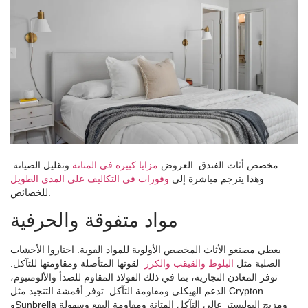
مخصص
أثاث الفندق
العروض
مزايا كبيرة في المتانة
وتقليل الصيانة.
وهذا يترجم مباشرة إلى
وفورات في التكاليف على المدى الطويل
للخصائص.
مواد متفوقة والحرفية
يعطي مصنعو الأثاث المخصص الأولوية للمواد القوية. اختاروا الأخشاب
الصلبة مثل
البلوط والقيقب والكرز
لقوتها المتأصلة ومقاومتها للتآكل.
توفر المعادن التجارية، بما في ذلك الفولاذ المقاوم للصدأ والألومنيوم،
الدعم الهيكلي ومقاومة التآكل. توفر أقمشة التنجيد مثل Crypton
وSunbrella ومزيج البوليستر عالي التآكل المتانة ومقاومة البقع وسهولة