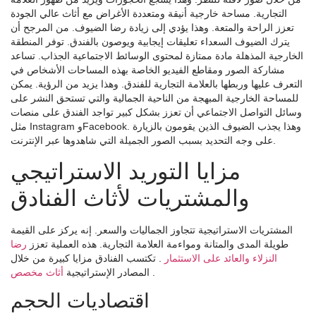
التجارية. مساحة خارجية أنيقة ومتعددة الأغراض مع أثاث عالي الجودة
تعزز الراحة والمتعة. وهذا يؤدي إلى زيادة رضا الضيوف. من المرجح أن
يترك الضيوف السعداء تعليقات إيجابية ويوصون بالفندق. توفر المنطقة
الخارجية المذهلة مادة ممتازة لمحتوى الوسائط الاجتماعية الجذاب. تساعد
مشاركة الصور ومقاطع الفيديو الخاصة بهذه المساحات الأشخاص في
التعرف عليها وربطها بالعلامة التجارية للفندق. وهذا يزيد من الرؤية. يمكن
للمساحة الخارجية المبهجة من الناحية الجمالية والتي تستحق النشر على
وسائل التواصل الاجتماعي أن تعزز بشكل كبير تواجد الفندق على منصات
مثل Instagram وFacebook. وهذا يجذب الضيوف الذين يقومون بالزيارة
على وجه التحديد بسبب الصور الجميلة التي شاهدوها عبر الإنترنت.
مزايا التوريد الاستراتيجي
والمشتريات لأثاث الفنادق
المشتريات الاستراتيجية تتجاوز الجماليات والسعر. إنه يركز على القيمة
طويلة المدى والمتانة ومواءمة العلامة التجارية. هذه العملية تعزز
رضا
النزلاء والعائد على الاستثمار
. تكتسب الفنادق مزايا كبيرة من خلال
.
أثاث مخصص
المصادر الإستراتيجية
اقتصاديات الحجم