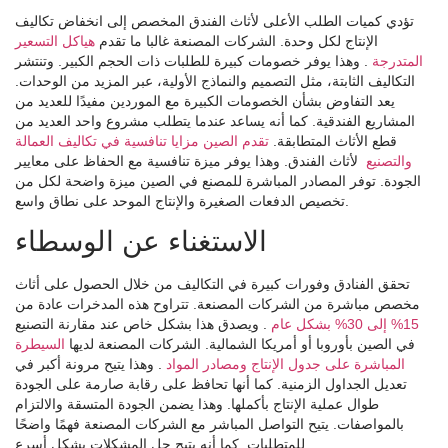
تؤدي كميات الطلب الأعلى لأثاث الفندق المخصص إلى انخفاض تكاليف
الإنتاج لكل وحدة. الشركات المصنعة غالبا ما تقدم
هياكل التسعير
المتدرجة
. وهذا يوفر خصومات كبيرة للطلبات ذات الحجم الكبير. وتنتشر
التكاليف الثابتة، مثل التصميم والنماذج الأولية، عبر المزيد من الوحدات.
يعد التفاوض بشأن الخصومات الكبيرة مع الموردين مفيدًا للعديد من
المشاريع الفندقية. كما أنه يساعد عندما يتطلب مشروع واحد العديد من
قطع الأثاث المتطابقة.
تقدم الصين مزايا تنافسية في تكاليف العمالة
والتصنيع
لأثاث الفندق. وهذا يوفر ميزة تنافسية مع الحفاظ على معايير
الجودة. توفر المصادر المباشرة للمصنع في الصين ميزة واضحة لكل من
تخصيص الدفعات الصغيرة والإنتاج الموحد على نطاق واسع.
الاستغناء عن الوسطاء
تحقق الفنادق وفورات كبيرة في التكاليف من خلال الحصول على أثاث
مخصص مباشرة من الشركات المصنعة. تتراوح هذه المدخرات عادة من
15% إلى 30% بشكل عام
. ويصدق هذا بشكل خاص عند مقارنة التصنيع
في الصين بأوروبا أو أمريكا الشمالية. الشركات المصنعة لديها
السيطرة
المباشرة على جدول الإنتاج ومصادر المواد
. وهذا يتيح مرونة أكبر في
تعديل الجداول الزمنية. كما أنها تحافظ على رقابة صارمة على الجودة
طوال عملية الإنتاج بأكملها. وهذا يضمن الجودة المتسقة والالتزام
بالمواصفات. يتيح التواصل المباشر مع الشركات المصنعة فهمًا واضحًا
للمتطلبات. كما أنه يتيح حل المشكلات بشكل أسرع.