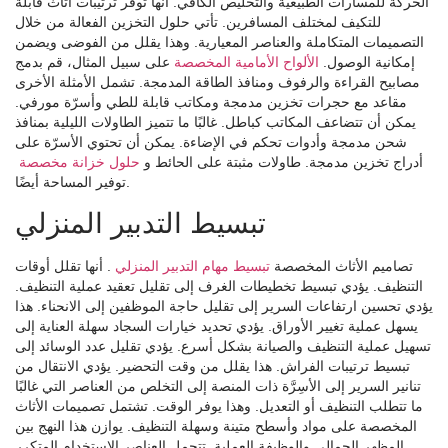
الحركة للمسارات الطبيعية والتخليص الكافي. أنها توفر ترتيبات أثاث قابلة
للتكيف لمختلف المسافرين. تأتي حلول التخزين الفعالة من خلال
التصميمات المتكاملة والعناصر المعيارية. وهذا يقلل من الفوضى ويضمن
إمكانية الوصول.
الألواح الأمامية المخصصة
على سبيل المثال، قم بدمج
مصابيح القراءة والرفوف ومنافذ الطاقة المدمجة. تشمل الأمثلة الأخرى
مقاعد مع حجرات تخزين مدمجة ومكاتب قابلة للطي وأسرّة مورفي.
يمكن أن تتضاعف المكاتب كباطل. غالبًا ما تتميز الطاولات الليلية بمنافذ
شحن مدمجة وأدوات تحكم في الإضاءة. يمكن أن تحتوي الأسرّة على
أدراج تخزين مدمجة. طاولات مثبتة على الحائط و
حلول خزانة مخصصة
توفير المساحة أيضًا.
تبسيط التدبير المنزلي
تصاميم الأثاث المخصصة
تبسيط مهام التدبير المنزلي
. أنها تقلل أوقات
التنظيف. يؤدي تبسيط تخطيطات الغرف إلى تقليل تعقيد عملية التنظيف.
يؤدي تحسين ارتفاعات السرير إلى تقليل حاجة الموظفين إلى الانحناء. هذا
يسهل عملية تغيير الأوراق. يؤدي تحديد خيارات السجاد سهلة العناية إلى
تسهيل عملية التنظيف والصيانة بشكل أسرع. يؤدي تقليل عدد الوسائد إلى
تبسيط ترتيبات الفراش. هذا يقلل من وقت التحضير. يؤدي الانتقال من
تنانير السرير إلى الأسِرَّة ذات المنصة إلى التخلص من العناصر التي غالبًا
ما تتطلب التنظيف أو التعديل. وهذا يوفر الوقت. تشتمل تصميمات الأثاث
المخصصة على مواد وأسطح متينة وسهلة التنظيف. يوازن هذا النهج بين
المظهر الجمالي والوظيفة العملية. تتحمل العناصر الاستخدام المتكرر