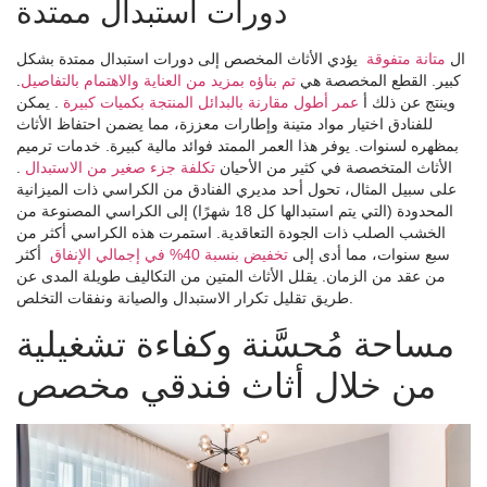
دورات استبدال ممتدة
ال
متانة متفوقة
يؤدي الأثاث المخصص إلى دورات استبدال ممتدة بشكل
كبير. القطع المخصصة هي
تم بناؤه بمزيد من العناية والاهتمام بالتفاصيل
.
وينتج عن ذلك أ
عمر أطول مقارنة بالبدائل المنتجة بكميات كبيرة
. يمكن
للفنادق اختيار مواد متينة وإطارات معززة، مما يضمن احتفاظ الأثاث
بمظهره لسنوات. يوفر هذا العمر الممتد فوائد مالية كبيرة. خدمات ترميم
الأثاث المتخصصة في كثير من الأحيان
تكلفة جزء صغير من الاستبدال
.
على سبيل المثال، تحول أحد مديري الفنادق من الكراسي ذات الميزانية
المحدودة (التي يتم استبدالها كل 18 شهرًا) إلى الكراسي المصنوعة من
الخشب الصلب ذات الجودة التعاقدية. استمرت هذه الكراسي أكثر من
سبع سنوات، مما أدى إلى
تخفيض بنسبة 40% في إجمالي الإنفاق
أكثر
من عقد من الزمان. يقلل الأثاث المتين من التكاليف طويلة المدى عن
طريق تقليل تكرار الاستبدال والصيانة ونفقات التخلص.
مساحة مُحسَّنة وكفاءة تشغيلية
من خلال أثاث فندقي مخصص