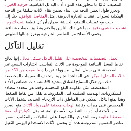
التنظيف. غالبًا ما تتجاوز هذه المواد أداء البدائل القياسية.
حرفية الخبراء
ويعزز طول العمر. الدقة في البناء تضمن بقاء الأثاث سليمًا من الناحية
الهيكلية لسنوات. تقنيات النجارة العريقة، مثل
المفاصل تتوافق
، جنبًا إلى
جنب مع عمليات التصنيع الحديثة، ضمان أن كل قطعة
بنيت لتدوم
.
تشطيب خشبي دقيق
، بما في ذلك التلوين والختم وتطبيق طبقات شفافة،
يحمي الأسطح من العناصر الخارجية ويعزز جمالها الطبيعي.
تقليل التآكل
تعمل التصميمات المخصصة على تقليل التآكل بشكل فعال
. إنها تعالج
نقاط الفشل الشائعة الموجودة في الأثاث القياسي. اختيارات النسيج غير
الصحيحة، على سبيل المثال، مسؤولة عن ذلك
ما يقرب من 50٪ من
حالات الفشل المبكر
في المقاعد التجارية. وتخفف التصميمات المخصصة
ذلك من خلال السماح للفنادق بتحديد الأقمشة ذات خصائص الأداء
المخصصة، مثل مقاومة البقع المحسنة وخصائص محددة مضادة
للميكروبات. الهندسة السليمة لبناء المفروشات تقلل من نقاط الضغط.
وهذا يمنع التآكل المبكر. في المناطق ذات الازدحام الشديد، يشتمل الأثاث
المخصص على ميزات وقائية.
لهجات معدنية على زوايا الأثاث
منع الضرر
من الأمتعة أو أدوات التنظيف. الأسطح المتينة، مثل
الكوارتز أو صفح
الضغط العالي
مقاومة الخدوش والكشوط على الطاولات والمكاتب. تضمن
عناصر التصميم المدروسة هذه أن يتحمل الأثاث الاستخدام اليومي الثقيل.