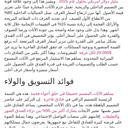
مليار دولار أمريكي بحلول عام 2025
. ويشير هذا إلى وجود علاقة قوية
بين التصميم الداخلي والربحية. تعمل حزم الأثاث المختارة جيدًا على تعزيز
قيمة الأصول. أنها تبرر ارتفاع أسعار الغرف. تمثل الجماليات الداخلية 80%
من الانطباع الأول للضيف. أدى تجديد الغرف ذات المقاعد المريحة
والأرائك الفخمة إلى زيادة بنسبة 15% في التقييمات الإيجابية خلال ثلاثة
أشهر. وهذا يدل على وجود صلة واضحة بين جودة الأثاث ورضا الضيوف
والقدرة على الحصول على أسعار أعلى. يؤثر التخصيص في أثاث الفندق
بشكل مباشر على القدرة على تبرير أسعار الغرف المرتفعة. أنه يرفع
القيمة المتصورة ونوعية الممتلكات. قد تنفق الفنادق الفاخرة ما يزيد عن
$20.000 لكل غرفة
للمفروشات. وهذا أكثر بكثير من الفنادق ذات
الميزانية المحدودة. يساهم هذا الاستثمار المرتفع في الأثاث المصنوع
حسب الطلب والتصميمات الفريدة في قدرة الفندق على الحصول على
أسعار متميزة وأسعار غرف أعلى.
فوائد التسويق والولاء
يساهم الأثاث المصمم خصيصًا في خلق أجواء فخمة
. هذه هي السمة
الرئيسية للتصميم الراقي في
فنادق فاخرة
. إن التركيز على عناصر
التصميم الباهظة هذه، بما في ذلك الأثاث المخصص، يساعد الفنادق على
تمييز نفسها. تشير الأبحاث
يشارك أكثر من 95% من نزلاء الفندق الصور
والتعليقات
إقامتهم على منصات التواصل الاجتماعي. وهذا يسلط الضوء
على فرصة كبيرة للفنادق للتفاعل مع جمهورها. يعرضون جمال ممتلكاتهم
من خلال صور لافتة للنظر. وهذا يشجع الحجوزات ويزيد من ظهور العلامة