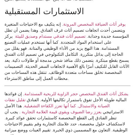
الاستثمارات المستقبلية
يوفر أثاث الضيافة المخصص المرونة
. إنه يتكيف مع الاحتياجات المتغيرة
ويتضمن أحدث اتجاهات تصميم أثاث غرف الفنادق. وهذا يضمن أن تظل
المؤسسة جديدة وجذابة.
تصميم أثاث فندقي مستدام وصديق للبيئة
يركز
على استخدام المواد المتجددة. كما أنها تستخدم عمليات التصنيع
المستدامة. هذا النهج يزيد من الأداء الوظيفي والمتانة. فهو يقلل من
الحاجة إلى بدائل متكررة. التكامل التكنولوجي في تصميم أثاث الفندق
يسمح بقطع مبتكرة. يتضمن ذلك منافذ شحن مدمجة أو طاولات ذكية. يعد
الأثاث القابل للتكيف أمرًا بالغ الأهمية لاتجاهات السفر الحديثة. التصميمات
المخصصة تخلق مساحات متعددة الوظائف. تنتقل هذه المساحات من
محطات العمل إلى مناطق الاسترخاء.
يشكل أثاث الفندق المخصص حجر الزاوية للربحية المستدامة
. إن فوائدها
المالية طويلة الأجل تفوق باستمرار تكاليفها الأولية. الفنادق
تقليل نفقات
الصيانة والاستبدال. كما أنها تعزز الكفاءة التشغيلية
. هذا الأصل
الاستراتيجي
يعزز رضا الضيوف ويقوي قيمة العلامة التجارية
. يجب أن
تنظر الفنادق إلى القطع المخصصة كاستثمارات تحقق عوائد كبيرة.
لاستكشاف حلول مخصصة، حدد علامتك التجارية وقم بتقييم الاحتياجات
الوظيفية. التعاون مع المصممين ذوي الخبرة. تقييم العينات ووضع ميزانية