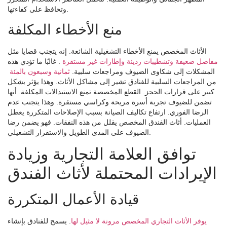
وتحافظ على كفاءتها.
منع الأخطاء المكلفة
الأثاث المخصص يمنع الأخطاء التشغيلية الشائعة. إنه يتجنب قضايا مثل
مفاصل ضعيفة وتشطيبات رديئة وإطارات غير مستقرة
. غالبًا ما تؤدي هذه
المشكلات إلى شكاوى الضيوف ومراجعات سلبية.
ثمانية وسبعون بالمئة
من المراجعات السلبية للفنادق تشير إلى مشاكل الأثاث. وهذا يؤثر بشكل
كبير على قرارات الحجز. القطع المخصصة تمنع الاستبدالات المكلفة. أنها
تضمن للضيوف تجربة أسرة مريحة وكراسي مستقرة. وهذا يتجنب عدم
الرضا الفوري. ارتفاع تكاليف الصيانة بسبب الإصلاحات المتكررة يعطل
العمليات. أثاث الفندق المخصص يقلل من هذه النفقات. فهو يضمن رضا
الضيوف على المدى الطويل والاستقرار التشغيلي.
توافق العلامة التجارية وزيادة
الإيرادات المحتملة لأثاث الفندق
قيادة الأعمال المتكررة
يوفر الأثاث التجاري المخصص مرونة لا مثيل لها
. يسمح للفنادق بإنشاء