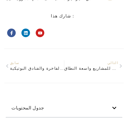
شارك هذا :
التالي
سابق
كيفية اختيار شركة مصنعة موثوقة لأثاث الفنادق للمشاريع واسعة النطاق
أهم فوائد أثاث الفنادق المصنوع حسب الطلب للفنادق الفاخرة والفنادق البوتيكية
جدول المحتويات