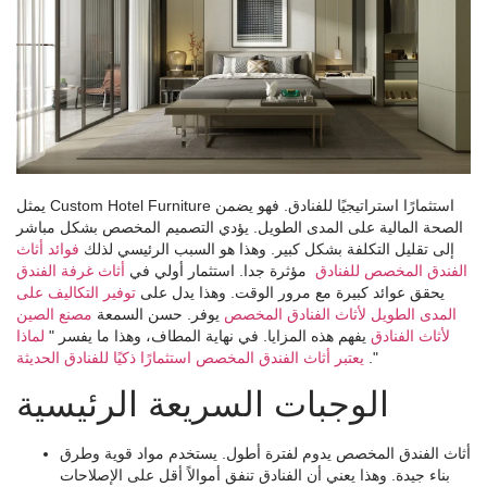
يمثل Custom Hotel Furniture استثمارًا استراتيجيًا للفنادق. فهو يضمن
الصحة المالية على المدى الطويل. يؤدي التصميم المخصص بشكل مباشر
إلى تقليل التكلفة بشكل كبير. وهذا هو السبب الرئيسي لذلك
فوائد أثاث
الفندق المخصص للفنادق
مؤثرة جدا. استثمار أولي في
أثاث غرفة الفندق
يحقق عوائد كبيرة مع مرور الوقت. وهذا يدل على
توفير التكاليف على
المدى الطويل لأثاث الفنادق المخصص
يوفر. حسن السمعة
مصنع الصين
لأثاث الفنادق
يفهم هذه المزايا. في نهاية المطاف، وهذا ما يفسر "
لماذا
."
يعتبر أثاث الفندق المخصص استثمارًا ذكيًا للفنادق الحديثة
الوجبات السريعة الرئيسية
أثاث الفندق المخصص يدوم لفترة أطول. يستخدم مواد قوية وطرق
بناء جيدة. وهذا يعني أن الفنادق تنفق أموالاً أقل على الإصلاحات