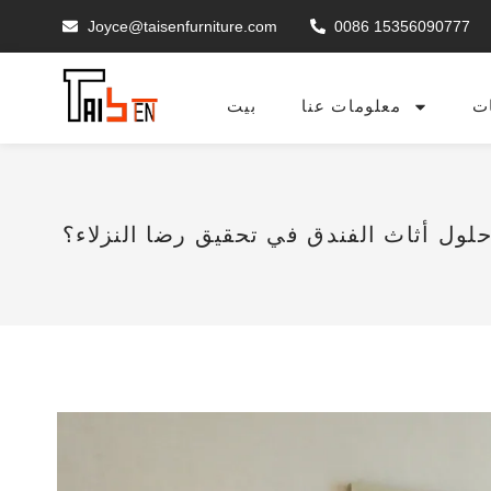
Joyce@taisenfurniture.com
0086 15356090777
ت
معلومات عنا
بيت
ول أثاث الفندق في تحقيق رضا النزلاء؟