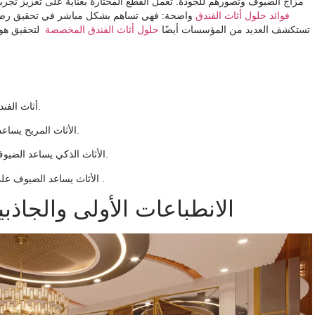
مزاج الضيوف وتصورهم للجودة. تعمل القطع المختارة بعناية على تعزيز تجربة
فوائد حلول أثاث الفندق
واضحة: فهي تساهم بشكل مباشر في تحقيق رضا 
تستكشف العديد من المؤسسات أيضًا
حلول أثاث الفندق المخصصة
لتحقيق هوية
أثاث الفندق الجيد يترك انطباعًا أوليًا رائعًا. إنه يوضح طراز الفندق وجودته.
الأثاث المريح يساعد الضيوف على الاسترخاء. وتشمل أسرة ناعمة وكراسي داعمة.
الأثاث الذكي يساعد الضيوف على القيام بأشياء كثيرة. إنه يوفر المساحة وسهل الاستخدام.
.
تريد العودة
الأثاث يساعد الضيوف على
الانطباعات الأولى والجاذبي