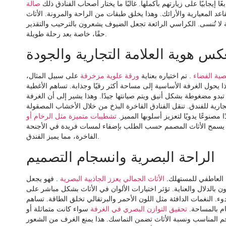
 إيجابيًا على زيارتهم بأكملها. غالبًا ما يختار أصحاب الفنادق ذلك
صالة
قاعد المعيارية والأرائك. وهذا يخلق طبقات من الراحة والمرونة. الأثاث
ية لا تُنسى. الكراسي الرائعة تجعل الضيوف يشعرون بالترحيب والتقدير
حقًا، خاصة بعد رحلة طويلة.
كس هوية العلامة التجارية والجودة
ية الفضاء
. تم اختياره بعناية
ورقة علوية مزخرفة
على سبيل المثال،
يحول الغرفة الأساسية إلى مساحة أكثر رقيًا وجذابة. تساهم الأغطية
تبدو مضغوطة بشكل أنيق ويتم صيانتها جيدًا. وهذا يشير إلى أن الغرفة
جارية للفندق. تنقل الفنادق الفاخرة البذخ من خلال الأخشاب المصقولة
ا مصنوعًا يدويًا لتعزيز أسلوبها المميز.
تشطيبات متميزة مثل الرخام أو
 يسمح الأثاث المصمم حسب الطلب بإضفاء لمسات فريدة في الأجنحة
الفاخرة، مما يميز الفندق.
الراحة البصرية وانسجام التصميم
ضا العاطفي للمستهلك.
الأثاث الجمالي يعزز الجاذبية البصرية
. فهو يجعل
بالدلال والعناية. تؤثر اختيارات الألوان في الأثاث بشكل مباشر على
دوء. النغمات الدافئة مثل اللون الأحمر والبرتقالي تخلق الطاقة. تساهم
ام بالمساحة.
تحقيق التوازن البصري في الغرفة
سواء كانت متماثلة أو
م المناسب ونسبة الأثاث تضمن التماسك. هذا يمنع الغرف من الشعور