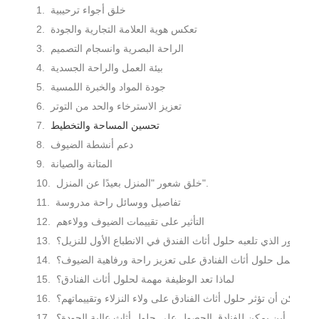
خلق أجواء ترحيبية
تعكس هوية العلامة التجارية والجودة
الراحة البصرية وانسجام التصميم
بيئة العمل والراحة الجسدية
جودة المواد والخبرة اللمسية
تعزيز الاسترخاء والحد من التوتر
تحسين المساحة والتخطيط
دعم أنشطة الضيوف
المتانة والصيانة
خلق شعور "المنزل بعيدًا عن المنزل".
تفاصيل ووسائل راحة مدروسة
التأثير على تقييمات الضيوف وولاءهم
 هو الدور الذي تلعبه حلول أثاث الفندق في الانطباع الأول للنزيل؟
كيف تعمل حلول أثاث الفنادق على تعزيز راحة ورفاهية الضيوف؟
لماذا تعد الوظيفة مهمة لحلول أثاث الفنادق؟
هل يمكن أن تؤثر حلول أثاث الفنادق على ولاء النزلاء وتقييماتهم؟
أين يمكن للفنادق الحصول على حلول أثاث عالية الجودة؟