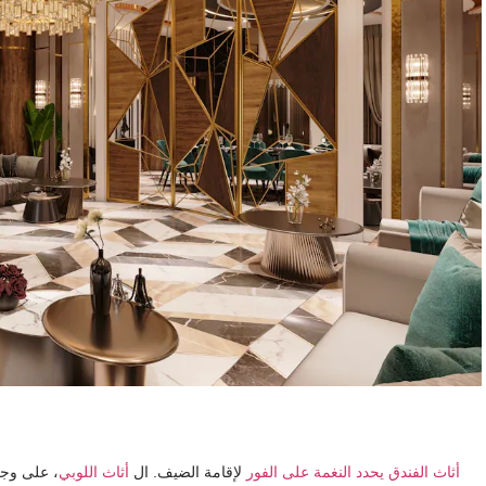
أثاث الفندق يحدد النغمة على الفور
لإقامة الضيف. ال
أثاث اللوبي
، على وجه