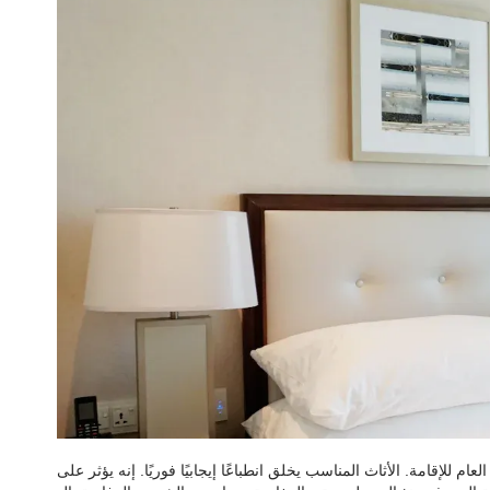
ام للإقامة. الأثاث المناسب يخلق انطباعًا إيجابيًا فوريًا. إنه يؤثر على