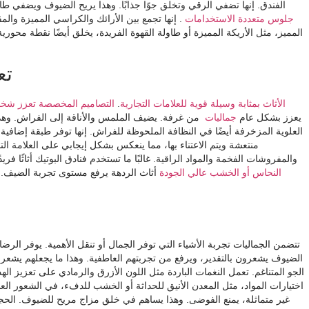
الفندق. إنها تضفي الرقي وتخلق جوًا جذابًا. وهذا يريح الضيوف ويضفي طابعًا
جلوس متعددة الاستخدامات
. إنها تجمع بين الأرائك والكراسي المميزة والم
المميز، مثل الأريكة المميزة أو طاولة القهوة الفريدة، يخلق أيضًا نقطة محور
تع
الأثاث بمثابة وسيلة قوية للعلامات التجارية
.
التصاميم المخصصة تعزز شخص
يعزز بشكل عام
جماليات
من غرفة. يضيف الملمس والأناقة إلى الفراش. وهذا 
العلوية المزخرفة أيضًا في النظافة الملحوظة للفراش. إنها توفر طبقة إضافية 
منتعشة ويتم الاعتناء بها، مما ينعكس بشكل إيجابي على العلامة الت
والمفروشات الفخمة والمواد الراقية. غالبًا ما تستخدم فنادق البوتيك أثاثًا فريدً
النحاس أو الخشب عالي الجودة
أثاث الردهة يرفع مستوى تجربة الضيف.
تتضمن الجماليات تجربة الأشياء التي توفر الجمال أو تنقل الأهمية. يوفر الر
الضيوف يشعرون بالتقدير، ويرفع من تجربتهم العاطفية. وهذا ما يجعلهم يشعرون 
الجو المتناغم. تعمل النغمات الباردة مثل اللون الأزرق والرمادي على تعزيز اله
اختيارات المواد، مثل المعدن الأنيق للحداثة أو الخشب للدفء، في الشعور الع
غير متماثلة، يمنع الفوضى. وهذا يساهم في خلق مزاج مريح للضيوف. الحج