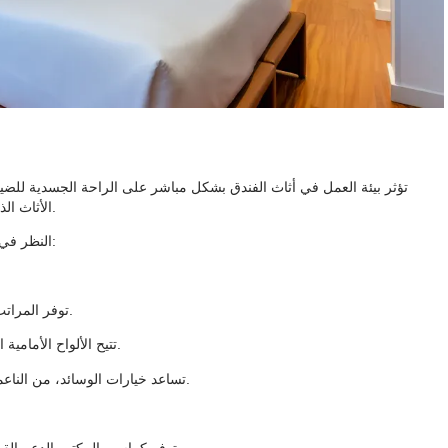
تؤثر بيئة العمل في أثاث الفندق بشكل مباشر على الراحة الجسدية للضيو
الأثاث الذي يدعم أجسادهم بشكل صحيح. وهذا يؤدي إلى إقامة أكثر راحة ومتعة.
التي تعمل على تحسين راحة الضيوف بشكل كبير:
النظر في
توفر المراتب دعمًا متوازنًا. يستيقظ الضيوف وهم يشعرون بالانتعاش.
تتيح الألواح الأمامية القابلة للتعديل للضيوف القراءة أو الاستلقاء بشكل مريح.
تساعد خيارات الوسائد، من الناعمة إلى الصلبة، الضيوف في العثور على ما يناسبهم تمامًا.
توفر كراسي المكتب الدعم القطني. وهذا يشجع على تحسين الوضع أثناء جلسات العمل.