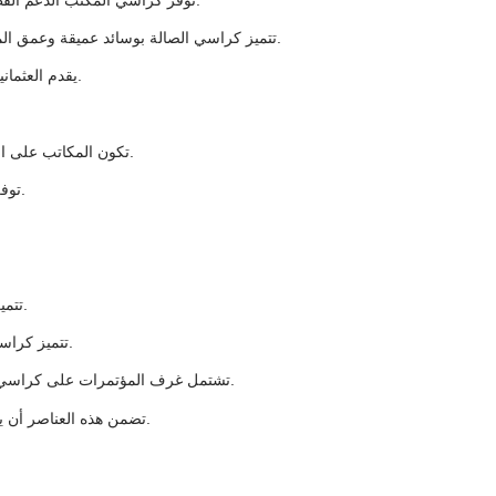
تتميز كراسي الصالة بوسائد عميقة وعمق المقعد المناسب. أنها توفر للضيوف مكانًا مريحًا للاسترخاء.
يقدم العثمانيون دعمًا للساق. يمكن للضيوف التمدد والاسترخاء بأناقة.
تكون المكاتب على الارتفاع الصحيح. وهذا يمنع التوتر ويجعل العمل أكثر متعة.
توفر المصابيح القابلة للتعديل إضاءة جيدة للقراءة أو الكتابة.
تتميز كراسي الصالة في الردهة بوسائد ناعمة وظهور داعمة.
تتميز كراسي منطقة تناول الطعام بظهر مريح لتناول وجبات مريحة.
تشتمل غرف المؤتمرات على كراسي قابلة للتعديل مع دعم مناسب للظهر للجلسات الطويلة.
تضمن هذه العناصر أن يحافظ الضيوف على وضعية جيدة ويشعروا بالراحة طوال فترة إقامتهم.