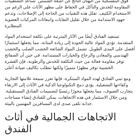
فوق البنفسجية من البهتان الناتج عن أشعة الشمس. تساعد التشطيبات
المقاومة للخدش والتآكل في الحفاظ على مظهر الأثاث على الرغم من
الاستخدام الكثيف. تقلل هذه التقنيات من الحاجة إلى الإصلاحات، وتدعم
جهود الاستدامة من خلال تقليل النفايات وانبعاثات المركبات العضوية
المتطايرة.
تستفيد الفنادق أيضًا من الآثار المترتبة على تكلفة استخدام المواد
المتقدمة. تؤدي المواد عالية الجودة إلى زيادة المتانة، مما يجعلها استثمارًا
أفضل على المدى الطويل. تشمل المواد الشائعة الخشب الصلب والخشب
الهندسي والمعادن والزجاج والخيارات المستدامة. في حين أن الصفائح
توفر مقاومة فعالة من حيث التكلفة للخدش والرطوبة، فإن القشرة
الخشبية توفر مظهرًا متميزًا ولكنها تتطلب تكاليف صيانة أعلى.
ومع تبني الفنادق لهذه المواد المبتكرة، فإنها تعزز سمعة علامتها التجارية
وكفاءتها التشغيلية. يؤدي دمج التكنولوجيا الذكية في الأثاث إلى الارتقاء
بتجارب الضيوف، مما يجعلها محورًا رئيسيًا لتصميمات الفنادق المستقبلية.
ومن خلال الاستثمار في هذه الاتجاهات، يمكن للفنادق إنشاء مساحات
جذابة تلقى صدى لدى المسافرين المهتمين بالبيئة.
الاتجاهات الجمالية في أثاث
الفندق