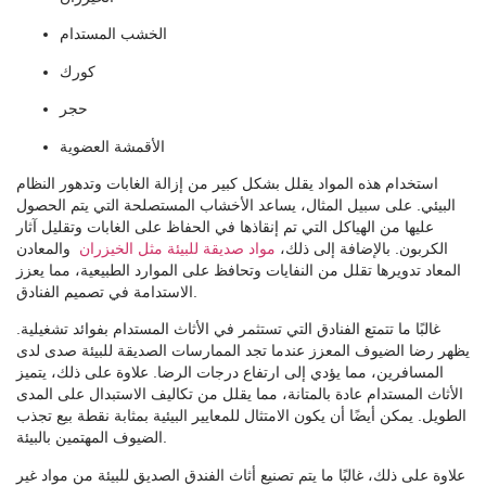
الخشب المستدام
كورك
حجر
الأقمشة العضوية
استخدام هذه المواد يقلل بشكل كبير من إزالة الغابات وتدهور النظام
البيئي. على سبيل المثال، يساعد الأخشاب المستصلحة التي يتم الحصول
عليها من الهياكل التي تم إنقاذها في الحفاظ على الغابات وتقليل آثار
الكربون. بالإضافة إلى ذلك،
مواد صديقة للبيئة مثل الخيزران
والمعادن
المعاد تدويرها تقلل من النفايات وتحافظ على الموارد الطبيعية، مما يعزز
الاستدامة في تصميم الفنادق.
غالبًا ما تتمتع الفنادق التي تستثمر في الأثاث المستدام بفوائد تشغيلية.
يظهر رضا الضيوف المعزز عندما تجد الممارسات الصديقة للبيئة صدى لدى
المسافرين، مما يؤدي إلى ارتفاع درجات الرضا. علاوة على ذلك، يتميز
الأثاث المستدام عادة بالمتانة، مما يقلل من تكاليف الاستبدال على المدى
الطويل. يمكن أيضًا أن يكون الامتثال للمعايير البيئية بمثابة نقطة بيع تجذب
الضيوف المهتمين بالبيئة.
علاوة على ذلك، غالبًا ما يتم تصنيع أثاث الفندق الصديق للبيئة من مواد غير