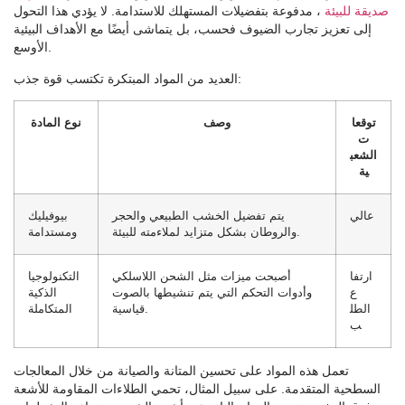
صديقة للبيئة
، مدفوعة بتفضيلات المستهلك للاستدامة. لا يؤدي هذا التحول
إلى تعزيز تجارب الضيوف فحسب، بل يتماشى أيضًا مع الأهداف البيئية
الأوسع.
العديد من المواد المبتكرة تكتسب قوة جذب:
توقعا
وصف
نوع المادة
ت
الشعب
ية
عالي
يتم تفضيل الخشب الطبيعي والحجر
بيوفيليك
والروطان بشكل متزايد لملاءمته للبيئة.
ومستدامة
ارتفا
أصبحت ميزات مثل الشحن اللاسلكي
التكنولوجيا
ع
وأدوات التحكم التي يتم تنشيطها بالصوت
الذكية
الطل
قياسية.
المتكاملة
ب
تعمل هذه المواد على تحسين المتانة والصيانة من خلال المعالجات
السطحية المتقدمة. على سبيل المثال، تحمي الطلاءات المقاومة للأشعة