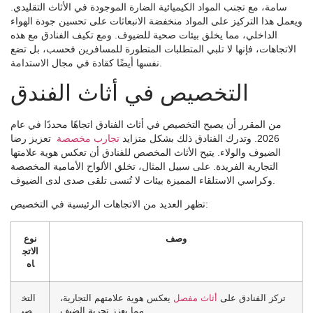
سامة، مع تجنب المواد الكيميائية الضارة الموجودة في الأثاث التقليدي.
ويعمل هذا التركيز على المواد منخفضة الانبعاثات على تحسين جودة الهواء
الداخلي، مما يخلق بيئات صحية للضيوف. ومع تكيف الفنادق مع هذه
الاتجاهات، فإنها لا تلبي المتطلبات المتطورة للمسافرين فحسب، بل تضع
نفسها أيضًا كقادة في مجال الاستدامة.
التخصيص في أثاث الفندق
من المقرر أن يصبح التخصيص في أثاث الفنادق اتجاهًا محددًا في عام
2026. وتدرك الفنادق ذلك بشكل متزايد
تجارب مخصصة
تعزيز رضا
الضيوف والولاء. يتيح الأثاث المخصص للفنادق أن تعكس هوية علامتها
التجارية الفريدة. على سبيل المثال، تخلق الألواح الأمامية المخصصة
وكراسي الاستلقاء المميزة بيئات لا تُنسى تلقى صدى لدى الضيوف.
تظهر العديد من الاتجاهات الرئيسية في التخصيص:
وصف
نوع
الاتج
اه
تركز الفنادق على
أثاث مفصل
يعكس هوية علامتهم التجارية،
التخ
مما يعزز تجربة الضيف.
صي