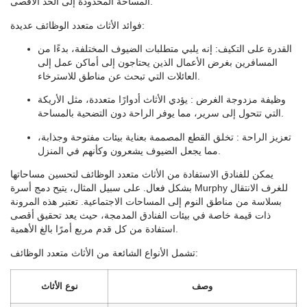
المساحة المحدودة إلى الحد الأقصى.
فوائد الأثاث متعدد الوظائف عديدة:
القدرة على التكيف
: إنه يلبي متطلبات الضيوف المختلفة، بدءًا من
المسافرين بغرض الأعمال الذين يحتاجون إلى أماكن عمل إلى
العائلات التي تبحث عن مناطق للاسترخاء.
وظيفة مزدوجة الغرض
: يؤدي الأثاث أدوارًا متعددة، مثل الأريكة
التي تتحول إلى سرير، مما يوفر الراحة دون التضحية بالمساحة.
تعزيز الراحة
: تخلق القطع المصممة بعناية بيئات مفتوحة وجذابة،
مما يجعل الضيوف يشعرون وكأنهم في المنزل.
يمكن للفنادق الاستفادة من الأثاث متعدد الوظائف لتحسين مساحاتها
بشكل فعال. على سبيل المثال، يتيح دمج أسرة Murphy للغرف الانتقال
بسلاسة من مناطق النوم إلى المساحات الاجتماعية. تعتبر هذه المرونة
ذات قيمة خاصة في بيئات الفنادق المدمجة، حيث يعد تحقيق أقصى
استفادة من كل قدم مربع أمرًا بالغ الأهمية.
تشمل الأنواع الشائعة من الأثاث متعدد الوظائف:
وصف
نوع الأثاث