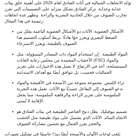
تؤكد الاتجاهات الجمالية في أثاث الفنادق لعام 2026 على أهمية خلق بيئات
جذابة وجذابة. تركز الفنادق بشكل متزايد على التصميمات التي تعزز
تجارب الضيوف من خلال الجاذبية البصرية والراحة. وتظهر عدة اتجاهات
رئيسية في هذا المجال:
الأشكال العضوية
: الأثاث ذو الأشكال العضوية الناعمة يقلل من
الضغط البصري ويعزز جوًا هادئًا. يربط أسلوب التصميم هذا
الضيوف بالطبيعة، ويعزز الاسترخاء.
المواد الطبيعية
: إن استخدام المواد ذات المصادر المسؤولة، مثل
الأخشاب المعتمدة من مجلس رعاية الغابات (FSC) والمواد
المستصلحة، آخذ في الارتفاع. لا تعمل هذه الاختيارات على تعزيز
الجماليات فحسب، بل تتوافق أيضًا مع أهداف الاستدامة.
ثراء اللمس
: مجموعة متنوعة من الأنسجة في الأقمشة والمواد
تدعو الضيوف إلى التفاعل جسديًا مع الأثاث. تعمل هذه التجربة
الملموسة على تعزيز الراحة والرفاهية الملموسة، مما يجعل
الإقامة لا تُنسى.
تصميم بيوفيليك
: يظل دمج العناصر الطبيعية في بيئات الفنادق هو
الاتجاه السائد. الأثاث الذي يشتمل على مواد طبيعية مثل الخشب
والحجر يعزز الجمال مع تحسين مشاركة الضيوف.
تلعب لوحات الألوان والأنسجة أيضًا دورًا حاسمًا في تشكيل تصورات