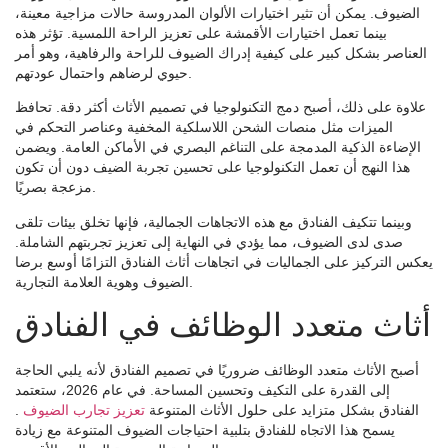
الضيوف. يمكن أن تثير اختيارات الألوان المدروسة حالات مزاجية معينة،
بينما تعمل اختيارات الأقمشة على تعزيز الراحة اللمسية. تؤثر هذه
العناصر بشكل كبير على كيفية إدراك الضيوف للراحة والرفاهية، وهو أمر
حيوي لرضاهم واحتمال عودتهم.
علاوة على ذلك، أصبح دمج التكنولوجيا في تصميم الأثاث أكثر دقة. تحافظ
الميزات مثل منصات الشحن اللاسلكية المخفية وعناصر التحكم في
الإضاءة الذكية المدمجة على التناغم البصري في الأماكن العامة. ويضمن
هذا النهج أن تعمل التكنولوجيا على تحسين تجربة الضيف دون أن تكون
مزعجة بصريًا.
وبينما تتكيف الفنادق مع هذه الاتجاهات الجمالية، فإنها تخلق بيئات تلقى
صدى لدى الضيوف، مما يؤدي في النهاية إلى تعزيز تجربتهم الشاملة.
يعكس التركيز على الجماليات في اتجاهات أثاث الفنادق التزامًا أوسع برضا
الضيوف وهوية العلامة التجارية.
أثاث متعدد الوظائف في الفنادق
أصبح الأثاث متعدد الوظائف ضروريًا في تصميم الفنادق لأنه يلبي الحاجة
إلى القدرة على التكيف وتحسين المساحة. في عام 2026، ستعتمد
الفنادق بشكل متزايد على حلول الأثاث المتنوعة
تعزيز تجارب الضيوف
.
يسمح هذا الاتجاه للفنادق بتلبية احتياجات الضيوف المتنوعة مع زيادة