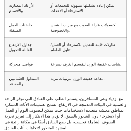
يمكن إعادة تشكيلها بسهولة للتجمعات أو
الأرائك المعيارية
الاسترخاء أو الأحداث.
والأقسام
كبسولات عازلة للصوت مع ميزات الشحن
حاضنات العمل
والخصوصية.
المتنقلة
طاولات قابلة للتعديل للاسترخاء أو العمل/
جداول الارتفاع
تناول الطعام.
القابلة للتحويل
شاشات خفيفة الوزن لتقسيم الغرف بسرعة.
فواصل متحركة
مقاعد خفيفة الوزن لترتيبات مرنة.
المتداول العثمانيين
والمقاعد
مع ازدياد وعي المسافرين، يستمر الطلب على الفنادق التي توفر الراحة
والعملية في البيئات المدمجة في الارتفاع. تسمح تصميمات الأثاث المبتكرة
بمناطق معيشة متعددة الاستخدامات حيث يمكن للضيوف النوم أو العمل
أو الاسترخاء دون الشعور بالضيق. لا يؤدي هذا الابتكار إلى تعزيز تجربة
الضيوف الشاملة فحسب، بل يضع الفنادق أيضًا في مكانة رائدة في
المشهد المتطور لاتجاهات أثاث الفنادق.