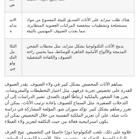
ص
هناك طلب متزايد على الأثاث الصديق للبيئة المصنوع من مواد
الاس
مستصلحة وتشطيبات منخفضة المركبات العضوية المتطايرة،
تدام
مما يجذب الضيوف المهتمين بالبيئة.
ة
يدمج الأثاث التكنولوجيا بشكل متزايد، مثل محطات الشحن
التكا
المدمجة والألواح الأمامية الجاهزة للوسائط، مما يحسن راحة
مل
الضيوف والكفاءة التشغيلية.
التكن
ولو
جي
يساهم الأثاث المخصص بشكل كبير في ولاء الضيوف. يقدر الضيوف
القدرة على تخصيص تجربة غرفهم، مثل اختيار التخطيطات والمفروشات.
يعزز هذا الشعور بالملكية ارتباطًا أقوى بالفندق. تشير الدراسات إلى أن
التدخلات الصغيرة، مثل السماح للضيوف بإعادة ترتيب الأثاث، يمكن أن
تعزز رضاهم بشكل كبير. تؤكد سوزان شو، المؤلفة المشاركة في دراسة
ذات صلة، على أن تعزيز الملكية النفسية من خلال التخصيص يمكن أن
يكون استراتيجية فعالة من حيث التكلفة لتعزيز ولاء العملاء.
علاوة على ذلك، تلعب التكنولوجيا دورًا حاسمًا في التخصيص. تتيح الغرف
الذكية للضيوف التحكم في بيئتهم من خلال الأجهزة اللوحية أو الهواتف