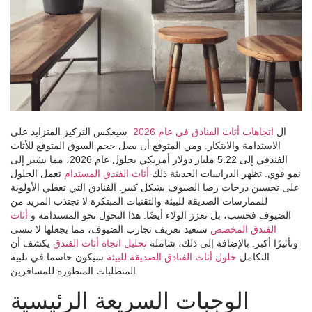
ال
اتجاهات أثاث الفنادق في عام 2026
سيعكس التركيز المتزايد على
الاستدامة والابتكار. ومن المتوقع أن يصل حجم السوق المتوقع للأثاث
الفندقي إلى 5.22 مليار دولار أمريكي بحلول عام 2026، مما يشير إلى
نمو قوي. تظهر الدراسات الحديثة ذلك
أثاث الفندق المستدام
تعمل الحلول
على تحسين درجات رضا الضيوف بشكل كبير. الفنادق التي تعطي الأولوية
للممارسات الصديقة للبيئة والتقنيات المبتكرة لا تجتذب المزيد من
الضيوف فحسب، بل تعزز الولاء أيضًا. هذا التحول نحو المستدامة و
أثاث
الفندق المخصص
ستعيد تعريف تجارب الضيوف، مما يجعلها لا تنسى
وتأثيرًا أكبر. بالإضافة إلى ذلك، شاملة
تحليل اتجاه أثاث الفندق
يكشف أن
التكامل
حلول أثاث الفنادق الصديقة للبيئة
سيكون حاسما في تلبية
المتطلبات المتطورة للمسافرين.
الوجبات السريعة الرئيسية