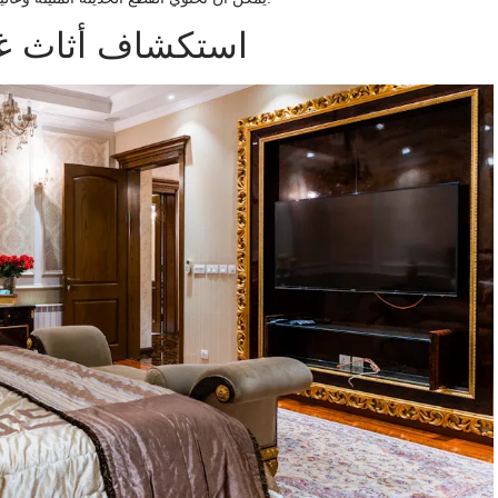
استكشاف أثاث غر