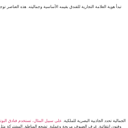
تبدأ هوية العلامة التجارية للفندق بقيمه الأساسية وجماليته. هذه العناصر ت
الجمالية تحدد الجاذبية البصرية للملكية.
على سبيل المثال، تستخدم فنادق البو
وفنون انتقائية. غرف الضيوف مريحة وعملية. تشجع المناطق المشتركة مثل 