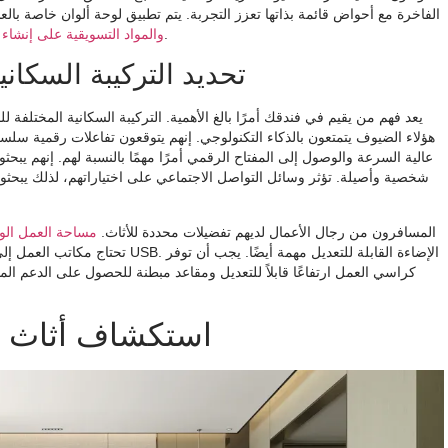
الفاخرة مع أحواض قائمة بذاتها تعزز التجربة. يتم تطبيق لوحة ألوان خاصة بالعل
. الهوية البصرية المصممة جيدًا تحدد التوقعات للضيوف.
والمواد التسويقية على إنشاء
تحديد التركيبة السكا
يعد فهم من يقيم في فندقك أمرًا بالغ الأهمية. التركيبة السكانية المختلفة 
شخصية وأصيلة. تؤثر وسائل التواصل الاجتماعي على اختياراتهم، لذلك يبحثون ع
المسافرون من رجال الأعمال لديهم تفضيلات محددة للأثاث.
مساحة العمل الو
تحتاج مكاتب العمل إلى سطح واسع وم
كراسي العمل ارتفاعًا قابلاً للتعديل ومقاعد مبطنة للحصول على الدعم المن
استكشاف أثاث غ