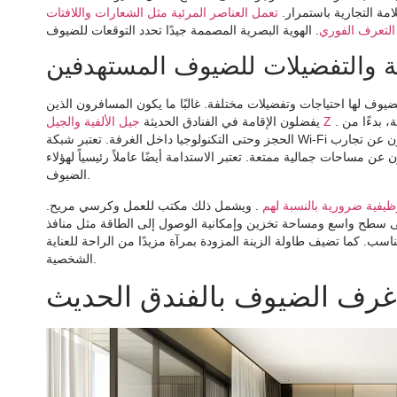
امة التجارية باستمرار.
تعمل العناصر المرئية مثل الشعارات واللافتات
 التعرف الفوري
نية والتفضيلات للضيوف المستهدفين
للضيوف لها احتياجات وتفضيلات مختلفة. غالبًا ما يكون المسافرون الذين
. هؤلاء الضيوف يتمتعون بالذكاء التكنولوجي. إنهم يتوقعون تفاعلات رقمية سلسة، بدءًا من
جيل الألفية والجيل Z
يفضلون الإقامة في الفنادق الحديثة
الحجز وحتى التكنولوجيا داخل الغرفة. تعتبر شبكة Wi-Fi عالية السرعة والوصول إلى المفتاح الرقمي أمرًا مهمًا بالنسبة لهم. إنهم يبحثون عن تجارب
ن مساحات جمالية ممتعة. تعتبر الاستدامة أيضًا عاملاً رئيسياً لهؤلاء
الضيوف.
ظيفية ضرورية بالنسبة لهم
. ويشمل ذلك مكتب للعمل وكرسي مريح.
ساحة تخزين وإمكانية الوصول إلى الطاقة مثل منافذ USB. الإضاءة القابلة للتعديل مهمة أيضًا. يجب أن توفر
اسب. كما تضيف طاولة الزينة المزودة بمرآة مزيدًا من الراحة للعناية
الشخصية.
رف الضيوف بالفندق الحديث