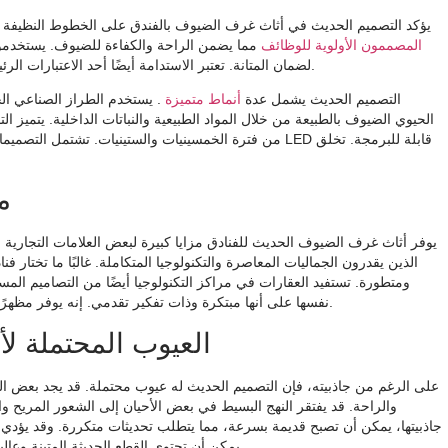
يؤكد التصميم الحديث في أثاث غرف الضيوف بالفندق على الخطوط النظيفة والجم
المصممون الأولوية للوظائف
مما يضمن الراحة والكفاءة للضيوف. يستخدمو
لضمان المتانة. تعتبر الاستدامة أيضًا أحد الاعتبارات الرئيسية، باستخدام مواد صديقة للبيئة مثل الخشب المستصلح أو الخيزران.
التصميم الحديث يشمل عدة
أنماط متميزة
. يستخدم الطراز الصناعي الخ
الحيوي الضيوف بالطبيعة من خلال المواد الطبيعية والنباتات الداخلية. يتمي
من فترة الخمسينيات والستينيات. تشتمل التصميمات عالية الت
هذه الأنماط مظهرً
م
يوفر أثاث غرف الضيوف الحديث للفنادق مزايا كبيرة لبعض العلامات التجارية الف
ومتطورة. تستفيد العقارات في مراكز التكنولوجيا أيضًا من التصاميم الم
نفسها على أنها مبتكرة وذات تفكير تقدمي. إنه يوفر مظهرًا جديدًا ومحدثًا يجذب الضيوف الباحثين عن تجربة نابضة بالحياة وحديثة.
العيوب المحتملة ل
على الرغم من جاذبيته، فإن التصميم الحديث له عيوب محتملة. قد يجد بعض ا
والراحة. قد يفتقر النهج البسيط في بعض الأحيان إلى الشعور المريح وال
جاذبيتها، يمكن أن تصبح قديمة بسرعة، مما يتطلب تحديثات متكررة. وقد يؤدي ذ
مقارنة ببعض الخيارات التقليدية.
يمكن أن تحتوي القطع الحديثة المتينة وعال