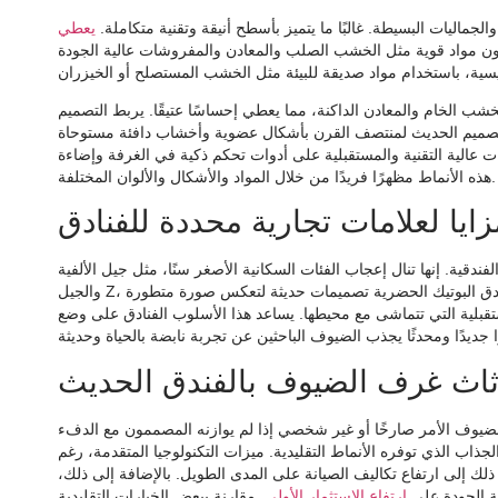
اليات البسيطة. غالبًا ما يتميز بأسطح أنيقة وتقنية متكاملة.
يعطي
ن مواد قوية مثل الخشب الصلب والمعادن والمفروشات عالية الجودة
شب الخام والمعادن الداكنة، مما يعطي إحساسًا عتيقًا. يربط التصميم
ز التصميم الحديث لمنتصف القرن بأشكال عضوية وأخشاب دافئة مستوحاة
قنية والمستقبلية على أدوات تحكم ذكية في الغرفة وإضاءة LED قابلة للبرمجة. تخلق
ا فريدًا من خلال المواد والأشكال والألوان المختلفة.
زايا لعلامات تجارية محددة للفنادق
ندقية. إنها تنال إعجاب الفئات السكانية الأصغر سنًا، مثل جيل الألفية
والجيل Z، الذين يقدرون الجماليات المعاصرة والتكنولوجيا المتكاملة. غالبًا ما تختار فنادق البوتيك الحضرية تصميمات حديثة لتعكس صورة متطورة
ستقبلية التي تتماشى مع محيطها. يساعد هذا الأسلوب الفنادق على وضع
أثاث غرف الضيوف بالفندق الحديث
لضيوف الأمر صارخًا أو غير شخصي إذا لم يوازنه المصممون مع الدفء
جذاب الذي توفره الأنماط التقليدية. ميزات التكنولوجيا المتقدمة، رغم
لك إلى ارتفاع تكاليف الصيانة على المدى الطويل. بالإضافة إلى ذلك،
ية الجودة على
ارتفاع الاستثمار الأولي