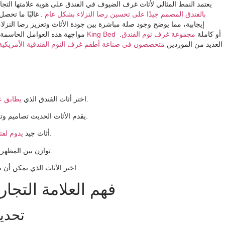
يعتمد النمط المثالي لأثاث غرف الضيوف في الفندق على هوية علامتها التج
بالفندق المصمم جيدًا على تحسين رضا النزلاء بشكل عام
. غالبًا ما تح
إيجابية، مما يوضح وجود صلة مباشرة بين جودة الأثاث وتعزيز رضا النزلاء
أو كاملة
مجموعة غرف نوم الفندق
.
مجموعات أثاث غرفة فندق King Bed
مواجهة هذه العوامل الحاسمة
العديد من الموردين
متخصصون في صناعة أطقم غرف النوم الفندقية الأمريكي
واحتياجات الضيوف. وهذا يحسن سعادة الضيف.
اختر أثاث الفندق الذي
يطابق ع
يقدم الأثاث الحديث تصاميم وتكنولوجيا نظيفة. يوفر الأثاث التقليدي الأناقة والراحة الكلاسيكية.
. كما أنه يجعل التنظيف أسهل للموظفين.
أثاث جيد
يدوم لفت
توازن بين المظهر الجيد والاستخدام العملي. وهذا يضمن راحة الضيوف وسعادتهم.
اختر الأثاث الذي يمكن أن يتغير مع الاتجاهات الجديدة. وهذا يحمي استثمارك في المستقبل.
فهم العلامة التج
تحديد