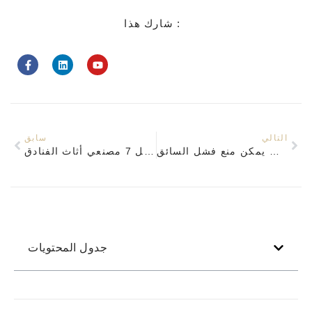
شارك هذا :
التالي
سابق
لماذا تومض إضاءة الفندق أو يتغير لونها وكيف يمكن منع فشل السائق？
أفضل 7 مصنعي أثاث الفنادق OEM في الصين لعام 2026
جدول المحتويات