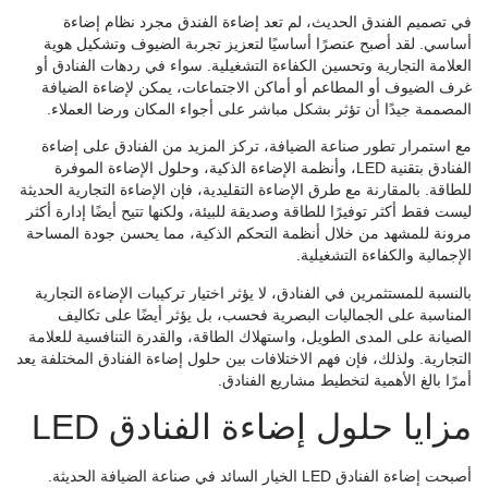
في تصميم الفندق الحديث، لم تعد إضاءة الفندق مجرد نظام إضاءة
أساسي. لقد أصبح عنصرًا أساسيًا لتعزيز تجربة الضيوف وتشكيل هوية
العلامة التجارية وتحسين الكفاءة التشغيلية. سواء في ردهات الفنادق أو
غرف الضيوف أو المطاعم أو أماكن الاجتماعات، يمكن لإضاءة الضيافة
المصممة جيدًا أن تؤثر بشكل مباشر على أجواء المكان ورضا العملاء.
مع استمرار تطور صناعة الضيافة، تركز المزيد من الفنادق على إضاءة
الفنادق بتقنية LED، وأنظمة الإضاءة الذكية، وحلول الإضاءة الموفرة
للطاقة. بالمقارنة مع طرق الإضاءة التقليدية، فإن الإضاءة التجارية الحديثة
ليست فقط أكثر توفيرًا للطاقة وصديقة للبيئة، ولكنها تتيح أيضًا إدارة أكثر
مرونة للمشهد من خلال أنظمة التحكم الذكية، مما يحسن جودة المساحة
الإجمالية والكفاءة التشغيلية.
بالنسبة للمستثمرين في الفنادق، لا يؤثر اختيار تركيبات الإضاءة التجارية
المناسبة على الجماليات البصرية فحسب، بل يؤثر أيضًا على تكاليف
الصيانة على المدى الطويل، واستهلاك الطاقة، والقدرة التنافسية للعلامة
التجارية. ولذلك، فإن فهم الاختلافات بين حلول إضاءة الفنادق المختلفة يعد
أمرًا بالغ الأهمية لتخطيط مشاريع الفنادق.
مزايا حلول إضاءة الفنادق LED
أصبحت إضاءة الفنادق LED الخيار السائد في صناعة الضيافة الحديثة.