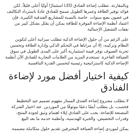
وبالمقارنة، تتطلب إضاءة الفنادق LED استثمارًا أوليًا أعلى قليلاً، لكن
فوائد توفير الطاقة وعمرها الطويل تسمح للفنادق عادةً باسترداد التكاليف
في غضون بضع سنوات. خاصة بالنسبة للمشاريع الفندقية الكبيرة، فإن
اعتماد أنظمة الإضاءة الموفرة للطاقة يمكن أن يقلل بشكل كبير من
نفقات التشغيل الإجمالية.
على الرغم من أن حلول الإضاءة الذكية تتطلب ميزانية أعلى لتكوين
النظام وتركيبه، إلا أن مزاياها في التحكم الذكي وإدارة الطاقة وتحسين
تجربة الضيوف توفر قيمة استثمارية أكبر على المدى الطويل في سوق
الضيافة الفاخرة. تستخدم المزيد من العلامات التجارية للفنادق الآن أنظمة
الإضاءة الذكية كاستراتيجية رئيسية لتحسين القدرة التنافسية.
كيفية اختيار أفضل مورد لإضاءة
الفنادق
لا يتطلب مشروع إضاءة الفندق الممتاز مفهوم تصميم جيد التخطيط
فحسب، بل يتطلب أيضًا دعمًا موثوقًا من الموردين. عند اختيار الشركة
المصنعة للإضاءة، يجب على الفنادق إيلاء اهتمام وثيق لجودة المنتج،
وقدرات التخصيص، والخبرة الهندسية، وأنظمة خدمة ما بعد البيع.
يمكن لموردي إضاءة الضيافة المحترفين تقديم حلول متكاملة مصممة