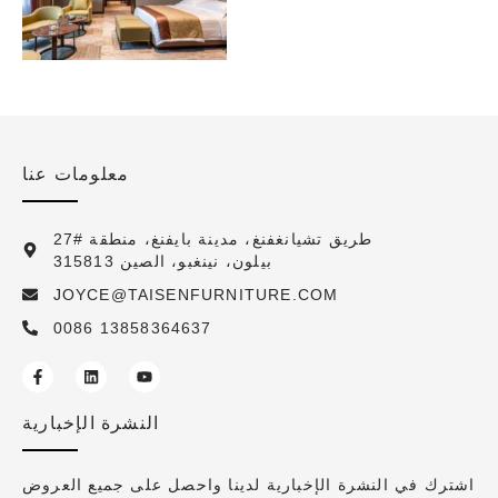
معلومات عنا
27# طريق تشيانغفنغ، مدينة بايفنغ، منطقة
بيلون، نينغبو، الصين 315813
JOYCE@TAISENFURNITURE.COM
0086 13858364637
النشرة الإخبارية
اشترك في النشرة الإخبارية لدينا واحصل على جميع العروض