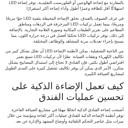
بالمقارنة مع إضاءة الهالوجين أو الفلورسنت التقليدية، توفر إضاءة LED
استهلاكًا أقل للطاقة وعمرًا أطول وأداء إضاءة أكثر استقرارًا.
في غرف الضيوف بالفندق، تخلق الإضاءة المحيطة بتقنية LED جوًا مريحًا
ومريحًا، بينما تعمل تركيبات LED المزخرفة في الردهات ومناطق
المطاعم على تعزيز الطبقات المكانية وصورة العلامة التجارية. بالإضافة
إلى ذلك، توفر تركيبات LED تحكمًا أفضل في درجة حرارة اللون، مما
يسمح بإجراء تعديلات مرنة للمشاهد والوظائف المختلفة.
من الناحية التشغيلية، يمكن لأنظمة الإضاءة LED أن تقلل بشكل كبير من
تكاليف الكهرباء ونفقات الصيانة. نظرًا لأن تركيبات LED تتمتع بعمر
افتراضي أطول بكثير، فإن الفنادق لا تحتاج إلى استبدال المصابيح بشكل
متكرر، الأمر الذي يمكن أن يوفر تكاليف تشغيل كبيرة على المدى الطويل
لمشاريع الضيافة الكبيرة.
كيف تعمل الإضاءة الذكية على
تحسين عمليات الفندق
أصبحت إضاءة الفنادق الذكية اتجاهًا مهمًا في مشاريع الضيافة الفاخرة.
توفر أنظمة الإضاءة الذكية للفنادق عمليات أكثر كفاءة ومؤتمتة من خلال
ميزات مثل عناصر التحكم التلقائية وأوضاع المشهد والإدارة عن بعد.