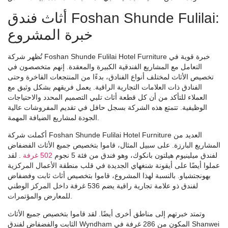
أثاث فندق Foshan Shunde Fulilai:
خبرة المشروع
تُظهر شركة Foshan Shunde Fulilai Hotel Furniture خبرة قوية في
التعامل مع المشاريع الفندقية الكبيرة والمعقدة. إنهم متخصصون في
تخصيص الأثاث لمختلف أنواع الفنادق، بدءًا من المنتجعات الفاخرة وحتى
الفنادق ذات العلامات التجارية الراقية. يعمل فريقهم بشكل وثيق مع
العملاء للتأكد من أن كل قطعة أثاث تلبي التصميم المحدد والاحتياجات
الوظيفية. تتمتع هذه الشركة بسجل حافل في تقديم المفروشات عالية
الجودة لمشاريع الضيافة المهمة.
أكملت شركة Foshan Shunde Fulilai Hotel Furniture العديد من
المشاريع البارزة. على سبيل المثال، قاموا بتخصيص جميع الأثاث الفضفاض
لفندق ميلينيوم هيلتون بانكوك، وهو فندق من فئة 5 نجوم
502 غرفة
. لقد
عملوا أيضًا على أيقونة شنغهاي الجديدة في قلب منطقة الأعمال المركزية
بهونجتشياو. بالنسبة لهذا المشروع، قاموا بتخصيص أثاث ثابت وفضفاض
لفندق ذو علامة تجارية راقية يضم 536 غرفة داخل المركز الوطني
للمعارض والمؤتمرات.
وتمتد خبرتهم إلى مناطق أخرى أيضًا. لقد قاموا بتخصيص جميع الأثاث
الثابت والفضفاض لفندق Wyndham المكون من 286 غرفة في Shanwei