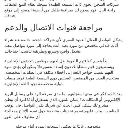
شركات الشحن الجوي ذات السمعة الطيبة؟ يمنحك نظام التتبع الشفاف
راحة البال. فهو يسمح لك بمراقبة طلبك من أرضية المصنع إلى موقع
فندقك.
مراجعة قنوات الاتصال والدعم
يشكل التواصل الفعال العمود الفقري لأي شراكة ناجحة، خاصة عند شراء
أثاث فندقي مخصص من مورد بعيد. أنت بحاجة إلى مورد يتواصل معك
بشكل واضح وسريع وبطريقة تناسب احتياجاتك.
ابدأ بتقييم كفاءتهم اللغوية. هل لديهم موظفين يتحدثون الإنجليزية
ويستطيعون فهم متطلباتك دون إساءة تفسيرها؟ يمكن أن يؤدي سوء
الفهم بسبب حواجز اللغة إلى أخطاء مكلفة في الطلبات المخصصة.
يستخدم العديد من المصنعين الصينيين ذوي السمعة الطيبة فرق مبيعات
دولية متخصصة تجيد اللغة الإنجليزية.
بعد ذلك، فكر في مدى استجابتهم. ما مدى سرعة الرد على رسائل البريد
الإلكتروني أو المكالمات؟ يمكن للمورد الذي يستغرق أيامًا للرد أن يبطئ
مشروعك بشكل كبير. ابحث عن شريك يقدر التواصل في الوقت
المناسب. يجب عليهم تقديم تحديثات منتظمة حول تقدم الإنتاج ومعالجة
أي مخاوف على الفور.
ملحوظة
: غالبًا ما تعكس استجابة المورد أثناء مرحلة