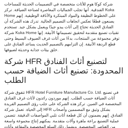
شركة كوكا هوم للأثاث متخصصة في التصميمات الحديثة للمساحات
الفندقية. أنها تجلب الجماليات المعاصرة لصناعة الضيافة. تركز Kuka
Home على الخطوط النظيفة والمواد المبتكرة والأناقة الوظيفية. إنهم
يصنعون قطعًا تعكس اتجاهات التصميم الحالية. تدرك هذه الشركة أن
الفنادق الحديثة تحتاج إلى أثاث يبدو جيدًا ويعمل بشكل جيد. تستخدم
شركة Kuka Home تقنيات تصنيع متقدمة لتحقيق تصميماتها الأنيقة. إنها
توفر مجموعة من المنتجات، بدءًا من أثاث غرف الضيوف البسيط وحتى
قطع الردهة الأنيقة. إن التزامهم بالتصميم الحديث يساعد الفنادق على
خلق بيئات جذابة وحديثة لضيوفها.
شركة HFR لتصنيع أثاث الفنادق
المحدودة: تصنيع أثاث الضيافة حسب
الطلب
تتفوق شركة HFR Hotel Furniture Manufacture Co. Ltd. في تصنيع
أثاث الضيافة حسب الطلب. إنهم موردون رائدون لأثاث غرف الفنادق
المخصصة في الصين. تركز هذه الشركة على جلب رؤى التصميم الفريدة
إلى الحياة. تعمل شركة HFR بشكل وثيق مع المصممين وأصحاب
الفنادق. إنهم يضمنون أن كل قطعة أثاث تلبي المواصفات الدقيقة. تتضمن
عملية التصنيع براعة ماهرة وآلات متقدمة. يمكنهم إنتاج مجموعة واسعة
من العناصر المخصصة. ويشمل ذلك السلع المخصصة والمقاعد وأثاث