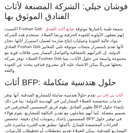
فوشان جيلي: الشركة المصنعة لأثاث
الفنادق الموثوق بها
اكتسبت Foshan Geli سمعة طيبة باعتبارها موثوقة
صانع أثاث الفندق
.
إنهم يعطون الأولوية للجودة الحرفية ورضا العملاء. تستخدم هذه الشركة
مواد عالية الجودة وعمليات إنتاج صارمة لضمان استمرار أثاثها. تختار
الفنادق Foshan Geli لأنها تقدم باستمرار منتجات موثوقة تلبي المعايير
الدولية. إن التزامهم بالشفافية والتواصل الممتاز يبني علاقات قوية مع
العملاء. توفر شركة Foshan Geli مجموعة واسعة من حلول الأثاث، مما
يجعلها شريكًا يمكن الاعتماد عليه لأي مشروع فندقي يبحث عن الجودة
والثقة.
أثاث BFP: حلول هندسية متكاملة
أثاث بي إف بي
تقدم حلولاً هندسية شاملة للمشاريع الفندقية. أنها توفر
خدمات متخصصة للعملاء المشاركين في الهندسة الدولية، بما في ذلك
تطوير الفنادق. يقوم فريق المصممين المحترفين في BFP بإنشاء حلول
تصميم مفصلة. كما أنهم يتعاملون مع تقدير التكلفة للمشاريع. يقوم هؤلاء
المصممون بإعداد رسومات إنتاج دقيقة. تتخصص BFP في توفير حلول
الخزانات المخصصة للمنازل بأكملها. تنطبق هذه الخبرة مباشرة على
المشاريع الفندقية. يمكن للعملاء تقديم مخططات أو تخطيطات للأرضيات.