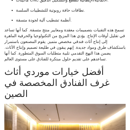
ماكينات CNC الألمانية/الإيطالية للقطع والتشكيل الدقيق.
نطاقات حافة روبوتية للتشطيبات السلسة.
أنظمة تشطيب آلية لجودة متسقة.
تسمح هذه التقنيات بتصميمات معقدة ومعايير منتج متسقة. كما أنها تساعد
في تقليل أوقات الإنتاج. يؤدي هذا المزيج من التكنولوجيا والحرفية الماهرة
إلى إنتاج أثاث فندقي مخصص متميز. يقوم المصنعون باستمرار
باستكشاف طرق ومواد جديدة. إنهم يبقون في طليعة تصميم وإنتاج الأثاث.
يضمن هذا النهج التقدمي تلبية متطلبات السوق المتطورة. كما أنها
تساعدهم على تقديم حلول مبتكرة للفنادق على مستوى العالم.
أفضل خيارات موردي أثاث
غرف الفنادق المخصصة في
الصين