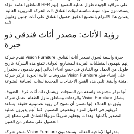
المناطق العامة. تؤكد HFR على مراقبة الجودة طوال عملية التصنيع. إنهم
يستخدمون مواد متينة مناسبة لبيئات الفنادق ذات الحركة المرورية العالية.
يضمن هذا الالتزام بالتصنيع الدقيق حصول الفنادق على أثاث جميل وطويل
الأمد.
رؤية الأثاث: مصدر أثاث فندقي ذو
خبرة
تقدم شركة Vision Furniture خبرة واسعة لسوق تصدير أثاث الفنادق.
إنهم يفهمون المتطلبات الفريدة للمشاريع الدولية. تتمتع هذه الشركة بتاريخ
طويل من العمل مع الفنادق في جميع أنحاء العالم. إنهم يقدمون باستمرار
مفروشات عالية الجودة. تركز شركة Vision Furniture على إنشاء قطع
متينة وأنيقة. تلبي هذه القطع الاحتياجات المحددة لبيئات الضيافة المتنوعة.
أنها توفر مجموعة واسعة من المنتجات. ويشمل ذلك أثاث غرف الضيوف
والردهات ومناطق تناول الطعام. تعمل شركة Vision Furniture بشكل
وثيق مع العملاء. إنها تضمن أن تصبح كل رؤية تصميمية حقيقة. يساعد
فريقهم في اختيار المواد وتخصيص التصميم. كما أنهم يديرون عملية
التصدير بأكملها. وهذا ما يجعلهم شريكًا موثوقًا للفنادق التي تتطلع إلى
الحصول على مصادر من الصين.
تفتخر شركة Vision Furniture بقدراتها الإنتاجية الفعالة. يستخدمون