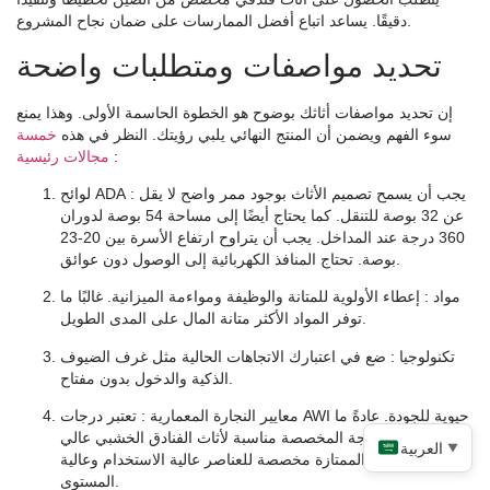
دقيقًا. يساعد اتباع أفضل الممارسات على ضمان نجاح المشروع.
تحديد مواصفات ومتطلبات واضحة
إن تحديد مواصفات أثاثك بوضوح هو الخطوة الحاسمة الأولى. وهذا يمنع
سوء الفهم ويضمن أن المنتج النهائي يلبي رؤيتك. النظر في هذه
خمسة
:
مجالات رئيسية
: يجب أن يسمح تصميم الأثاث بوجود ممر واضح لا يقل
لوائح ADA
عن 32 بوصة للتنقل. كما يحتاج أيضًا إلى مساحة 54 بوصة لدوران
360 درجة عند المداخل. يجب أن يتراوح ارتفاع الأسرة بين 20-23
بوصة. تحتاج المنافذ الكهربائية إلى الوصول دون عوائق.
مواد
: إعطاء الأولوية للمتانة والوظيفة ومواءمة الميزانية. غالبًا ما
توفر المواد الأكثر متانة المال على المدى الطويل.
تكنولوجيا
: ضع في اعتبارك الاتجاهات الحالية مثل غرف الضيوف
الذكية والدخول بدون مفتاح.
معايير النجارة المعمارية
: تعتبر درجات AWI حيوية للجودة. عادةً ما
تكون الدرجة المخصصة مناسبة لأثاث الفنادق الخشبي عالي
العربية
▼
الجودة. الدرجة الممتازة مخصصة للعناصر عالية الاستخدام وعالية
المستوى.