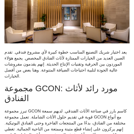
يعد اختيار شريك التصنيع المناسب خطوة كبيرة لأي مشروع فندقي. تقدم
الصين العديد من الخيارات الممتازة لأثاث الفنادق المخصص. يجمع هؤلاء
الموردون بين الحرفية وتقنيات الإنتاج الحديثة. إنهم يقدمون مفروشات
عالية الجودة لتلبية احتياجات الضيافة المتنوعة. وهنا بعض من أفضل
الخيارات.
مجموعة GCON: مورد رائد لأثاث
الفنادق
تبرز مجموعة GCON كاسم بارز في صناعة الأثاث الفندقي. لديهم سمعة
قوية في تقديم حلول الأثاث الشاملة. تعمل مجموعة GCON مع أنواع
مختلفة من الفنادق، بدءًا من المنتجعات الفاخرة وحتى الفنادق البوتيكية.
إنهم يركزون على إنشاء قطع متينة وممتعة من الناحية الجمالية. تغطي