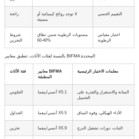
التقييم الحسي
لا توجد روائح كيميائية أو
رائحة
مسيئة
اختبار مقياس
مستويات الرطوبة ضمن نطاق
شروط
الرطوبة
40-60%
التخزين
بالنسبة لفئات الأثاث، تنطبق معايير BIFMA المحددة:
معلمات الاختبار الرئيسية
معايير BIFMA
فئة الأثاث
المطبقة
المتانة والاستقرار والقدرة على
أنسي/بيفما X5.1
الجلوس
التحميل
الأداء الهيكلي، وقوة الساق
أنسي/بيفما X5.5
الجداول
الثبات، دورات تشغيل الدرج
أنسي/بيفما X5.9
تخزين