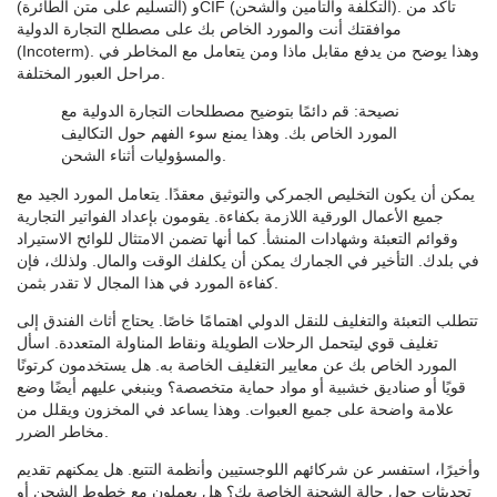
(التسليم على متن الطائرة) وCIF (التكلفة والتأمين والشحن). تأكد من
موافقتك أنت والمورد الخاص بك على مصطلح التجارة الدولية
(Incoterm). وهذا يوضح من يدفع مقابل ماذا ومن يتعامل مع المخاطر في
مراحل العبور المختلفة.
نصيحة
: قم دائمًا بتوضيح مصطلحات التجارة الدولية مع
المورد الخاص بك. وهذا يمنع سوء الفهم حول التكاليف
والمسؤوليات أثناء الشحن.
يمكن أن يكون التخليص الجمركي والتوثيق معقدًا. يتعامل المورد الجيد مع
جميع الأعمال الورقية اللازمة بكفاءة. يقومون بإعداد الفواتير التجارية
وقوائم التعبئة وشهادات المنشأ. كما أنها تضمن الامتثال للوائح الاستيراد
في بلدك. التأخير في الجمارك يمكن أن يكلفك الوقت والمال. ولذلك، فإن
كفاءة المورد في هذا المجال لا تقدر بثمن.
تتطلب التعبئة والتغليف للنقل الدولي اهتمامًا خاصًا. يحتاج أثاث الفندق إلى
تغليف قوي ليتحمل الرحلات الطويلة ونقاط المناولة المتعددة. اسأل
المورد الخاص بك عن معايير التغليف الخاصة به. هل يستخدمون كرتونًا
قويًا أو صناديق خشبية أو مواد حماية متخصصة؟ وينبغي عليهم أيضًا وضع
علامة واضحة على جميع العبوات. وهذا يساعد في المخزون ويقلل من
مخاطر الضرر.
وأخيرًا، استفسر عن شركائهم اللوجستيين وأنظمة التتبع. هل يمكنهم تقديم
تحديثات حول حالة الشحنة الخاصة بك؟ هل يعملون مع خطوط الشحن أو