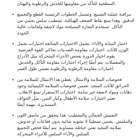
السطحية للتأكد من مقاومتها للخدش والرطوبة والبهتان.
مراقبة عملية التصنيع
: وتشمل الخطوات الرئيسية القطع والتجميع
الدقيق. وهذا يمنع نقاط الضعف الهيكلية. تشطيب سلس يحمي من
التآكل. تستخدم النجارة المسلحة مواد لاصقة ولحامات عالية
الجودة.
اختبار المتانة والأداء
: تشمل الاختبارات الشائعة اختبارات تحمل
الوزن للأثاث. اختبارات مقاومة الصدمات تحاكي القوة العرضية.
يقوم اختبار الدورة بفحص الأجزاء المتحركة مثل الأدراج
والمفصلات. يتم أيضًا إجراء اختبارات مقاومة التآكل والخدش.
اختبارات مقاومة الرطوبة والرطوبة تضمن طول العمر.
فحوصات السلامة والامتثال
: يغطي هذا الامتثال للسلامة من
الحرائق للأثاث المنجد. تضمن فحوصات السلامة الكيميائية وجود
دهانات ومواد لاصقة غير سامة. اختبارات الاستقرار تمنع الانقلاب.
تعتبر اعتبارات سلامة الأطفال وكبار السن، مثل الحواف
المستديرة، مهمة أيضًا.
التفتيش الجمالي والتشطيب
: هذا يتحقق من تناسق اللون
والملمس. يضمن تشطيبًا لا تشوبه شائبة بدون فقاعات أو خدوش.
سلامة التنجيد تعني خياطة متساوية. يتم أيضًا فحص التجميع
السلس والأداء السلس للأجزاء المتحركة.