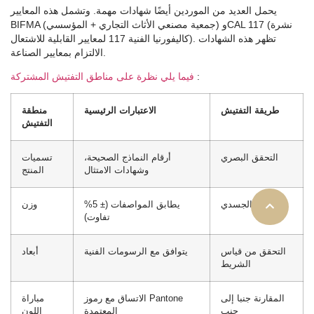
يحمل العديد من الموردين أيضًا شهادات مهمة. وتشمل هذه المعايير
BIFMA (جمعية مصنعي الأثاث التجاري + المؤسسي) وCAL 117 (نشرة
كاليفورنيا الفنية 117 لمعايير القابلية للاشتعال). تظهر هذه الشهادات
الالتزام بمعايير الصناعة.
:
فيما يلي نظرة على مناطق التفتيش المشتركة
طريقة التفتيش
الاعتبارات الرئيسية
منطقة
التفتيش
التحقق البصري
أرقام النماذج الصحيحة،
تسميات
وشهادات الامتثال
المنتج
القياس الجسدي
يطابق المواصفات (± 5%
وزن
تفاوت)
التحقق من قياس
يتوافق مع الرسومات الفنية
أبعاد
الشريط
المقارنة جنبا إلى
الاتساق مع رموز Pantone
مباراة
جنب
المعتمدة
اللون