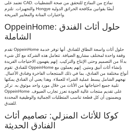
تعتمد على CAD. نماذج من النماذج للتحقق من صحة التشطيبات
والتجهيزات. تلتزم Hongye أيضًا بقوانين مكافحة الحرائق الدولية
واختبارات المتانة والمعايير المريحة.
OppeinHome: حلول أثاث الفندق
الشاملة
تقدم OppeinHome حلول أثاث واسعة النطاق للفنادق. أنها توفر خدمة
وقفة واحدة لمختلف مشاريع الضيافة. تتعامل هذه الشركة مع كل شيء
بدءًا من التصميم وحتى الإنتاج والتركيب. إنهم يفهمون الاحتياجات الفريدة
للفنادق. تقوم OppeinHome بإنشاء أثاث أنيق ومتين. إنهم يعملون مع
أنواع مختلفة من الفنادق، بما في ذلك المنتجعات الفاخرة وفنادق الأعمال.
نهجهم الشامل يبسط عملية الشراء للعملاء. وهذا يعني أن الفنادق يمكنها
تلبية جميع احتياجاتها من الأثاث من خلال مورد واحد موثوق به. تركز
OppeinHome على تقديم منتجات عالية الجودة تعزز تجارب الضيوف.
ويضمنون أن كل قطعة تناسب المتطلبات الجمالية والوظيفية المحددة
للفندق.
كوكا للأثاث المنزلي: تصاميم أثاث
الفنادق الحديثة