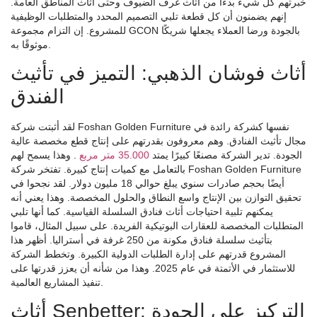
خبرتهم كل شيء بدءًا من أثاث غرف الضيوف وحتى أثاث المناطق العامة.
إنهم يضمنون أن كل قطعة تلبي التصميم المحدد والمتطلبات الوظيفية
للمشروع. إن التزام مجموعة GCON بالجودة ورضا العملاء يجعلها شريكًا
موثوقًا به.
أثاث فوشان الذهبي: التميز في تأثيث
الفندق
لقد أثبتت شركة Foshan Golden Furniture نفسها كشركة رائدة في
مجال تأثيث الفنادق. وهم معروفون بقدرتهم على إنتاج قطع مخصصة عالية
الجودة. تدير الشركة مصنعًا كبيرًا يمتد
35.000 متر مربع
. وهذا يسمح لهم
بالتعامل مع كميات إنتاج كبيرة. تفتخر شركة Foshan Golden Furniture
أيضًا بحجم صادرات سنوي يبلغ حوالي 18 مليون دولار. لقد نجحوا في
تحقيق التوازن بين الإنتاج واسع النطاق والحلول المخصصة. وهذا يعني أنه
يمكنهم تلبية احتياجات أثاث فنادق السلسلة القياسية. كما أنها تلبي
المتطلبات المخصصة للعقارات البوتيكية الفريدة. على سبيل المثال، قاموا
بتأثيث سلسلة فنادق مكونة من 250 غرفة في أستراليا. أظهر هذا
المشروع قدرتهم على إدارة الطلبات الدولية الكبيرة. وتخطط الشركة
للاستثمار في الأتمتة في عام 2025. وهذا من شأنه أن يعزز قدرتها على
تنفيذ المشاريع العالمية.
أثاث Senbetter: التركيز على الجودة