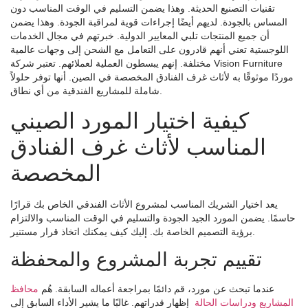
تقنيات التصنيع الحديثة. وهذا يضمن التسليم في الوقت المناسب دون
المساس بالجودة. لديهم أيضًا إجراءات قوية لمراقبة الجودة. وهذا يضمن
أن جميع المنتجات تلبي المعايير الدولية. خبرتهم في مجال الخدمات
اللوجستية تعني أنهم قادرون على التعامل مع الشحن إلى وجهات عالمية
مختلفة. إنهم يبسطون العملية لعملائهم. تعتبر شركة Vision Furniture
موردًا موثوقًا به لأثاث غرف الفنادق المخصصة في الصين. أنها توفر حلولاً
شاملة للمشاريع الفندقية من أي نطاق.
كيفية اختيار المورد الصيني
المناسب لأثاث غرف الفنادق
المخصصة
يعد اختيار الشريك المناسب لمشروع الأثاث الفندقي الخاص بك قرارًا
حاسمًا. يضمن المورد الجيد الجودة والتسليم في الوقت المناسب والالتزام
برؤية التصميم الخاصة بك. إليك كيف يمكنك اتخاذ قرار مستنير.
تقييم تجربة المشروع والمحفظة
عندما تبحث عن مورد، قم دائمًا بمراجعة أعماله السابقة. هُم
محافظ
المشاريع ودراسات الحالة
إظهار قدراتهم. غالبًا ما يشير الأداء السابق إلى