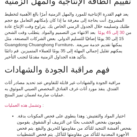
تقييم الطاقة الإنتاجية والمهل الزمنية
يعد فهم القدرة الإنتاجية للمورد والمهل الزمنية أمرًا بالغ الأهمية لتخطيط
المشروع. أنت بحاجة إلى معرفة ما إذا كان بإمكانهم التعامل مع حجم
طلبك وتسليمه خلال الجدول الزمني الخاص بك. يتراوح وقت الإنتاج عادة
من
30 إلى 45 يومًا
بعد الانتهاء من التصميم والمواد. يتطلب وقت الشحن
15 إلى 30 يومًا إضافيًا للتسليم الدولي. بعض الشركات المصنعة، مثل
Guangdong Chuanghong Furniture، يمكنها تقديم خدمة سريعة.
يمكنهم تقليل إجمالي المهلة إلى 35 يومًا للعملاء المتميزين. قم دائمًا
بتأكيد هذه الجداول الزمنية مقدمًا لتجنب التأخير.
فهم مراقبة الجودة والشهادات
مراقبة الجودة والشهادات غير قابلة للتفاوض عند تحديد مصادر أثاث
الفندق. ينفذ مورد أثاث غرف الفنادق المخصص الصيني الموثوق به
عمليات صارمة لضمان تميز المنتج.
:
وتشمل هذه العمليات
اختيار المواد والتفتيش
: وهذا ينطوي على فحص المكونات بدقة.
يقومون بفحص الخشب بحثًا عن التزييف أو الشقوق. يقومون
بفحص أقمشة التنجيد للتأكد من مقاومتها للحريق والبقع. يتم فحص
الأجهزة المعدنية للتأكد من مقاومتها للتآكل. يتم فحص التشطيبات