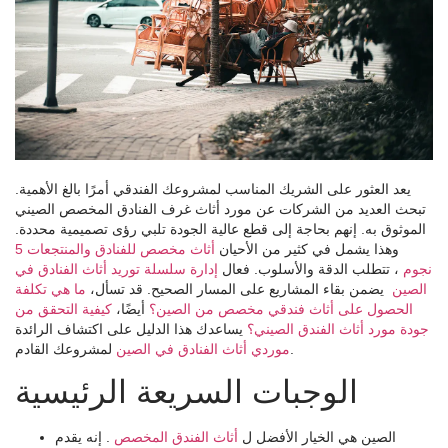
يعد العثور على الشريك المناسب لمشروعك الفندقي أمرًا بالغ الأهمية.
تبحث العديد من الشركات عن مورد أثاث غرف الفنادق المخصص الصيني
الموثوق به. إنهم بحاجة إلى قطع عالية الجودة تلبي رؤى تصميمية محددة.
وهذا يشمل في كثير من الأحيان
أثاث مخصص للفنادق والمنتجعات 5
نجوم
، تتطلب الدقة والأسلوب. فعال
إدارة سلسلة توريد أثاث الفنادق في
الصين
يضمن بقاء المشاريع على المسار الصحيح. قد تسأل،
ما هي تكلفة
الحصول على أثاث فندقي مخصص من الصين؟
أيضًا،
كيفية التحقق من
جودة مورد أثاث الفندق الصيني؟
يساعدك هذا الدليل على اكتشاف الرائدة
لمشروعك القادم.
موردي أثاث الفنادق في الصين
الوجبات السريعة الرئيسية
الصين هي الخيار الأفضل ل
أثاث الفندق المخصص
. إنه يقدم