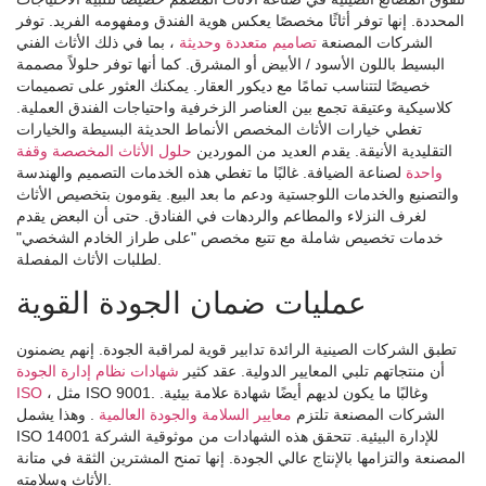
المحددة. إنها توفر أثاثًا مخصصًا يعكس هوية الفندق ومفهومه الفريد. توفر
الشركات المصنعة
تصاميم متعددة وحديثة
، بما في ذلك الأثاث الفني
البسيط باللون الأسود / الأبيض أو المشرق. كما أنها توفر حلولاً مصممة
خصيصًا لتتناسب تمامًا مع ديكور العقار. يمكنك العثور على تصميمات
كلاسيكية وعتيقة تجمع بين العناصر الزخرفية واحتياجات الفندق العملية.
تغطي خيارات الأثاث المخصص الأنماط الحديثة البسيطة والخيارات
التقليدية الأنيقة. يقدم العديد من الموردين
حلول الأثاث المخصصة وقفة
واحدة
لصناعة الضيافة. غالبًا ما تغطي هذه الخدمات التصميم والهندسة
والتصنيع والخدمات اللوجستية ودعم ما بعد البيع. يقومون بتخصيص الأثاث
لغرف النزلاء والمطاعم والردهات في الفنادق. حتى أن البعض يقدم
خدمات تخصيص شاملة مع تتبع مخصص "على طراز الخادم الشخصي"
لطلبات الأثاث المفصلة.
عمليات ضمان الجودة القوية
تطبق الشركات الصينية الرائدة تدابير قوية لمراقبة الجودة. إنهم يضمنون
أن منتجاتهم تلبي المعايير الدولية. عقد كثير
شهادات نظام إدارة الجودة
، مثل ISO 9001. وغالبًا ما يكون لديهم أيضًا شهادة علامة بيئية.
ISO
الشركات المصنعة تلتزم
معايير السلامة والجودة العالمية
. وهذا يشمل
ISO 14001 للإدارة البيئية. تتحقق هذه الشهادات من موثوقية الشركة
المصنعة والتزامها بالإنتاج عالي الجودة. إنها تمنح المشترين الثقة في متانة
الأثاث وسلامته.