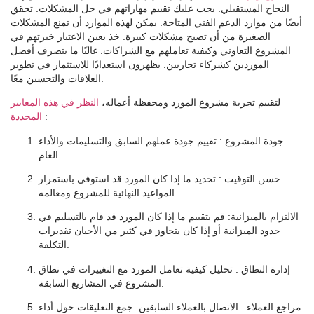
النجاح المستقبلي. يجب عليك تقييم مهاراتهم في حل المشكلات. تحقق
أيضًا من موارد الدعم الفني المتاحة. يمكن لهذه الموارد أن تمنع المشكلات
الصغيرة من أن تصبح مشكلات كبيرة. خذ بعين الاعتبار خبرتهم في
المشروع التعاوني وكيفية تعاملهم مع الشراكات. غالبًا ما يتصرف أفضل
الموردين كشركاء تجاريين. يظهرون استعدادًا للاستثمار في تطوير
العلاقات والتحسين معًا.
لتقييم تجربة مشروع المورد ومحفظة أعماله،
النظر في هذه المعايير
:
المحددة
جودة المشروع
: تقييم جودة عملهم السابق والتسليمات والأداء
العام.
حسن التوقيت
: تحديد ما إذا كان المورد قد استوفى باستمرار
المواعيد النهائية للمشروع ومعالمه.
الالتزام بالميزانية
: قم بتقييم ما إذا كان المورد قد قام بالتسليم في
حدود الميزانية أو إذا كان يتجاوز في كثير من الأحيان تقديرات
التكلفة.
إدارة النطاق
: تحليل كيفية تعامل المورد مع التغييرات في نطاق
المشروع في المشاريع السابقة.
مراجع العملاء
: الاتصال بالعملاء السابقين. جمع التعليقات حول أداء