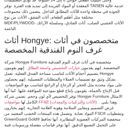
وحتى التثبيت الفعلي حوالي 8 إلى 14 أسبوعًا. قد تؤدي التصميمات
المعقدة أو المواد الفريدة إلى تمديد هذه الفترة. توفر TAISEN خدمة عالية
الجودة في محطة واحدة للأثاث المطابق للداخل. يتضمن ذلك مجموعات
مختلفة مثل أطقم الطعام، أثاث الشقق، الأثاث من نوع
MDF/PLYWOOD، الأثاث الخشبي الصلب، أثاث الفنادق، وسلسلة الأرائك
الناعمة.
أثاث Hongye: متخصصون في أثاث
غرف النوم الفندقية المخصصة
شركة Hongye Furniture متخصصة في أثاث غرف النوم الفندقية
المخصصة. إنهم يقدمون
خيارات التخصيص واسعة النطاق
. إنهم يقومون
بتصميم أحجام الأثاث لتناسب مساحة الفندق الفعلية. تعمل Hongye
بشكل وثيق مع تصميمات العملاء والمتطلبات التفصيلية. إنهم يحصلون
على مواد محددة مثل الحجر أو الزجاج أو الراتنج لتتناسب مع المواصفات.
قبل الإنتاج بالجملة، يقومون بإنتاج قطع نموذجية للموافقة عليها. كما أنها
توفر التخصيص لأي لون وحجم. تضمن شركة Hongye Furniture الامتثال
. وهذا يلبي
مواصفات FF&E (الأثاث والتركيبات والمعدات).
الكامل لها
غرض التصميم ومعايير السلامة وهوية العلامة التجارية. إنهم يختارون
المواد بعناية. وتشمل هذه المنتجات الخشب المعتمد من FSC® وتشطيبات
GreenGuard Gold® منخفضة المركبات العضوية المتطايرة. أنها تحافظ
على التحمل التصنيع الدقيق. أنها توفر قياسات مفصلة ورسومات فنية