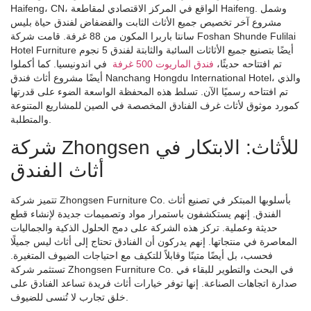
Haifeng، CN، الواقع في المركز الاقتصادي لمقاطعة Haifeng. وشمل
مشروع آخر تخصيص جميع الأثاث الثابت والفضفاض لفندق حياة بليس
سانتا باربرا المكون من 88 غرفة. قامت شركة Foshan Shunde Fulilai
Hotel Furniture أيضًا بتصنيع جميع الأثاثات السائبة والثابتة لفندق 5 نجوم
تم افتتاحه حديثًا،
فندق الماريوت 500 غرفة
في اندونيسيا. كما أكملوا
أيضًا مشروع أثاث فندق Nanchang Hongdu International Hotel، والذي
تم افتتاحه رسميًا الآن. تسلط هذه المحفظة الواسعة الضوء على قدرتها
كمورد موثوق لأثاث غرف الفنادق المخصصة في الصين للمشاريع المتنوعة
والمتطلبة.
شركة Zhongsen للأثاث: الابتكار في
أثاث الفندق
تتميز شركة Zhongsen Furniture Co. بأسلوبها المبتكر في تصنيع أثاث
الفندق. إنهم يستكشفون باستمرار مواد وتصميمات جديدة لإنشاء قطع
حديثة وعملية. تركز هذه الشركة على دمج الحلول الذكية والجماليات
المعاصرة في منتجاتها. إنهم يدركون أن الفنادق تحتاج إلى أثاث ليس جميلًا
فحسب، بل أيضًا متينًا وقابلاً للتكيف مع احتياجات الضيوف المتغيرة.
تستثمر شركة Zhongsen Furniture Co. في البحث والتطوير للبقاء في
صدارة اتجاهات الصناعة. إنها توفر خيارات أثاث فريدة تساعد الفنادق على
خلق تجارب لا تُنسى للضيوف.