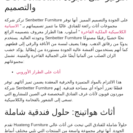
والتصميم
تركز شركة Senbetter Furniture على الجودة والتصميم المميز. أنها توفر
مجموعات أثاث رائعة للفنادق. غالبًا ما تتميز تصميماتهم بـ "
الاسبانية
الكلاسيكية الملكية الفاخرة
" أسلوب. هذا الطراز معروف بتصميمه الرائع
وجودته العالية. يستخدم Senbetter Furniture نحتًا خشبيًا رقيقًا مصنوعًا
يدويًا من رقائق الذهب. وهذا يضيف لمسة من الأناقة والرقي إلى قطعهم.
كما أنهم يستخدمون أقمشة عالية الجودة مستوردة من إيطاليا. يؤكد خشب
الزان الصلب من ألمانيا أيضًا على الجمالية الفاخرة والمتينة. تشمل
مجموعاتهم:
أثاث على الطراز الأوروبي
هذا الالتزام بالمواد المتميزة والحرفية المعقدة يضمن تميز أثاثهم. توفر
شركة Senbetter Furniture قطعًا تعزز أجواء أي مساحة فندقية. إنهم
موردون قويون لأثاث غرف الفنادق المخصصة في الصين للمشاريع التي
تسعى إلى الشعور بالفخامة والكلاسيكية.
أثاث هواتينج: حلول فندقية شاملة
تقدم Huateng Furniture حلولاً شاملة للفنادق التي تبحث عن أثاث عالي
الجودة. أنها توفر مجموعة واسعة من المنتجات التي تلبي مختلف أنماط