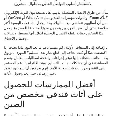
الاستفسار أسلوب التواصل الخاص به طوال المشروع.
اسأل عن طرق الاتصال المفضلة لديهم. هل يستخدمون البريد الإلكتروني
أو WeChat أو WhatsApp أو أدوات مؤتمرات الفيديو مثل Zoom؟ تأكد
من أن أساليبهم تتماشى مع أساليبك. وهذا يجعل التفاعلات اليومية أكثر
سلاسة. حتى أن بعض الموردين يقدمون مديرًا مخصصًا للمشروع. يعمل
هذا الشخص بمثابة نقطة الاتصال الوحيدة لديك. أنها تبسيط الاتصالات
وضمان الاتساق.
بالإضافة إلى المبيعات الأولية، قم بتقييم دعم ما بعد البيع. ماذا يحدث إذا
اكتشفت عيبًا أو كنت بحاجة إلى قطع غيار بعد التسليم؟ المورد الموثوق
يقف بجانب منتجاته. إنها توفر إجراءات واضحة لمطالبات الضمان وتقدم
المساعدة في أي مشكلات ما بعد التسليم. وهذا الالتزام بالدعم المستمر
يبني الثقة ويعزز العلاقات طويلة الأمد. إنهم يدركون أن سمعتهم تعتمد
على رضاك، حتى بعد وصول الأثاث.
أفضل الممارسات للحصول
على أثاث فندقي مخصص من
الصين
يتطلب الحصول على أثاث فندقي مخصص من الصين تخطيطًا وتنفيذًا