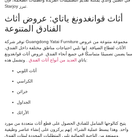
Starjoy تبرز.
أثاث قوانغدونغ ياتاي: عروض أثاث
الفنادق المتنوعة
توفر شركة Guangdong Yatai Furniture مجموعة متنوعة من عروض
الأثاث لقطاع الضيافة. إنها تلبي احتياجات مناطق مختلفة داخل الفندق،
مما يضمن تصميمًا متماسكًا في جميع أنحاء الفندق. عروض أثاث قوانغدونغ
. وتشمل هذه:
ياتاي
العديد من أنواع أثاث الفندق
أثاث اللوبي
الكراسي
خزائن
الجداول
الأرائك
يتيح كتالوجها الشامل للفنادق الحصول على قطع أثاث متعددة من مورد
واحد. وهذا يبسط عملية الشراء. إنهم يركزون على إنشاء عناصر وظيفية
وممتعة من الناحية الجمالية تلبي المتطلبات المحددة لبيئات الفندق.