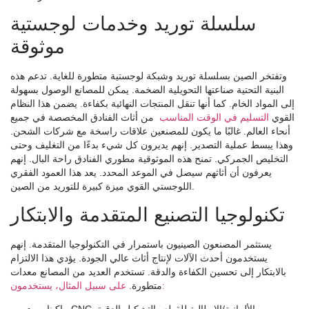
سلسلة توريد وخدمات لوجستية
موثوقة
وتفتخر الصين بسلسلة توريد وشبكة لوجستية متطورة للغاية. تدعم هذه
البنية التحتية صناعتها التحويلية الضخمة. يمكن للمصانع الوصول بسهولة
إلى المواد الخام. كما أنها تنقل المنتجات النهائية بكفاءة. يضمن هذا النظام
القوي
التسليم في الوقت المناسب
من أثاث الفنادق المخصصة في جميع
أنحاء العالم. غالبًا ما يكون للمصنعين علاقات راسخة مع شركات الشحن.
وهذا يبسط عملية التصدير. إنهم يديرون كل شيء بدءًا من التغليف وحتى
التخليص الجمركي. تمنح هذه الموثوقية مطوري الفنادق راحة البال. إنهم
يعرفون أن أثاثهم سيصل في الموعد المحدد. يعد هذا العمود الفقري
اللوجستي القوي ميزة كبيرة للتوريد من الصين.
تكنولوجيا التصنيع المتقدمة والابتكار
يستثمر المصنعون الصينيون باستمرار في التكنولوجيا المتقدمة. إنهم
يستخدمون أحدث الآلات لإنتاج أثاث عالي الجودة. يؤدي هذا الالتزام
بالابتكار إلى تحسين الكفاءة والدقة. تستخدم العديد من المصانع معدات
على سبيل المثال، يستخدمون:
متطورة.