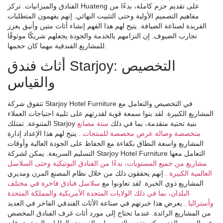
الفنادق والميزانيات. تركز Huateng على تقديم حزم كاملة، بدءًا من
مفاهيم التصميم الأولية وحتى التثبيت النهائي. إنهم يفهمون المتطلبات
الفريدة لصناعة الضيافة. يتيح لهم هذا الفهم إنشاء أثاث متين وأنيق يعزز
تجارب الضيوف. إن التزامهم بالخدمة والجودة يجعلهم شريكًا موثوقًا
للمشاريع الفندقية مهما كان حجمها.
أثاث فندق Starjoy: التخصيص
والقياس
تتفوق شركة Starjoy Hotel Furniture في التخصيص والتعامل مع
المشاريع الكبيرة. لقد بنوا سمعة قوية لقدرتهم على تلبية احتياجات العملاء
المتنوعة. تمتلك Starjoy بنية تحتية متقدمة، بما في ذلك
ستة مصانع
متخصصة وصالة عرض مخصصة للمنتجات
. يتيح لهم هذا الإعداد إدارة
المشاريع واسعة النطاق بكفاءة مع الحفاظ على الجودة العالية وأوقات
التسليم السريعة. يمكن لشركة Starjoy Hotel Furniture التعامل معها
مشاريع من جميع المستويات، بدءًا من الفنادق البوتيكية وحتى السلاسل
العالمية الكبيرة
. إنهم يحققون ذلك من خلال نظام المصنع المرن ومديري
المشاريع ذوي الخبرة. لقد تعاونوا مع
سلاسل فنادق فاخرة في مختلف
البلدان، بما في ذلك الولايات المتحدة الأمريكية والمملكة المتحدة
وأستراليا
. يعرض هذا خبرتهم في صناعة الأثاث الفندقي الفاخر في العديد
من المشاريع الرائدة. عندما تحتاج إلى مورد أثاث غرف الفنادق المخصص
في الصين والذي يمكنه تقديم التصميمات الفريدة والطلبات الضخمة، فإن