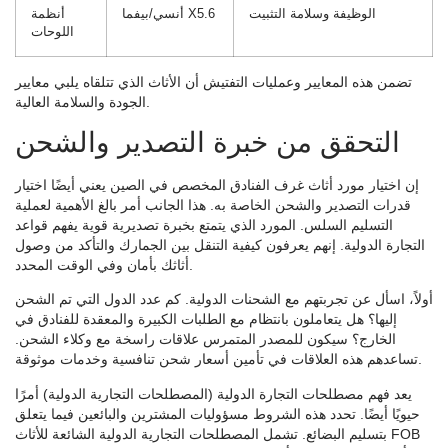
الوظيفة وسلامة التثبيت
أنسي/بيفما X5.6
أنظمة
اللوحات
تضمن هذه المعايير وعمليات التفتيش أن الأثاث الذي تتلقاه يلبي معايير
الجودة والسلامة العالية.
التحقق من خبرة التصدير والشحن
إن اختيار مورد أثاث غرف الفنادق المخصص في الصين يعني أيضًا اختيار
قدرات التصدير والشحن الخاصة به. هذا الجانب أمر بالغ الأهمية لعملية
التسليم السلس. المورد الذي يتمتع بخبرة تصديرية قوية يفهم قواعد
التجارة الدولية. إنهم يعرفون كيفية التنقل بين الجمارك والتأكد من وصول
أثاثك بأمان وفي الوقت المحدد.
أولاً، اسأل عن تجربتهم مع الشحنات الدولية. كم عدد الدول التي تم الشحن
إليها؟ هل يتعاملون بانتظام مع الطلبات الكبيرة والمعقدة للفنادق في
الخارج؟ سيكون للمصدر المتمرس علاقات راسخة مع وكلاء الشحن.
تساعدهم هذه العلاقات في تأمين أسعار شحن تنافسية وخدمات موثوقة.
يعد فهم مصطلحات التجارة الدولية (المصطلحات التجارية الدولية) أمرًا
حيويًا أيضًا. تحدد هذه الشروط مسؤوليات المشترين والبائعين فيما يتعلق
بتسليم البضائع. تشمل المصطلحات التجارية الدولية الشائعة للأثاث FOB