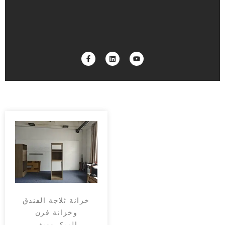
خزانة ثلاجة الفندق
وخزانة فرن
الميكروويف