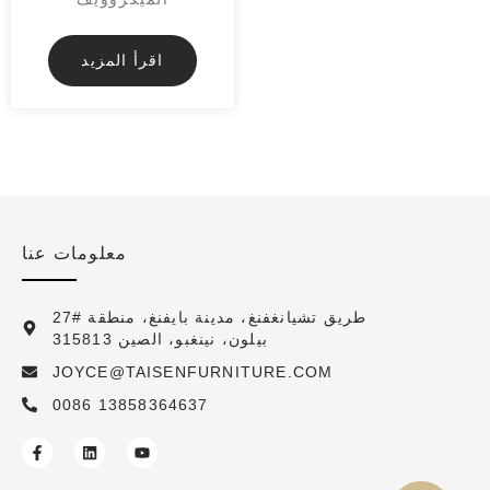
اقرأ المزيد
معلومات عنا
27# طريق تشيانغفنغ، مدينة بايفنغ، منطقة
بيلون، نينغبو، الصين 315813
JOYCE@TAISENFURNITURE.COM
0086 13858364637