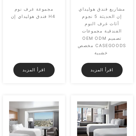
مشاريع فندق هوليداي
مجموعة غرف نوم
إن الحديثة 5 نجوم
فندق هوليداي إن H4
أثاث غرف النوم
الفندقية مجموعات
OEM ODM تصميم
مخصص CASEGOODS
خشبية
اقرأ المزيد
اقرأ المزيد