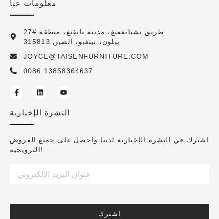
معلومات عنا
27# طريق تشيانغفنغ، مدينة بايفنغ، منطقة
بيلون، نينغبو، الصين 315813
JOYCE@TAISENFURNITURE.COM
0086 13858364637
النشرة الإخبارية
اشترك في النشرة الإخبارية لدينا واحصل على جميع العروض
الترويجية!
اشترك