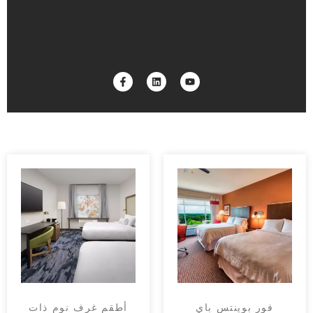
فور بوينتس باي
أطقم غرف نوم ذات