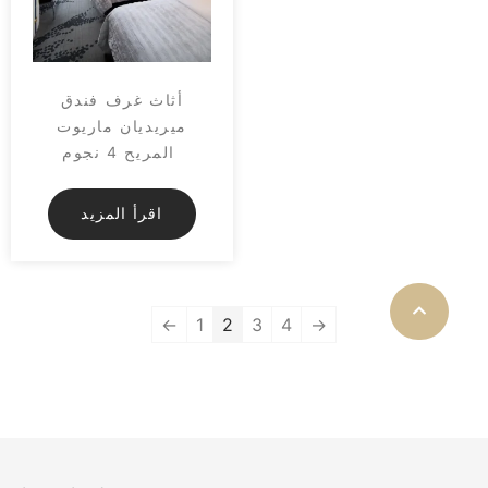
أثاث غرف فندق
ميريديان ماريوت
المريح 4 نجوم
اقرأ المزيد
←
1
2
3
4
→