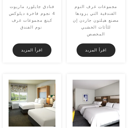
مجموعات غرف النوم
فنادق جايلورد ماريوت
الفندقية التي يزودها
4 نجوم فاخرة ديلوكس
مصنع هيلتون جاردن إن
كينغ مجموعات غرف
للأثاث الخشبي
نوم الفندق
المخصص
اقرأ المزيد
اقرأ المزيد