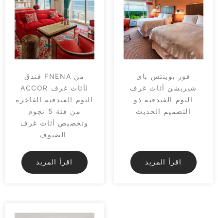
فور بوينتس باي
فندق FNENA من
شيريشن أثاث غرف
ACCOR لأثاث غرف
النوم الفندقية ذو
النوم الفندقية الفاخرة
التصميم الحديث
من فئة 5 نجوم
وتخصيص أثاث غرف
الضيوف
اقرأ المزيد
اقرأ المزيد