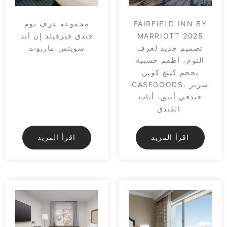
FAIRFIELD INN BY
مجموعة غرف نوم
MARRIOTT 2025
فندق فيرفيلد إن آند
تصميم جديد لغرف
سويتس ماريوت
النوم، أطقم خشبية
بحجم كينغ كوين
CASEGOODS، سرير
فندقي أنيق، أثاث
الفندق
اقرأ المزيد
اقرأ المزيد