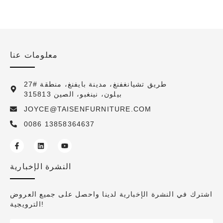
معلومات عنا
27# طريق تشيانغفنغ، مدينة بايفنغ، منطقة
بيلون، نينغبو، الصين 315813
JOYCE@TAISENFURNITURE.COM
0086 13858364637
النشرة الإخبارية
اشترك في النشرة الإخبارية لدينا واحصل على جميع العروض
الترويجية!