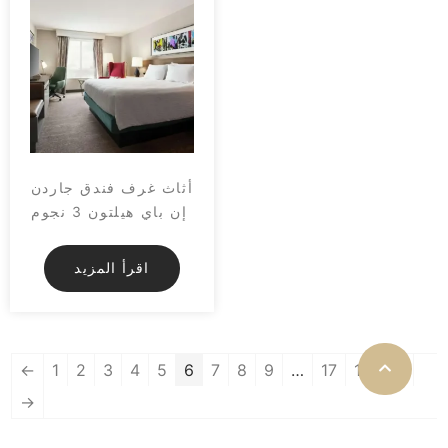
أثاث غرف فندق جاردن
إن باي هيلتون 3 نجوم
اقرأ المزيد
←
1
2
3
4
5
6
7
8
9
…
17
18
19
→