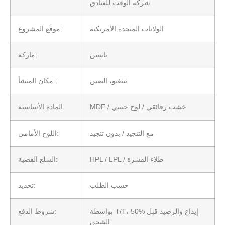
شركة ألوفت للفنادق
الولايات المتحدة الأمريكية
موقع المشروع:
تايسن
ماركة:
نينغبو، الصين
مكان المنشأ :
MDF / خشب رقائقي / لوح حبيبي
المادة الأساسية:
مع التنجيد / بدون تنجيد
اللوح الأمامي:
HPL / LPL / طلاء القشرة
السلع القضية:
حسب الطلب
تحديد:
بواسطة T/T، 50% إيداع والرصيد قبل
شروط الدفع:
الشحن