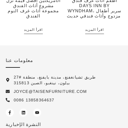
أطقم أثاث غرف فندق
الأمريكتين أفضل قيمة نزل
DAYS INN BY
مشروع أثاث الفندق
WYNDHAM، سرير أطفال
مجموعة أثاث غرف النوم
مزدوج وأثاث فندقي حديث
الفندق
اقرأ المزيد
اقرأ المزيد
معلومات عنا
27# طريق تشيانغفنغ، مدينة بايفنغ، منطقة
بيلون، نينغبو، الصين 315813
JOYCE@TAISENFURNITURE.COM
0086 13858364637
النشرة الإخبارية