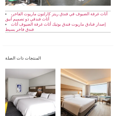
أثاث غرفة الضيوف في فندق ريتز كارلتون ماريوت الفاخر،
أثاث فندقي ذو تصميم أنيق
إصدار فنادق ماريوت فندق بوتيك أثاث غرفة الضيوف أثاث
فندق فاخر بسيط
المنتجات ذات الصلة