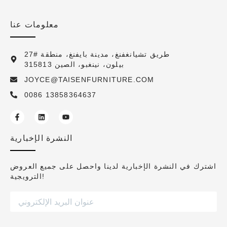
معلومات عنا
27# طريق تشيانغفنغ، مدينة بايفنغ، منطقة
بيلون، نينغبو، الصين 315813
JOYCE@TAISENFURNITURE.COM
0086 13858364637
النشرة الإخبارية
اشترك في النشرة الإخبارية لدينا واحصل على جميع العروض
الترويجية!