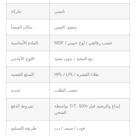
تايسن
ماركة:
نينغبو، الصين
مكان المنشأ :
MDF / خشب رقائقي / لوح حبيبي
المادة الأساسية:
مع التنجيد / بدون تنجيد
اللوح الأمامي:
HPL / LPL / طلاء القشرة
السلع القضية:
حسب الطلب
تحديد:
بواسطة T/T، 50% إيداع والرصيد قبل
شروط الدفع:
الشحن
فوب / سيف / دب
طريقة التسليم: