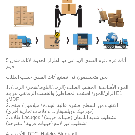
أثاث غرف نوم الفندق الإبداعي ذو الطراز الحديث لأثاث فندق 5
نجوم
نحن متخصصون في تصنيع أثاث الفندق حسب الطلب ：
1. المواد الأساسية: الخشب الصلب (الرماد/البلوط/شجرة الرماد/
الزان/الجوز/الخشب المطاطي) والخشب الرقائقي بدرجة E1
وMDF
2. الانتهاء من السطح: قشرة عالية الجودة / ميلامين / صفح
(فورميكا وويلسونارت وعلامات تجارية أخرى)
3. طلاء Lacuqer: تشطيب شديد اللمعان (حبيبات قريبة) /
تشطيب غير لامع (حبيبات قريبة / مفتوحة)
4. الأجهزة: DTC، Hafele، Blum، إلخ.