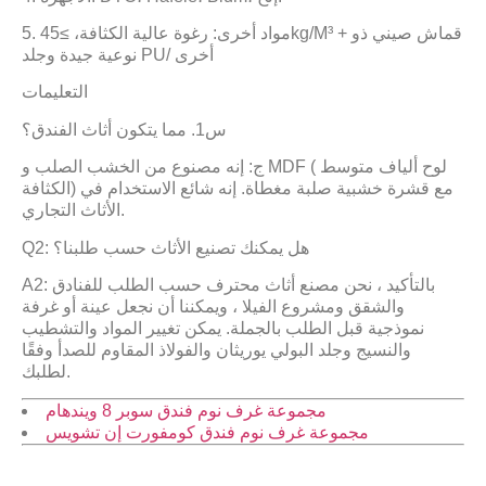
5. مواد أخرى: رغوة عالية الكثافة، ≥45kg/M³ + قماش صيني ذو
نوعية جيدة وجلد PU/ أخرى
التعليمات
س1. مما يتكون أثاث الفندق؟
ج: إنه مصنوع من الخشب الصلب و MDF (لوح ألياف متوسط ​​
الكثافة) مع قشرة خشبية صلبة مغطاة. إنه شائع الاستخدام في
الأثاث التجاري.
Q2: هل يمكنك تصنيع الأثاث حسب طلبنا؟
A2: بالتأكيد ، نحن مصنع أثاث محترف حسب الطلب للفنادق
والشقق ومشروع الفيلا ، ويمكننا أن نجعل عينة أو غرفة
نموذجية قبل الطلب بالجملة. يمكن تغيير المواد والتشطيب
والنسيج وجلد البولي يوريثان والفولاذ المقاوم للصدأ وفقًا
لطلبك.
مجموعة غرف نوم فندق سوبر 8 ويندهام
مجموعة غرف نوم فندق كومفورت إن تشويس