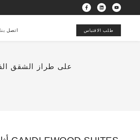
اتصل بنا
طلب الاقتباس
أثاث غرفة فندق CANDLEWOOD SUITES IHG EXTENDED STAY على طراز الشقق الفندقية