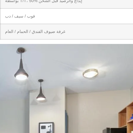
بواسطة T/T، 50% إيداع والرصيد قبل الشحن
فوب / سيف / دب
غرفة ضيوف الفندق / الحمام / العام