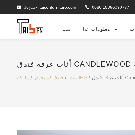
Joyce@taisenfurniture.com
0086 15356090777
ت
معلومات عنا
بيت
ماركة IHG
بيت
/
فندق كيسجودز
/