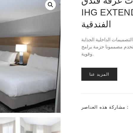
غرفة فندق CANDLEWOOD SUITES
IH على طراز الشقق
الفندقية
تصميمات الداخلية الجذابة
 حزمة برامج SolidWorks CAD لإنتاج تصميمات عملية جميلة
وقوية.
المزيد عنا
مشاركة هذه العناصر :