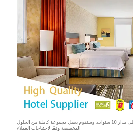
نحن مصنع للأثاث في نينغبو، الصين. نحن متخصصون في تصنيع مجموعة غرف النوم الفندقية الأمريكية وأثاث مشروع الفندق على مدار 10 سنوات. وسنقوم بعمل مجموعة كاملة من الحلول
المخصصة وفقًا لاحتياجات العملاء.