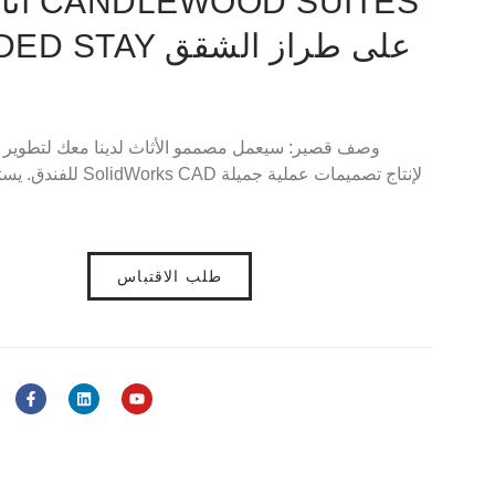
أثاث 
G EXTENDED STAY
وصف قصير: سيعمل مصممو الأثاث لدينا معك لتطوير ال
للفندق. يستخدم مصممونا
طلب الاقتباس