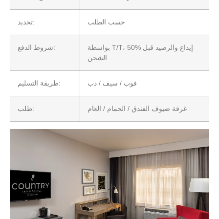
حسب الطلب
تحديد:
بواسطة T/T، 50% إيداع والرصيد قبل
شروط الدفع:
الشحن
فوب / سيف / دب
طريقة التسليم:
غرفة ضيوف الفندق / الحمام / العام
طلب: