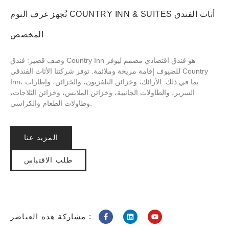
تُجهز غرف النوم COUNTRY INN & SUITES أثاث الفندق
المخصص
وصف قصير: فندق Country Inn هو فندق اقتصادي مصمم ليوفر
للضيوف إقامة مريحة وملائمة. توفر شركتنا الأثاث الفندقي Country
Inn، بما في ذلك: الأرائك، وخزائن التلفزيون، والخزائن، وإطارات
السرير، والطاولات الجانبية، وخزائن الملابس، وخزائن الثلاجات،
وطاولات الطعام والكراسي.
المزيد عنا
طلب الاقتباس
مشاركة هذه العناصر :