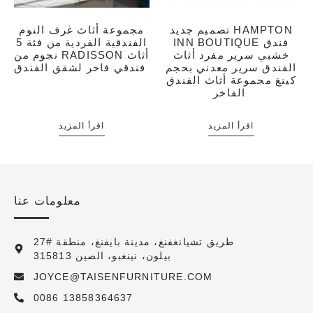
تصميم جديد HAMPTON
مجموعة أثاث غرف النوم
INN BOUTIQUE فندق
الفندقية الفردية من فئة 5
خشبي سرير مفرد أثاث
نجوم من RADISSON أثاث
الفندق سرير معدني بحجم
فندقي فاخر لشقق الفندق
كينغ مجموعة أثاث الفندق
الفاخر
اقرأ المزيد
اقرأ المزيد
معلومات عنا
27# طريق تشيانغفنغ، مدينة بايفنغ، منطقة
بيلون، نينغبو، الصين 315813
JOYCE@TAISENFURNITURE.COM
0086 13858364637