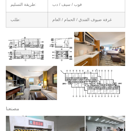
فوب / سيف / دب
طريقة التسليم:
غرفة ضيوف الفندق / الحمام / العام
طلب:
مصنعنا