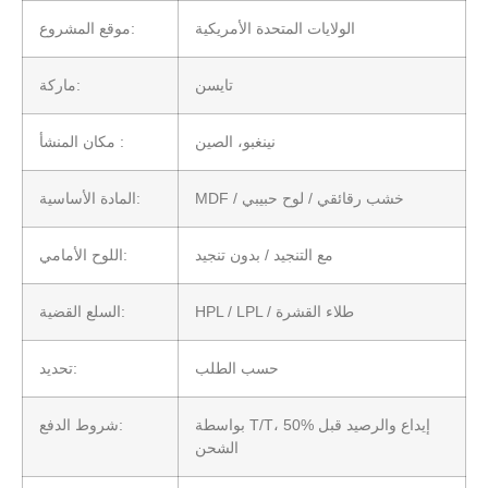
الولايات المتحدة الأمريكية
موقع المشروع:
تايسن
ماركة:
نينغبو، الصين
مكان المنشأ :
MDF / خشب رقائقي / لوح حبيبي
المادة الأساسية:
مع التنجيد / بدون تنجيد
اللوح الأمامي:
HPL / LPL / طلاء القشرة
السلع القضية:
حسب الطلب
تحديد:
بواسطة T/T، 50% إيداع والرصيد قبل
شروط الدفع:
الشحن