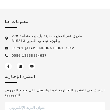
معلومات عنا
27# طريق تشيانغفنغ، مدينة بايفنغ، منطقة
بيلون، نينغبو، الصين 315813
JOYCE@TAISENFURNITURE.COM
0086 13858364637
النشرة الإخبارية
اشترك في النشرة الإخبارية لدينا واحصل على جميع العروض
الترويجية!