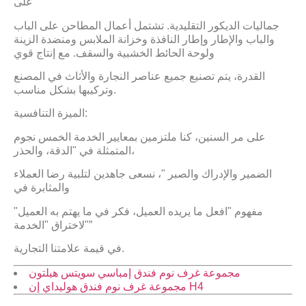
على
جماليات الديكور التقليدية. تشتمل أعمال المطاحن على الباب
والباب والإطار وإطار النافذة وخزانة الملابس ومنضدة الزينة
ولوحة الحائط الخشبية والسقف. مع إنتاج قوي
القدرة، يتم تصنيع جميع عناصر النجارة والأثاث في المصنع
وتركيبها بشكل مناسب.
الميزة التنافسية:
على مر السنين، كنا ملتزمين بمعايير الخدمة الخمس نجوم
المتمثلة في "الدقة، والحذر،
الضمير والإدراك والصبر "، نسعى جاهدين لتلبية رضا العملاء
والمثابرة في
مفهوم "افعل ما يريده العميل، فكر في ما يهتم به العميل"
لاختراق "الخدمة"”
في قيمة علامتنا التجارية.
مجموعة غرف نوم فندق إمباسي سويتس هيلتون
مجموعة غرف نوم فندق هوليداي إن H4