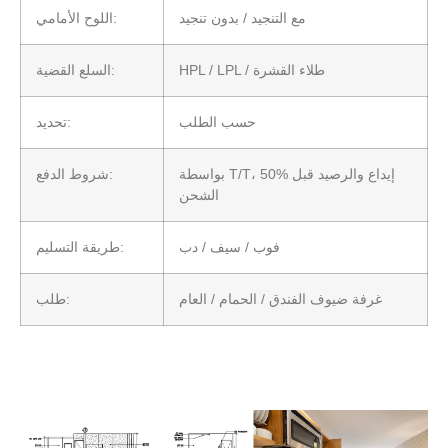
مع التنجيد / بدون تنجيد
اللوح الأمامي:
HPL / LPL / طلاء القشرة
السلع القضية:
حسب الطلب
تحديد:
بواسطة T/T، 50% إيداع والرصيد قبل
شروط الدفع:
الشحن
فوب / سيف / دب
طريقة التسليم:
غرفة ضيوف الفندق / الحمام / العام
طلب: