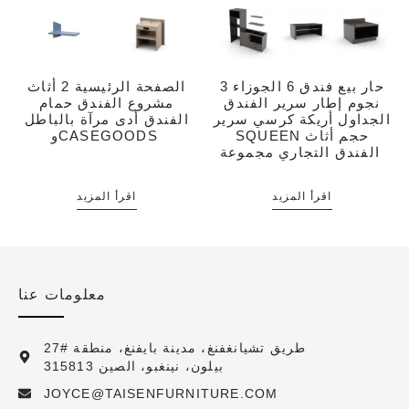
حار بيع فندق 6 الجوزاء 3
الصفحة الرئيسية 2 أثاث
نجوم إطار سرير الفندق
مشروع الفندق حمام
الجداول أريكة كرسي سرير
الفندق أدى مرآة بالباطل
SQUEEN حجم أثاث
وCASEGOODS
الفندق التجاري مجموعة
اقرأ المزيد
اقرأ المزيد
معلومات عنا
27# طريق تشيانغفنغ، مدينة بايفنغ، منطقة
بيلون، نينغبو، الصين 315813
JOYCE@TAISENFURNITURE.COM