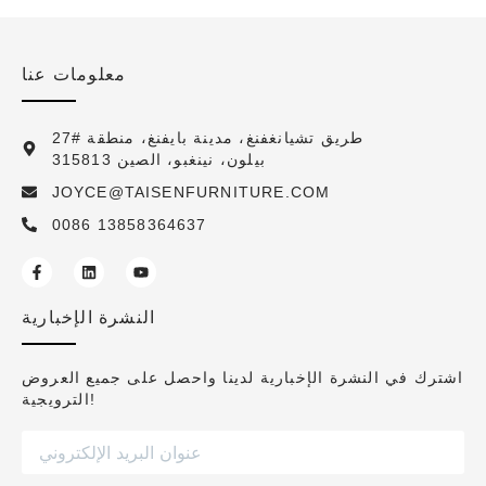
معلومات عنا
27# طريق تشيانغفنغ، مدينة بايفنغ، منطقة
بيلون، نينغبو، الصين 315813
JOYCE@TAISENFURNITURE.COM
0086 13858364637
النشرة الإخبارية
اشترك في النشرة الإخبارية لدينا واحصل على جميع العروض
الترويجية!