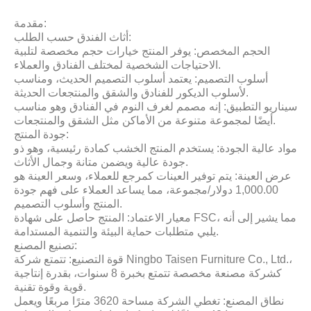
مقدمة:
أثاث الفندق حسب الطلب:
الحجم المخصص: يوفر المنتج خيارات حجم مخصصة لتلبية
الاحتياجات الشخصية لمختلف الفنادق والعملاء.
أسلوب التصميم: يعتمد أسلوب التصميم الحديث، ومناسب
لأسلوب الديكور للفنادق والشقق والمنتجعات الحديثة.
سيناريو التطبيق: إنه مصمم لغرف النوم في الفنادق وهو مناسب
أيضًا لمجموعة متنوعة من الأماكن مثل الشقق والمنتجعات.
جودة المنتج:
مواد عالية الجودة: يستخدم المنتج الخشب كمادة رئيسية، وهو ذو
جودة عالية ويضمن متانة وجمال الأثاث.
عرض العينة: يتم توفير العينات كمرجع للعملاء، وسعر العينة هو
1,000.00 دولار/مجموعة، مما يساعد العملاء على فهم جودة
المنتج وأسلوب التصميم.
معيار الاعتماد: المنتج حاصل على شهادة FSC، مما يشير إلى أنه
يلبي متطلبات حماية البيئة والتنمية المستدامة.
تصنيع المصنع:
قوة التصنيع: تتمتع شركة Ningbo Taisen Furniture Co., Ltd.،
كشركة مصنعة مخصصة تتمتع بخبرة 8 سنوات، بقدرة إنتاجية
قوية وقوة تقنية.
نطاق المصنع: تغطي الشركة مساحة 3620 مترًا مربعًا ويعمل