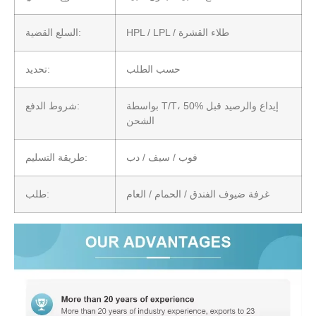
HPL / LPL / طلاء القشرة
السلع القضية:
حسب الطلب
تحديد:
بواسطة T/T، 50% إيداع والرصيد قبل
شروط الدفع:
الشحن
فوب / سيف / دب
طريقة التسليم:
غرفة ضيوف الفندق / الحمام / العام
طلب: