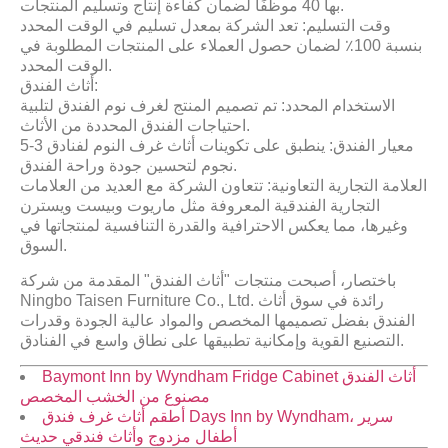
بها 40 موظفًا لضمان كفاءة إنتاج وتسليم المنتجات.
وقت التسليم: تعد الشركة بمعدل تسليم في الوقت المحدد
بنسبة 100٪ لضمان حصول العملاء على المنتجات المطلوبة في
الوقت المحدد.
أثاث الفندق:
الاستخدام المحدد: تم تصميم المنتج لغرف نوم الفندق لتلبية
احتياجات الفندق المحددة من الأثاث.
معيار الفندق: ينطبق على تكوينات أثاث غرف النوم لفنادق 3-5
نجوم لتحسين جودة وراحة الفندق.
العلامة التجارية التعاونية: تتعاون الشركة مع العديد من العلامات
التجارية الفندقية المعروفة مثل ماريوت وبيست ويسترن
وغيرها، مما يعكس الاحترافية والقدرة التنافسية لمنتجاتها في
السوق.
باختصار، أصبحت منتجات "أثاث الفندق" المقدمة من شركة
Ningbo Taisen Furniture Co., Ltd. رائدة في سوق أثاث
الفندق بفضل تصميمها المخصص والمواد عالية الجودة وقدرات
التصنيع القوية وإمكانية تطبيقها على نطاق واسع في الفنادق.
Baymont Inn by Wyndham Fridge Cabinet أثاث الفندق
مصنوع من الخشب المخصص
أطقم أثاث غرف فندق Days Inn by Wyndham، سرير
أطفال مزدوج وأثاث فندقي حديث