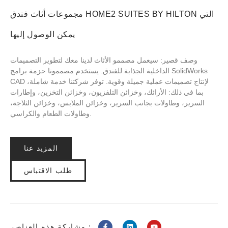
مجموعات أثاث فندق HOME2 SUITES BY HILTON التي
يمكن الوصول إليها
وصف قصير: سيعمل مصممو الأثاث لدينا معك لتطوير التصميمات
الداخلية الجذابة للفندق. يستخدم مصممونا حزمة برامج SolidWorks
CAD لإنتاج تصميمات عملية جميلة وقوية. توفر شركتنا خدمة شاملة،
بما في ذلك: الأرائك، وخزائن التلفزيون، وخزائن التخزين، وإطارات
السرير، وطاولات بجانب السرير، وخزائن الملابس، وخزائن الثلاجة،
وطاولات الطعام والكراسي.
المزيد عنا
طلب الاقتباس
مشاركة هذه العناصر :