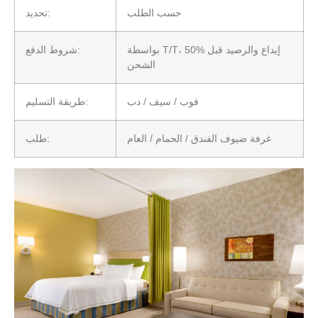
حسب الطلب
تحديد:
بواسطة T/T، 50% إيداع والرصيد قبل
شروط الدفع:
الشحن
فوب / سيف / دب
طريقة التسليم:
غرفة ضيوف الفندق / الحمام / العام
طلب: