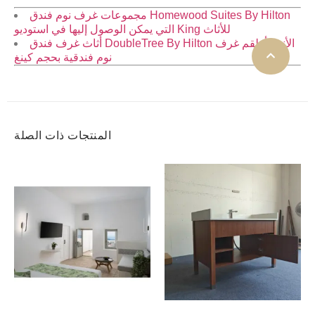
مجموعات غرف نوم فندق Homewood Suites By Hilton
التي يمكن الوصول إليها في استوديو King للأثاث
أثاث غرف فندق DoubleTree By Hilton الأنيق أطقم غرف
نوم فندقية بحجم كينغ
المنتجات ذات الصلة