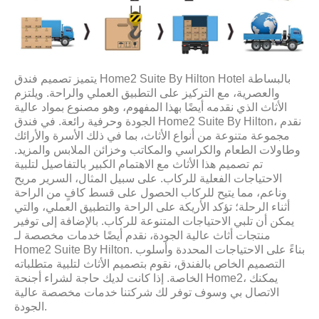
يتميز تصميم فندق Home2 Suite By Hilton Hotel بالبساطة
والعصرية، مع التركيز على التطبيق العملي والراحة. ويلتزم
الأثاث الذي نقدمه أيضًا بهذا المفهوم، وهو مصنوع بمواد عالية
الجودة وحرفية رائعة. في فندق Home2 Suite By Hilton، نقدم
مجموعة متنوعة من أنواع الأثاث، بما في ذلك الأسرة والأرائك
وطاولات الطعام والكراسي والمكاتب وخزائن الملابس والمزيد.
تم تصميم هذا الأثاث مع الاهتمام الكبير بالتفاصيل لتلبية
الاحتياجات الفعلية للركاب. على سبيل المثال، السرير مريح
وناعم، مما يتيح للركاب الحصول على قسط كافٍ من الراحة
أثناء الرحلة؛ تؤكد الأريكة على الراحة والتطبيق العملي، والتي
يمكن أن تلبي الاحتياجات المتنوعة للركاب. بالإضافة إلى توفير
منتجات أثاث عالية الجودة، نقدم أيضًا خدمات مخصصة لـ
Home2 Suite By Hilton. بناءً على الاحتياجات المحددة وأسلوب
التصميم الخاص بالفندق، نقوم بتصميم الأثاث لتلبية متطلباته
الخاصة. إذا كانت لديك حاجة لشراء أجنحة Home2، يمكنك
الاتصال بي وسوف توفر لك شركتنا خدمات مخصصة عالية
الجودة.