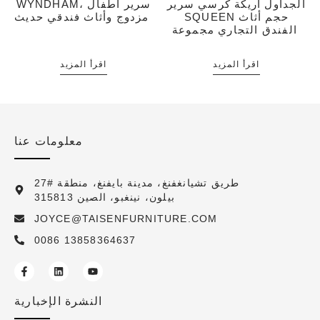
الجداول أريكة كرسي سرير
WYNDHAM، سرير أطفال
SQUEEN حجم أثاث
مزدوج وأثاث فندقي حديث
الفندق التجاري مجموعة
اقرأ المزيد
اقرأ المزيد
معلومات عنا
27# طريق تشيانغفنغ، مدينة بايفنغ، منطقة
بيلون، نينغبو، الصين 315813
JOYCE@TAISENFURNITURE.COM
0086 13858364637
النشرة الإخبارية