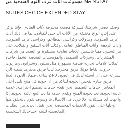
مجموعات أثاث غرف النوم الفندقية من MAINSTAY
SUITES CHOICE EXTENDED STAY
وصف قصير: شركتنا: كشركة مصنعة محترفة لأثاث الفنادق، فإننا نركز
على إنتاج أنواع مختلفة من الأثاث الداخلي للفنادق، بما في ذلك أثاث
غرف الضيوف، وطاولات وكراسي المطاعم، وكراسي غرف الضيوف،
وأثاث الردهة، وأثاث المناطق العامة، وكذلك أثاث الشقق والفيلات. على
مر السنين، قمنا بتأسيس علاقات تعاونية مستقرة مع العديد من شركات
المشتريات، وشركات التصميم، والمؤسسات الفندقية. تشمل قاعدة
عملائنا علامات تجارية فندقية مشهورة مثل هيلتون وشيراتون وماريوت
جروب. نقاط قوتنا: فريق محترف: لدينا فريق محترف يمكنه الرد
بسرعة على أي أسئلة لديك في غضون 0-24 ساعة. ضمان الجودة: لدينا
فريق صارم لفحص الجودة للتأكد من أن جودة كل منتج تلبي أعلى
المعايير. خدمات التصميم: نحن نقدم خدمات تصميم احترافية. خدمة
عالية الجودة: نعد بجودة المنتج ونقدم خدمة ما بعد البيع عالية الجودة. إذا
واجهت أي مشكلات، فلا تتردد في الاتصال بنا وسوف نقوم بالتحقق منها
وحلها على الفور. الخدمات المخصصة: نحن نقبل العديد من الطلبات
المخصصة لتلبية احتياجاتك الشخصية.