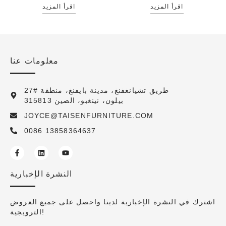
اقرأ المزيد
اقرأ المزيد
معلومات عنا
27# طريق تشيانغفنغ، مدينة بايفنغ، منطقة
بيلون، نينغبو، الصين 315813
JOYCE@TAISENFURNITURE.COM
0086 13858364637
النشرة الإخبارية
اشترك في النشرة الإخبارية لدينا واحصل على جميع العروض
الترويجية!