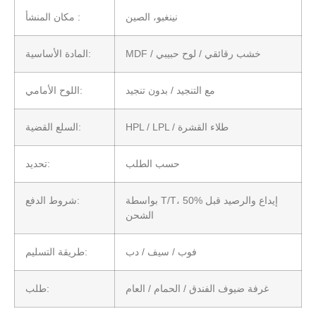
نينغبو، الصين
مكان المنشأ :
MDF / خشب رقائقي / لوح حبيبي
المادة الأساسية:
مع التنجيد / بدون تنجيد
اللوح الأمامي:
HPL / LPL / طلاء القشرة
السلع القضية:
حسب الطلب
تحديد:
بواسطة T/T، 50% إيداع والرصيد قبل
شروط الدفع:
الشحن
فوب / سيف / دب
طريقة التسليم:
غرفة ضيوف الفندق / الحمام / العام
طلب: