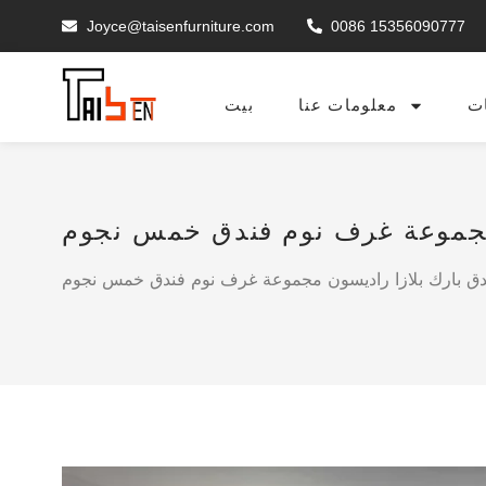
Joyce@taisenfurniture.com
0086 15356090777
ت
معلومات عنا
بيت
 مجموعة غرف نوم فندق خمس نجوم