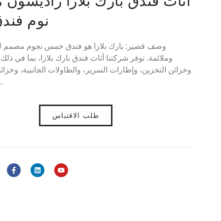
أثاث فندق بارك بلازا راديسو
نوم فند
وصف قصير: بارك بلازا هو فندق خمس نجوم مصمم لي
وملائمة. توفر شركتنا أثاث فندق بارك بلازا، بما في ذلك: 
وخزائن التخزين، وإطارات السرير، والطاولات الجانبية، وخزائن
وطاولات الطعام والكراسي.
طلب الاقتباس