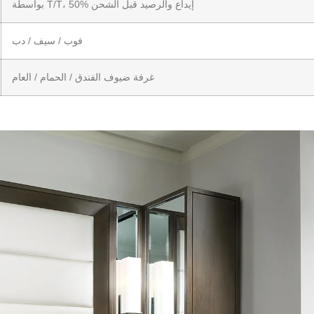
بواسطة T/T، 50% إيداع والرصيد قبل الشحن
فوب / سيف / دب
غرفة ضيوف الفندق / الحمام / العام