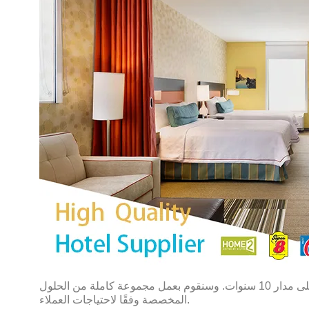
نحن مصنع للأثاث في نينغبو، الصين. نحن متخصصون في تصنيع مجموعة غرف النوم الفندقية الأمريكية وأثاث مشروع الفندق على مدار 10 سنوات. وسنقوم بعمل مجموعة كاملة من الحلول
المخصصة وفقًا لاحتياجات العملاء.