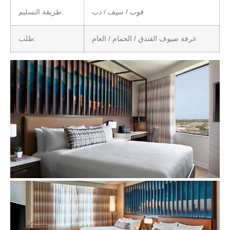
فوب / سيف / دب
طريقة التسليم:
غرفة ضيوف الفندق / الحمام / العام
طلب: