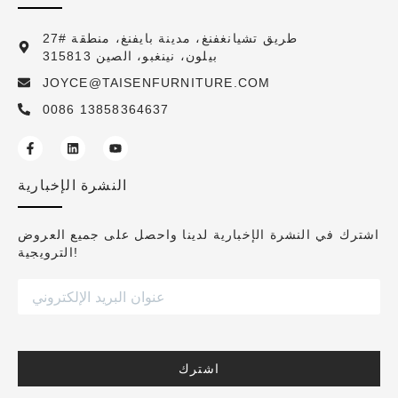
27# طريق تشيانغفنغ، مدينة بايفنغ، منطقة
بيلون، نينغبو، الصين 315813
JOYCE@TAISENFURNITURE.COM
0086 13858364637
النشرة الإخبارية
اشترك في النشرة الإخبارية لدينا واحصل على جميع العروض
الترويجية!
اشترك