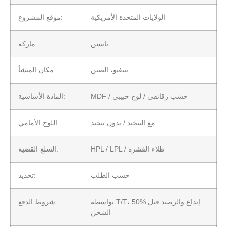
الولايات المتحدة الأمريكية
موقع المشروع:
تايسن
ماركة:
نينغبو، الصين
مكان المنشأ :
MDF / خشب رقائقي / لوح حبيبي
المادة الأساسية:
مع التنجيد / بدون تنجيد
اللوح الأمامي:
HPL / LPL / طلاء القشرة
السلع القضية:
حسب الطلب
تحديد:
بواسطة T/T، 50% إيداع والرصيد قبل
شروط الدفع:
الشحن