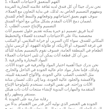
1. الفهم المتعمق لاحتياجات العملاء
نحن ندرك جيدًا أن كل فندق لديه ثقافة علامته التجارية الفريدة
ومفهوم التصميم الخاص به. لذلك، في بداية التعاون مع العملاء،
سوف نفهم بعمق احتياجاتهم وتوقعاتهم والنمط العام للفندق
لضمان دمج الأثاث المقدم بشكل مثالي مع أجواء الفندق.
2. التصميم والإنتاج حسب الطلب
لدينا فريق تصميم ذو خبرة يمكنه تقديم حلول تصميم أثاث
مخصصة بناءً على الاحتياجات المحددة للعملاء والتخطيط
المكاني للفندق. سواء كان السرير، أو خزانة الملابس، أو المكتب
في غرفة الضيوف، أو الأريكة، أو طاولة القهوة، أو كرسي تناول
الطعام في المنطقة العامة، فسوف نقوم بالتصميم بعناية للتأكد
من أن كل قطعة أثاث يمكن أن تلبي احتياجات العملاء.
3. المواد المختارة والحرفية
نحن ندرك جيدًا أهمية اختيار المواد والحرفية في جودة الأثاث.
ولذلك، فإننا نختار مواد خام عالية الجودة في الداخل والخارج،
مثل الخشب الصلب عالي الجودة، والألواح الصديقة للبيئة،
والأقمشة والجلود عالية الجودة، وما إلى ذلك، لضمان متانة
الأثاث وراحته. في نفس الوقت، نستخدم تكنولوجيا الإنتاج
المتقدمة والمهارات اليدوية لإنشاء منتجات أثاث ذات هيكل
مستقر ومظهر رائع.
4. رقابة صارمة على الجودة
الجودة هي العنصر الذي نوليه أكبر قدر من الاهتمام. بدءًا من
المواد الخام التي تدخل المصنع إلى المنتجات النهائية التي تخرج