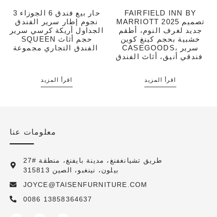
FAIRFIELD INN BY
حار بيع فندق 6 الجوزاء 3
MARRIOTT 2025 تصميم
نجوم إطار سرير الفندق
جديد لغرف النوم، أطقم
الجداول أريكة كرسي سرير
خشبية بحجم كينغ كوين
SQUEEN حجم أثاث
CASEGOODS، سرير
الفندق التجاري مجموعة
فندقي أنيق، أثاث الفندق
اقرأ المزيد
اقرأ المزيد
معلومات عنا
27# طريق تشيانغفنغ، مدينة بايفنغ، منطقة
بيلون، نينغبو، الصين 315813
JOYCE@TAISENFURNITURE.COM
0086 13858364637