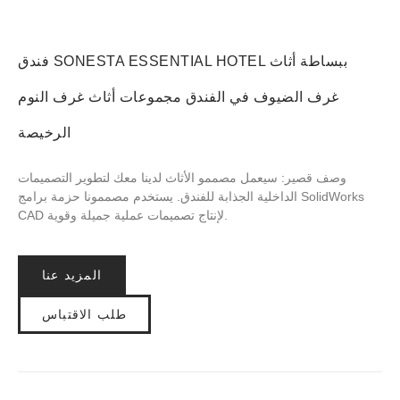
فندق SONESTA ESSENTIAL HOTEL ببساطة أثاث
غرف الضيوف في الفندق مجموعات أثاث غرف النوم
الرخيصة
وصف قصير: سيعمل مصممو الأثاث لدينا معك لتطوير التصميمات
الداخلية الجذابة للفندق. يستخدم مصممونا حزمة برامج SolidWorks
CAD لإنتاج تصميمات عملية جميلة وقوية.
المزيد عنا
طلب الاقتباس