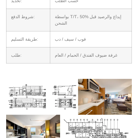
حسب الطلب
تحديد:
بواسطة T/T، 50% إيداع والرصيد قبل
شروط الدفع:
الشحن
فوب / سيف / دب
طريقة التسليم:
غرفة ضيوف الفندق / الحمام / العام
طلب: