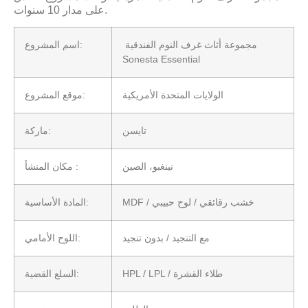
على مدار 10 سنوات.
مجموعة أثاث غرف النوم الفندقية
اسم المشروع:
Sonesta Essential
الولايات المتحدة الأمريكية
موقع المشروع:
تايسن
ماركة:
نينغبو، الصين
مكان المنشأ :
MDF / خشب رقائقي / لوح حبيبي
المادة الأساسية:
مع التنجيد / بدون تنجيد
اللوح الأمامي:
HPL / LPL / طلاء القشرة
السلع القضية: