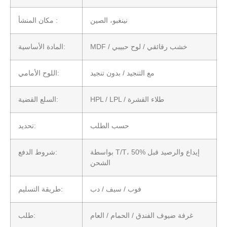
نينغبو، الصين
مكان المنشأ :
MDF / خشب رقائقي / لوح حبيبي
المادة الأساسية:
مع التنجيد / بدون تنجيد
اللوح الأمامي:
HPL / LPL / طلاء القشرة
السلع القضية:
حسب الطلب
تحديد:
بواسطة T/T، 50% إيداع والرصيد قبل
شروط الدفع:
الشحن
فوب / سيف / دب
طريقة التسليم:
غرفة ضيوف الفندق / الحمام / العام
طلب: