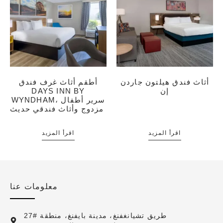
أثاث فندق هيلتون جاردن
أطقم أثاث غرف فندق
إن
DAYS INN BY
WYNDHAM، سرير أطفال
مزدوج وأثاث فندقي حديث
اقرأ المزيد
اقرأ المزيد
معلومات عنا
27# طريق تشيانغفنغ، مدينة بايفنغ، منطقة