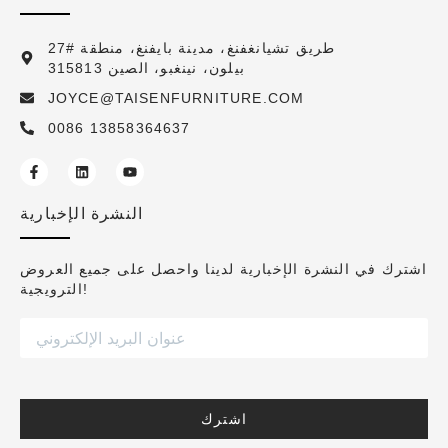
27# طريق تشيانغفنغ، مدينة بايفنغ، منطقة
بيلون، نينغبو، الصين 315813
JOYCE@TAISENFURNITURE.COM
0086 13858364637
النشرة الإخبارية
اشترك في النشرة الإخبارية لدينا واحصل على جميع العروض
الترويجية!
اشترك