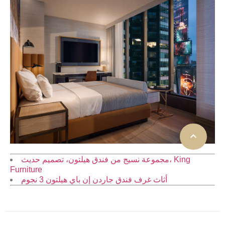
مجموعة نسيج من فندق هيلتون، تصميم حديث، King
Furniture
أثاث غرف فندق جاردن إن باي هيلتون 3 نجوم