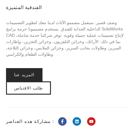
الفندقية المتميزة
وصف قصير: سيعمل مصممو الأثاث لدينا معك لتطوير التصميمات
الداخلية الجذابة للفندق. يستخدم مصممونا حزمة برامج SolidWorks
CAD لإنتاج تصميمات عملية جميلة وقوية. توفر شركتنا خدمة شاملة،
بما في ذلك: الأرائك، وخزائن التلفزيون، وخزائن التخزين، وإطارات
السرير، وطاولات بجانب السرير، وخزائن الملابس، وخزائن الثلاجة،
وطاولات الطعام والكراسي.
المزيد عنا
طلب الاقتباس
مشاركة هذه العناصر :