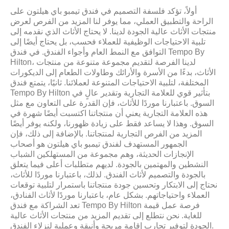
أولاً، تؤكد فلسفة التصميم في فندق تيمبو باي هيلتون على
الراحة والتطبيق العملي، مما يوفر لنا المزيد من الفرص لعرض
منتجات الأثاث عالية الجودة لدينا. لا يحتاج الأثاث الذي نقدمه إلى
تلبية الاحتياجات الوظيفية للعملاء فحسب، بل يحتاج أيضًا إلى
التوافق مع النمط العام وأجواء الفندق. في فندق Tempo By
Hilton، لدينا الفرصة لتقديم مجموعة متنوعة من منتجات
الأثاث، بدءًا من الأسرة والأرائك وطاولات الطعام إلى الديكورات
المختلفة، لتلبية الاحتياجات المتنوعة لعملائنا. ثانيًا، يتمتع فندق
Tempo By Hilton بتأثير قوي للعلامة التجارية وتقدير عالٍ في
السوق. باعتبارنا موردًا للأثاث، فإن القدرة على التعاون مع مثل
هذه العلامة التجارية يعني أن منتجاتنا اكتسبت أيضًا شهرة في
السوق. وهذا لا يساعد فقط على زيادة ظهورنا، ولكنه يوفر أيضًا
المزيد من الفرص التجارية لمنتجاتنا. بالإضافة إلى ذلك، فإن
الجمهور المستهدف لفندق تيمبو باي هيلتون هو أصحاب
الإنجازات الحديثة، وهم مجموعة من المستهلكين الشباب
النشطين والمهتمين بالجودة. لديهم متطلبات أعلى فيما يتعلق
بالجودة والتصميم لأثاث الفندق. لذلك، باعتبارنا موردًا للأثاث،
نحتاج إلى الابتكار وتحسين جودة منتجاتنا باستمرار لتلبية توقعات
العملاء واحتياجاتهم. بشكل عام، باعتبارنا موردًا لأثاث الفنادق،
تعد الشراكة مع فندق Tempo By Hilton فرصة عمل قيمة
للغاية. نحن نتطلع إلى تقديم المزيد من منتجات الأثاث عالية
الجودة لتوفير تجارب إقامة مريحة وأنيقة وعملية لنزلاء الفندق.