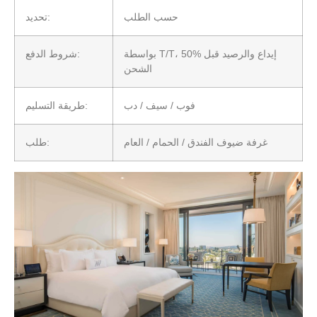
حسب الطلب
تحديد:
بواسطة T/T، 50% إيداع والرصيد قبل
شروط الدفع:
الشحن
فوب / سيف / دب
طريقة التسليم:
غرفة ضيوف الفندق / الحمام / العام
طلب: