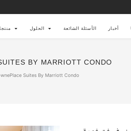
أخبار
الأسئلة الشائعة
الحلول
منتجا
أثاث غرفة فندق  BY MARRIOTT CONDO
/ أثاث غرفة فندق nePlace Suites By Marriott Condo