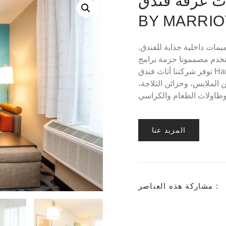
غرفة فندق TOWNEPLACE SUITES
BY MARRI
ات داخلية جذابة للفندق.
صممونا حزمة برامج SolidWorks CAD لإنتاج تصميمات عملية جميلة وقوية.
توفر شركتنا أثاث فندق Hampton Inn، بما في ذلك: الأرائك، وخزائن التلفزيون، وخزائن
الملابس، وخزائن الثلاجة،
المزيد عنا
مشاركة هذه العناصر :