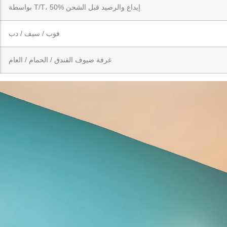
بواسطة T/T، 50% إيداع والرصيد قبل الشحن
فوب / سيف / دب
غرفة ضيوف الفندق / الحمام / العام