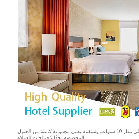
نحن مصنع للأثاث في نينغبو، الصين. نحن متخصصون في تصنيع مجموعة غرف النوم الفندقية الأمريكية وأثاث مشروع الفندق على مدار 10 سنوات. وسنقوم بعمل مجموعة كاملة من الحلول
المخصصة وفقًا لاحتياجات العملاء.