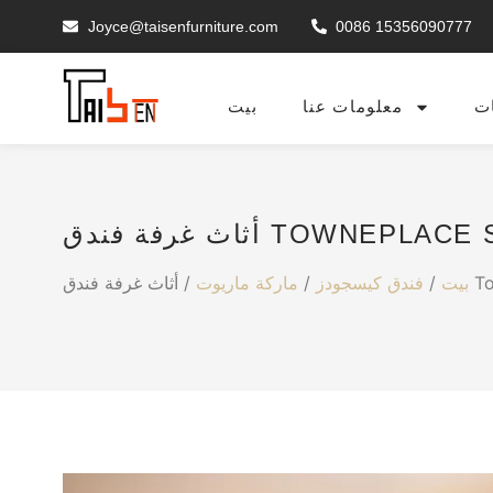
Joyce@taisenfurniture.com
0086 15356090777
ت
معلومات عنا
بيت
TOWNEPLACE SUITES
Tow
بيت
/
فندق كيسجودز
/
ماركة ماريوت