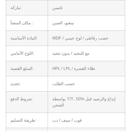
تايسن
ماركة:
نينغبو، الصين
مكان المنشأ :
MDF / خشب رقائقي / لوح حبيبي
المادة الأساسية:
مع التنجيد / بدون تنجيد
اللوح الأمامي:
HPL / LPL / طلاء القشرة
السلع القضية:
حسب الطلب
تحديد:
بواسطة T/T، 50% إيداع والرصيد قبل
شروط الدفع:
الشحن
فوب / سيف / دب
طريقة التسليم: