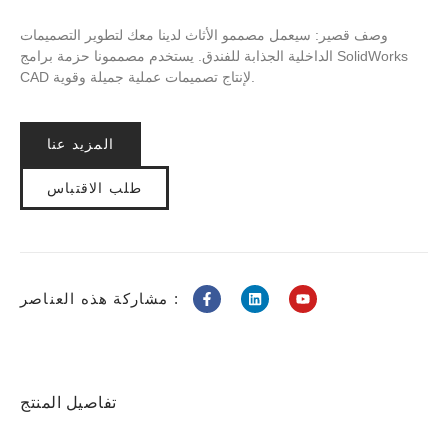
وصف قصير: سيعمل مصممو الأثاث لدينا معك لتطوير التصميمات
الداخلية الجذابة للفندق. يستخدم مصممونا حزمة برامج SolidWorks
CAD لإنتاج تصميمات عملية جميلة وقوية.
المزيد عنا
طلب الاقتباس
مشاركة هذه العناصر :
تفاصيل المنتج