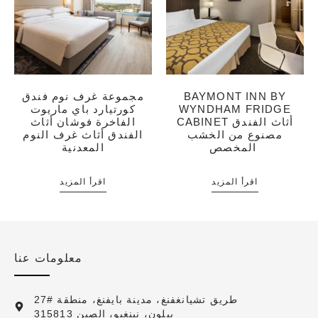
BAYMONT INN BY
مجموعة غرف نوم فندق
WYNDHAM FRIDGE
كورتيارد باي ماريوت
CABINET أثاث الفندق
الفاخرة فوشان أثاث
مصنوع من الخشب
الفندق أثاث غرف النوم
المخصص
المعدنية
اقرأ المزيد
اقرأ المزيد
معلومات عنا
27# طريق تشيانغفنغ، مدينة بايفنغ، منطقة
بيلون، نينغبو، الصين 315813