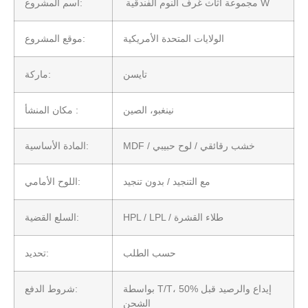
مجموعة أثاث غرف النوم الفندقية W
اسم المشروع:
الولايات المتحدة الأمريكية
موقع المشروع:
تايسن
ماركة:
نينغبو، الصين
مكان المنشأ :
MDF / خشب رقائقي / لوح حبيبي
المادة الأساسية:
مع التنجيد / بدون تنجيد
اللوح الأمامي:
HPL / LPL / طلاء القشرة
السلع القضية:
حسب الطلب
تحديد:
بواسطة T/T، 50% إيداع والرصيد قبل
شروط الدفع:
الشحن