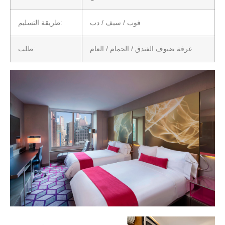
فوب / سيف / دب
طريقة التسليم:
غرفة ضيوف الفندق / الحمام / العام
طلب: