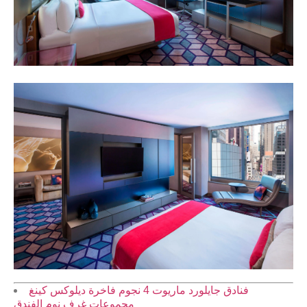
فنادق جايلورد ماريوت 4 نجوم فاخرة ديلوكس كينغ
مجموعات غرف نوم الفندق