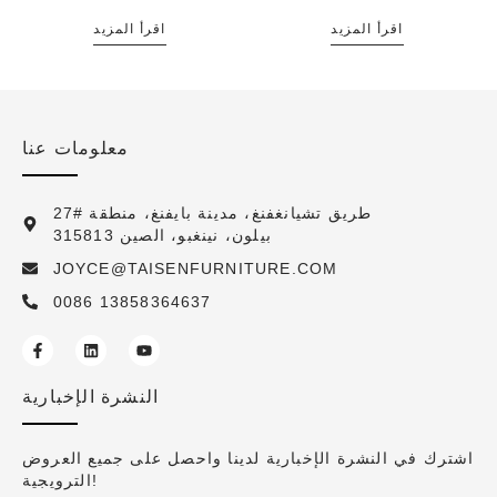
اقرأ المزيد
اقرأ المزيد
معلومات عنا
27# طريق تشيانغفنغ، مدينة بايفنغ، منطقة
بيلون، نينغبو، الصين 315813
JOYCE@TAISENFURNITURE.COM
0086 13858364637
النشرة الإخبارية
اشترك في النشرة الإخبارية لدينا واحصل على جميع العروض
الترويجية!