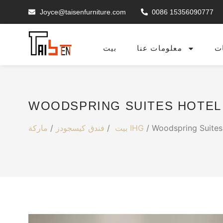
Joyce@taisenfurniture.com
0086 15356090777
ت
معلومات عنا
بيت
ماركة IHG
بيت
/
فندق كيسجودز
/