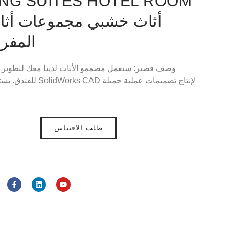
NG SUITES HOTEL ROOM
أثاث خشبي مجموعات أثا
المفروشات الحديثة
وصف قصير: سيعمل مصممو الأثاث لدينا معك لتطوير ال
للفندق. يستخدم مصممونا
طلب الاقتباس