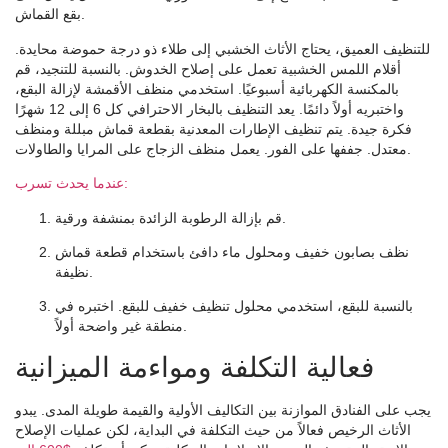
بقع القماش.
للتنظيف العميق، يحتاج الأثاث الخشبي إلى طلاء ذو ​​درجة حموضة محايدة.
أقلام اللمس الخشبية تعمل على إصلاح الخدوش. بالنسبة للتنجيد، قم
بالمكنسة الكهربائية أسبوعيًا. استخدمي منظف الأقمشة لإزالة البقع،
واختبريه أولاً دائمًا. يعد التنظيف بالبخار الاحترافي كل 6 إلى 12 شهرًا
فكرة جيدة. يتم تنظيف الإطارات المعدنية بقطعة قماش مبللة ومنظف
معتدل. جففها على الفور. يعمل منظف الزجاج على المرايا والطاولات.
عندما يحدث تسرب:
قم بإزالة الرطوبة الزائدة بمنشفة ورقية.
نظف بصابون خفيف ومحلول ماء دافئ باستخدام قطعة قماش
نظيفة.
بالنسبة للبقع، استخدمي محلول تنظيف خفيف للبقع. اختبره في
منطقة غير واضحة أولاً.
فعالية التكلفة ومواءمة الميزانية
يجب على الفنادق الموازنة بين التكاليف الأولية والقيمة طويلة المدى. يبدو
الأثاث الرخيص فعالاً من حيث التكلفة في البداية، لكن عمليات الإصلاح