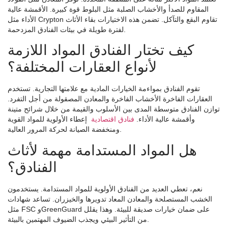
المقاوم للصدأ والأخشاب الصلبة مثل البلوط قوة كبيرة. الأقمشة عالية
الأداء مثل Crypton تقاوم البقع والتآكل. تضمن هذه الاختيارات بقاء الأثاث
لفترة طويلة في بيئات الفنادق المزدحمة.
كيف تختار الفنادق المواد اللازمة
لأنواع العقارات المختلفة؟
تقوم الفنادق بمواءمة الخيارات المادية مع علامتها التجارية. تستخدم
العقارات الفاخرة الأخشاب الفاخرة والمعادن المصقولة من أجل التفرد.
توازن الفنادق متوسطة المدى بين الأسلوب والقيمة من خلال شرائح متينة
وأقمشة عالية الأداء.
فنادق اقتصادية
إعطاء الأولوية للمواد القوية
ومنخفضة الصيانة لحركة المرور العالية.
هل المواد المستدامة مهمة لأثاث
الفنادق؟
نعم، تعطي العديد من الفنادق الأولوية للمواد المستدامة. يستخدمون
الخشب المستصلحة والمعادن المعاد تدويرها والخيزران. تساعد شهادات
مثل FSC وGreenGuard على ضمان خيارات صديقة للبيئة. وهذا يقلل
من التأثير البيئي ويجذب الضيوف المهتمين بالبيئة.