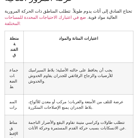
تحتاج الفنادق إلى أثاث يدوم طويلاً. تتطلب المناطق ذات الحركة المرورية
العالية مواد قوية.
ضع في اعتبارك الاحتياجات المحددة للمساحات
المختلفة:
اعتبارات المتانة والمواد
منطق
ة
الفند
ق
يجب أن يحافظ على حالته الأصلية؛ بلاط السيراميك
جماع
للأرضيات والزجاج الرقائقي للجدران يقاوم الخدوش
ات
والخدوش.
الضغ
ط
عرضة للتلف من الأمتعة والعربات؛ مركب أو معدن للألواح،
المم
بلاط الجدران يمنع الإصلاحات المتكررة.
رات
تتطلب طاولات وكراسي متينة تقاوم البقع والأضرار الناجمة
مناط
عن الانسكابات بسبب حركة القدم المستمرة وحركة الأثاث.
ق
الإفط