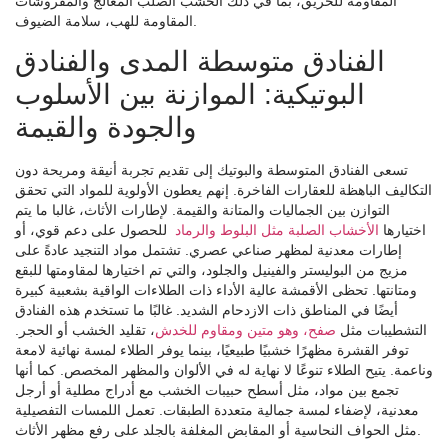
المقاومة للحريق، بما في ذلك الخشب الصلب المعالج والمفروشات
المقاومة للهب، سلامة الضيوف.
الفنادق متوسطة المدى والفنادق
البوتيكية: الموازنة بين الأسلوب
والجودة والقيمة
تسعى الفنادق المتوسطة والبوتيك إلى تقديم تجربة أنيقة ومريحة دون
التكاليف الباهظة للعقارات الفاخرة. إنهم يعطون الأولوية للمواد التي تحقق
التوازن بين الجماليات والمتانة والقيمة. لإطارات الأثاث، غالبا ما يتم
اختيارها
الأخشاب الصلبة مثل البلوط والرماد
للحصول على دعم قوي، أو
إطارات معدنية لمظهر صناعي عصري. تشتمل مواد التنجيد عادةً على
مزيج من البوليستر والفينيل والجلود، والتي تم اختيارها لمقاومتها للبقع
ومتانتها. تحظى الأقمشة عالية الأداء ذات الطلاءات الواقية بشعبية كبيرة
أيضًا في المناطق ذات الازدحام الشديد. غالبًا ما تستخدم هذه الفنادق
التشطيبات مثل
صفح، وهو متين ومقاوم للخدش
، تقليد الخشب أو الحجر.
توفر القشرة مظهرًا خشبيًا طبيعيًا، بينما يوفر الطلاء لمسة نهائية لامعة
وناعمة. يتيح الطلاء تنوعًا لا نهاية له في الألوان والمظهر المخصص. كما أنها
تجمع بين مواد، مثل أسطح حبيبات الخشب مع أدراج مطلية أو أرجل
معدنية، لإضفاء لمسة جمالية متعددة الطبقات. تعمل اللمسات التفصيلية
مثل الحواف النحاسية أو المقابض المغلفة بالجلد على رفع مظهر الأثاث.