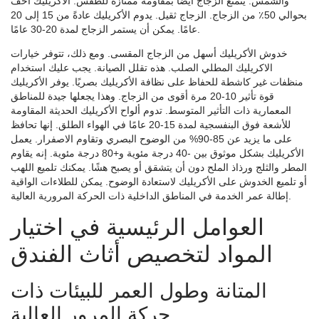
والشمس. يتمتع الزجاج أيضًا بمقاومة ممتازة للطقس. الأكريليك أخف
بحوالي 50٪ من الزجاج. الزجاج ثقيل. يدوم الأكريليك عادةً من 15 إلى 20
عامًا. يمكن أن يستمر الزجاج لمدة 20-30 عامًا.
خدوش الأكريليك أسهل من الزجاج المقسى. ومع ذلك، تتوفر خيارات
الاكريليك المطلي الصلب. هذه تقلل الصيانة. يجب عليك استخدام
منظفات غير كاشطة للحفاظ على نظافة الأكريليك بصريًا. يوفر الأكريليك
قوة تأثير 10-20 مرة أقوى من الزجاج. وهذا يجعلها جيدة للمناطق
المعمارية ذات التأثير المتوسط. تدوم ألواح الأكريليك الحديثة المقاومة
للأشعة فوق البنفسجية لمدة 15-20 عامًا في الهواء الطلق. إنها تحافظ
على ما يزيد عن 85-90% من الوضوح البصري وتقاوم الاصفرار. يعمل
الأكريليك بشكل موثوق بين -40 درجة مئوية و+80 درجة مئوية. إنه يقاوم
المطر والثلج ورذاذ الملح دون أن يتشقق أو يصبح هشًا. يمكنك تلميع اللهب
أو تلميع الخدوش على الأكريليك لاستعادة الوضوح. يمكن للطلاءات الواقية
إطالة عمر الخدمة في المناطق الداخلية ذات الحركة المرورية العالية.
العوامل الرئيسية في اختيار
المواد لتخصيص أثاث الفندق
المتانة وطول العمر للبيئات ذات
حركة المرور العالية