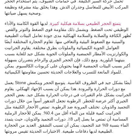
تحمل حركة السير الكثيفة. في حمامات الضيوف، يتم استخدام الحجر
المركب الأبيض للمغاسل وجدران الدش. وهذا يخلق بيئة مشرقة ونظيفة
وصحية يسهل صيانتها.
يتمتع الحجر الطبيعي بسلامة هيكلية كبيرة
. لديها القوة الكامنة والأداء
الوظيفي تحت الضغط. ويشمل ذلك مقاومة قوى الضغط والتوتر والقص.
تُظهر الكثافة والصلابة والسلامة الهيكلية مدى جودة تعامل البيئات الطبيعية
والمبنية مع الضغوط البيئية والتعافي منها. تقاوم الحجارة المختلفة أيضًا
العوامل الجوية الكيميائية والملوثات بطرق مختلفة. يقاوم الجرانيت
والكوارتزيت الأمطار الحمضية والملوثات الجوية بشكل جيد للغاية بسبب
بنيتهما البلورية. ومع ذلك، فإن الحجر الجيري والرخام يتضرران بسهولة
أكبر بسبب البيئات الحمضية لأنهما يحتويان على كربونات الكالسيوم. يمكن
للمواد المانعة للتسرب والعلاجات الحديثة تحسين مقاومتها الكيميائية.
يعمل Stone أيضًا بشكل جيد في الظروف القاسية. يتوسع الحجر وينكمش
مع دورات الحرارة والبرودة. هذا يمكن أن يسبب الإجهاد الهيكلي. يقاوم
الجرانيت بشكل عام التغيرات في درجات الحرارة بشكل جيد. بعض الحجر
الجيري أكثر عرضة للخطر. الرطوبة تجعل التدهور أسوأ من خلال دورات
التجميد والذوبان. تختلف المرونة ضد الرطوبة. تمتص الأحجار الكثيفة مثل
الجرانيت كمية قليلة من الماء أقل من 0.4%. يمكن للأحجار الرملية
المسامية أن تمتص ما يصل إلى 8٪. دورات التجميد والذوبان، حيث يتمدد
الماء بنسبة 9% عند التجميد، يمكن أن تسبب التشقق. العديد من الحجارة
الطبيعية لديها دفاعات طبيعية. الاختبارات الحديثة تقيس مرونتها.