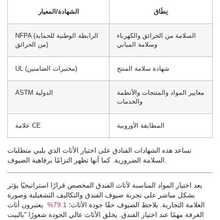
نِطَاق
الشهادة/المعيار
السلامة من الحرائق والكهرباء
NFPA (الرابطة الوطنية للحماية
وسلامة المباني
من الحرائق)
شهادة سلامة المنتج
UL (مختبرات الضامنين)
معايير المواد والمنتجات والأنظمة
ASTM الدولية
والخدمات
المطابقة الأوروبية
علامة CE
تساعد هذه الشهادات الفنادق على اختيار الأثاث الذي يلبي متطلبات
السلامة الضرورية. كما أنها تظهر التزامًا برفاهية الضيوف.
يعد اختيار المواد المناسبة لأثاث الفندق المخصص قرارًا استراتيجيًا يؤثر
بشكل مباشر على تجربة ضيوف الفندق والتكاليف التشغيلية وصورة
العلامة التجارية. يلاحظ الضيوف حقًا جودة الأثاث؛
79.1%
يعتبرون أثاث
الغرفة مهمًا عند اختيار الفندق. يخلق الأثاث عالي الجودة شعورًا "بالبيت