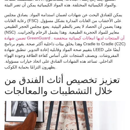
والمواد الكيميائية المختلفة. هذه المواد الكيميائية يمكن أن تضر البيئة.
يمكن للفنادق البحث عن شهادات لضمان استدامة المواد. يصادق مجلس
رعاية الغابات (FSC) على الأخشاب من الغابات المدارة بشكل مسؤول.
وهذا يضمن أن الحصاد لا يضر بالنظم البيئية. يضع مجلس الحجر الطبيعي
(NSC) معايير للمواد الحجرية الطبيعية. وهذا يشمل الرخام والجرانيت.
تضمن شهادة GreenGuard أن المنتجات لديها انبعاثات كيميائية منخفضة
.
وهذا يخلق بيئات داخلية أكثر صحة. يقوم برنامج Cradle to Cradle (C2C)
بتقييم صحة المواد وقابلية إعادة التدوير. تنطبق شهادة LEED أيضًا على
المفروشات. ويصنف المنتجات على أساس كفاءة الطاقة وجودة الهواء
الداخلي. تساعد هذه الشهادات الفنادق على اتخاذ خيارات مسؤولة.
يظهرون التزامًا بحماية الكوكب.
تعزيز تخصيص أثاث الفندق من
خلال التشطيبات والمعالجات