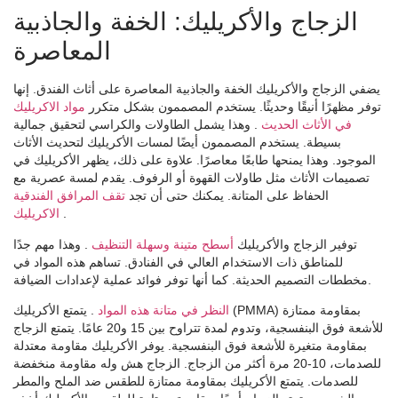
الزجاج والأكريليك: الخفة والجاذبية
المعاصرة
يضفي الزجاج والأكريليك الخفة والجاذبية المعاصرة على أثاث الفندق. إنها
توفر مظهرًا أنيقًا وحديثًا. يستخدم المصممون بشكل متكرر
مواد الاكريليك
في الأثاث الحديث
. وهذا يشمل الطاولات والكراسي لتحقيق جمالية
بسيطة. يستخدم المصممون أيضًا لمسات الأكريليك لتحديث الأثاث
الموجود. وهذا يمنحها طابعًا معاصرًا. علاوة على ذلك، يظهر الأكريليك في
تصميمات الأثاث مثل طاولات القهوة أو الرفوف. يقدم لمسة عصرية مع
الحفاظ على المتانة. يمكنك حتى أن تجد
تقف المرافق الفندقية
.
الاكريليك
توفير الزجاج والأكريليك
أسطح متينة وسهلة التنظيف
. وهذا مهم جدًا
للمناطق ذات الاستخدام العالي في الفنادق. تساهم هذه المواد في
مخططات التصميم الحديثة. كما أنها توفر فوائد عملية لإعدادات الضيافة.
النظر في متانة هذه المواد
. يتمتع الأكريليك (PMMA) بمقاومة ممتازة
للأشعة فوق البنفسجية، وتدوم لمدة تتراوح بين 15 و20 عامًا. يتمتع الزجاج
بمقاومة متغيرة للأشعة فوق البنفسجية. يوفر الأكريليك مقاومة معتدلة
للصدمات، 10-20 مرة أكثر من الزجاج. الزجاج هش وله مقاومة منخفضة
للصدمات. يتمتع الأكريليك بمقاومة ممتازة للطقس ضد الملح والمطر