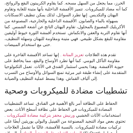
الخرز، مما يجعل من السهل مسحه. كما يقاوم الكريبتون البقع والروائح،
كما أنه مضاد للميكروبات. تتميز الأقمشة الداخلية بأنها متينة للغاية وتقاوم
البهتان والتكديس. إنها تطرد السوائل، لذلك يمكن تنظيف الانسكابات
بسهولة بالماء والصابون. الأقمشة الداخلية والخارجية، المصنوعة من
الأكريليك المصبوغ بالمحلول، تقاوم البهتان الناتج عن أشعة الشمس. كما
أنها تقاوم التربة والعفن والانكماش. تستخدم أقمشة الثورة خيوط أوليفين
مقاومة للبقع بشكل طبيعي. فهي متينة ومقاومة للبهتان وسهلة التنظيف،
حتى مع استخدام المبيضات.
تقدم هذه العلاجات
تعزيز المتانة
. إنها تساعد الأقمشة الفاخرة على
مقاومة التآكل اليومي. كما أنها تطرد الأوساخ والبقع، مما يحافظ على
حيوية الأقمشة. وهذا يحمي استثمار الفندق في الأثاث. تعمل التكنولوجيا
المتقدمة على إنشاء طبقة غير مرئية تمنع السوائل والأوساخ من التسرب
إلى ألياف القماش. وهذا يبسط عملية التنظيف والصيانة.
تشطيبات مضادة للميكروبات وصحية
الحفاظ على النظافة أمر بالغ الأهمية في الفنادق. تساعد التشطيبات
المضادة للميكروبات في الحفاظ على نظافة أسطح الأثاث. بعض
استخدامات الأثاث الخشبي
ورنيش محفز بتركيبة مضادة للميكروبات
.
تحتوي بعض مواد التنجيد المصنوعة من الفينيل والبولي يوريثين أيضًا على
تركيبات مضادة للميكروبات. بالنسبة للأقمشة، غالبًا ما تشمل العلاجات
المعادن الثقيلة مثل الفضة أو الزنك
أو السيلان (Si-Quat) أو عوامل