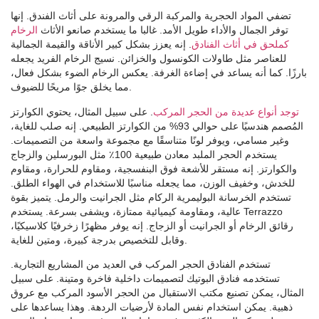
تضفي المواد الحجرية والمركبة الرقي والمرونة على أثاث الفندق. إنها
توفر الجمال والأداء طويل الأمد. غالبا ما يستخدم صانعو الأثاث
الرخام
كملحق في أثاث الفنادق
. إنه يعزز بشكل كبير الأناقة والقيمة الجمالية
للعناصر مثل طاولات الكونسول والخزائن. نسيج الرخام الفريد يجعله
بارزًا. كما أنه يساعد في إضاءة الغرفة. يعكس الرخام الضوء بشكل فعال،
مما يخلق جوًا مريحًا للضيوف.
توجد أنواع عديدة من الحجر المركب
. على سبيل المثال، يحتوي الكوارتز
المُصمم هندسيًا على حوالي 93% من الكوارتز الطبيعي. إنه صلب للغاية،
وغير مسامي، ويوفر لونًا متناسقًا مع مجموعة واسعة من التصميمات.
يستخدم الحجر الملبد معادن طبيعية 100٪ مثل البورسلين والزجاج
والكوارتز. إنه مستقر للأشعة فوق البنفسجية، ومقاوم للحرارة، ومقاوم
للخدش، وخفيف الوزن، مما يجعله مناسبًا للاستخدام في الهواء الطلق.
تستخدم الخرسانة البوليمرية الركام مثل الجرانيت والرمل. يتميز بقوة
عالية، ومقاومة كيميائية ممتازة، ويشفى بسرعة. يستخدم Terrazzo
رقائق الرخام أو الجرانيت أو الزجاج. إنه يوفر مظهرًا زخرفيًا كلاسيكيًا،
وقابل للتخصيص بدرجة كبيرة، ومتين للغاية.
تستخدم الفنادق الحجر المركب في العديد من المشاريع التجارية.
تستخدمه فنادق البوتيك لتصميمات داخلية فاخرة ومتينة. على سبيل
المثال، يمكن تصنيع مكتب الاستقبال من الحجر الأسود المركب مع عروق
ذهبية. يمكن استخدام نفس المادة لأرضيات الردهة. وهذا يساعدها على