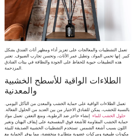
تعمل التشطيبات والمعالجات على تعزيز أداء ومظهر أثاث الفندق بشكل
كبير. إنها تحمي المواد، وتطيل عمر الأثاث، وتحسن تجارب الضيوف. تعتبر
هذه التطبيقات حيوية للحفاظ على الجودة والنظافة في بيئات الفنادق
المزدحمة.
الطلاءات الواقية للأسطح الخشبية
والمعدنية
تعمل الطلاءات الواقية على حماية الخشب والمعدن من التآكل اليومي.
بالنسبة للخشب، يمكن للفنادق الاختيار من بين العديد من الحلول الفعالة.
حلول الخشب للماء
إنشاء حاجز ضد الرطوبة، ومنع التعفن. تعمل مواد
حماية الخشب المقاومة للأشعة فوق البنفسجية على إيقاف البهتان وتغير
اللون بسبب أشعة الشمس. تستخدم التشطيبات الخشبية الصديقة للبيئة
مكونات طبيعية ومركبات عضوية متطايرة منخفضة، مما يوفر الحماية مع