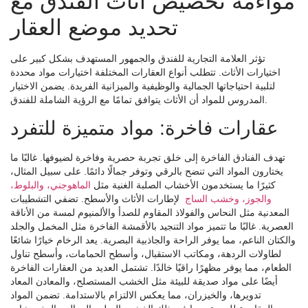
مواءمة تخصيص أثاث الفندق مع
تحديد موضع العقار
تؤثر العلامة التجارية للفندق والجمهور المستهدف بشكل كبير على
اختيارات الأثاث. تتطلب أنواع العقارات المختلفة اختيارات مواد محددة
لتلبية احتياجاتها الجمالية والوظيفية والميزانية الفريدة. يضمن الاختيار
المدروس للمواد أن الأثاث يتوافق تمامًا مع الرؤية الشاملة للفندق.
عقارات فاخرة: مواد متميزة للتفرد
تهدف الفنادق الفاخرة إلى خلق تجربة حصرية وفاخرة لضيوفها. غالبًا ما
يختارون المواد التي تنضح بالرقي وتوفر جمالًا دائمًا. على سبيل المثال،
كثيرًا ما يستخدمون الأخشاب الصلبة الغنية مثل
الماهوجني، والبلوط،
والجوز، وخشب الساج
لإطارات الأثاث والأسطح. تضفي التشطيبات
المعدنية مثل النحاس والفولاذ المقاوم للصدأ والألمنيوم لمسة من الأناقة
العصرية. غالبًا ما تتميز مواد التنجيد بالأقمشة الفاخرة مثل المخمل والجلد
والكتان الناعم، مما يوفر الراحة والجاذبية البصرية. يعد الرخام خيارًا شائعًا
لطاولات الردهة، ومكاتب الاستقبال، وأسطح الحمامات، وأسطح تناول
الطعام، مما يوفر مظهرًا راقيًا خالدًا. تشتمل العديد من العقارات الفاخرة
أيضًا على مواد صديقة للبيئة مثل الخشب المستصلح، والمعادن المعاد
تدويرها، والخيزران، مما يعكس الالتزام بالاستدامة. تضمن المواد