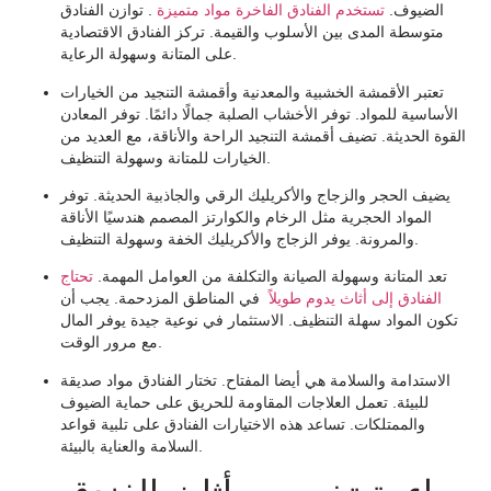
الضيوف.
تستخدم الفنادق الفاخرة مواد متميزة
. توازن الفنادق
متوسطة المدى بين الأسلوب والقيمة. تركز الفنادق الاقتصادية
على المتانة وسهولة الرعاية.
تعتبر الأقمشة الخشبية والمعدنية وأقمشة التنجيد من الخيارات
الأساسية للمواد. توفر الأخشاب الصلبة جمالًا دائمًا. توفر المعادن
القوة الحديثة. تضيف أقمشة التنجيد الراحة والأناقة، مع العديد من
الخيارات للمتانة وسهولة التنظيف.
يضيف الحجر والزجاج والأكريليك الرقي والجاذبية الحديثة. توفر
المواد الحجرية مثل الرخام والكوارتز المصمم هندسيًا الأناقة
والمرونة. يوفر الزجاج والأكريليك الخفة وسهولة التنظيف.
تعد المتانة وسهولة الصيانة والتكلفة من العوامل المهمة.
تحتاج
الفنادق إلى أثاث يدوم طويلاً
في المناطق المزدحمة. يجب أن
تكون المواد سهلة التنظيف. الاستثمار في نوعية جيدة يوفر المال
مع مرور الوقت.
الاستدامة والسلامة هي أيضا المفتاح. تختار الفنادق مواد صديقة
للبيئة. تعمل العلاجات المقاومة للحريق على حماية الضيوف
والممتلكات. تساعد هذه الاختيارات الفنادق على تلبية قواعد
السلامة والعناية بالبيئة.