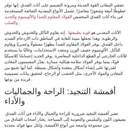
تضفي المعادن القوة الحديثة ومرونة التصميم على أثاث الفندق. إنها توفر
خطوطًا أنيقة وشعورًا معاصرًا. تشمل الأنواع المعدنية الشائعة المستخدمة
في بناء أثاث الفندق المخصص
الفولاذ المقاوم للصدأ والألومنيوم والحديد
.
والصلب
الأثاث المعدني هو
قوية بطبيعتها
. إنه يقاوم التآكل والخدوش والخدوش
والرطوبة. وهذا يجعلها متينة للغاية في المناطق ذات الازدحام الشديد
داخل الفندق. يوفر الفولاذ المقاوم للصدأ مظهرًا مصقولًا وعصريًا ويقاوم
التآكل. الألومنيوم خفيف الوزن ومتعدد الاستخدامات، وغالبًا ما يستخدم
للأثاث الخارجي أو القطع الداخلية المعاصرة. يوفر الحديد إحساسًا كلاسيكيًا
قويًا، بينما يوفر الفولاذ سلامة هيكلية ممتازة. يقدّر المصممون المعادن
لقدرتها على إنشاء أشكال معقدة وأشكال بسيطة. كما أنها تجمع بين
المعادن والمواد الأخرى، مثل الخشب أو الزجاج، لتحقيق بيانات تصميمية
فريدة من نوعها.
أقمشة التنجيد: الراحة والجماليات
والأداء
تعتبر أقمشة التنجيد ضرورية للراحة والجمال والأداء في أثاث الفندق.
يضيفون اللون والملمس والنعومة إلى المساحة. يختار أصحاب الفنادق من
بين مجموعة واسعة من أنواع الأقمشة، ولكل منها فوائد محددة.