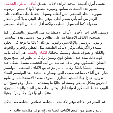
تشمل أنواع أقمشة التنجيد الرائدة لأثاث الفنادق
ألياف النايلون الحديثة
.
تشتهر هذه المنتجات بمتانتها وسهولة تنظيفها لأنها لا تمتص الرطوبة
بسهولة. الجلد الطبيعي متين للغاية ويسهل الحفاظ على نظافته، على
الرغم من أنه يأتي بسعر أعلى. يوفر الجلد البيئي بديلاً أكثر بأسعار
معقولة. كما أنه سهل التنظيف ولكنه أقل متانة من الجلد الطبيعي.
وتشمل الخيارات الأخرى الألياف الاصطناعية مثل السليلوز والفسكوز. كما
تستخدم الألياف الاصطناعية على نطاق واسع. وتشمل هذه البوليستر
والبولي بروبيلين والإيلاستين والبولي يوريثان (غالبًا ما يوجد في الجلود
البيئية) والأكريليك. توفر الألياف الطبيعية مثل القطن والحرير والجوت
والكتان والصوف نسيجًا وملمسًا مختلفًا.
الكتان والقنب
هي ألياف نباتية
قوية ذات تمدد جيد. القطن قوي ومتين، وغالبًا ما يظهر في نسج مزيج
القطن. الفسكوز، وهو ألياف صناعية من لب الخشب، تنسدل بشكل جيد
وتمنحك ملمسًا ناعمًا. وغالبا ما يتم مزجه مع الألياف الطبيعية. البوليستر
عبارة عن ألياف صناعية تضيف القوة ومقاومة التجعد. يعد البوليستر المعاد
تدويره خيارًا جيدًا للتنجيد التجاري. الصوف متعدد الاستخدامات ومقاوم
للحريق بشكل طبيعي ومستدام. غالبًا ما يستخدم المخمل، وهو نسيج من
الوبر، خلائط الفسكوز لصيانة أقل. يعتبر الجلد، مثل الجلد والجلد المدبوغ،
منتجًا طبيعيًا قويًا جدًا ومرنًا ومتينًا.
عند النظر في الأداء، توفر الأقمشة المختلفة خصائص مختلفة ضد التآكل.
نايلون
تعتبر من أقوى الألياف الصناعية. إنه يوفر مقاومة عالية