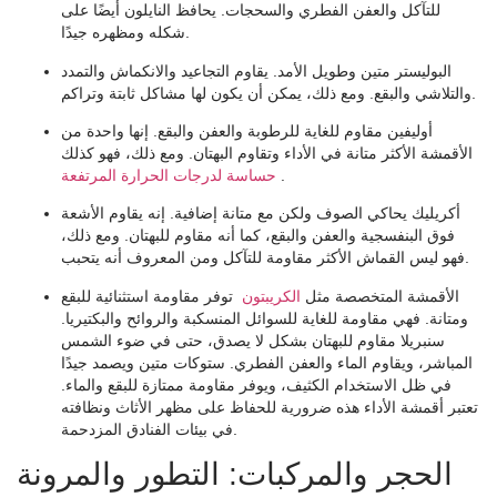
للتآكل والعفن الفطري والسحجات. يحافظ النايلون أيضًا على
شكله ومظهره جيدًا.
البوليستر
متين وطويل الأمد. يقاوم التجاعيد والانكماش والتمدد
والتلاشي والبقع. ومع ذلك، يمكن أن يكون لها مشاكل ثابتة وتراكم.
أوليفين
مقاوم للغاية للرطوبة والعفن والبقع. إنها واحدة من
الأقمشة الأكثر متانة في الأداء وتقاوم البهتان. ومع ذلك، فهو كذلك
.
حساسة لدرجات الحرارة المرتفعة
أكريليك
يحاكي الصوف ولكن مع متانة إضافية. إنه يقاوم الأشعة
فوق البنفسجية والعفن والبقع، كما أنه مقاوم للبهتان. ومع ذلك،
فهو ليس القماش الأكثر مقاومة للتآكل ومن المعروف أنه يتحبب.
الأقمشة المتخصصة مثل
الكريبتون
توفر مقاومة استثنائية للبقع
ومتانة. فهي مقاومة للغاية للسوائل المنسكبة والروائح والبكتيريا.
سنبريلا
مقاوم للبهتان بشكل لا يصدق، حتى في ضوء الشمس
المباشر، ويقاوم الماء والعفن الفطري.
ستوكات
متين ويصمد جيدًا
في ظل الاستخدام الكثيف، ويوفر مقاومة ممتازة للبقع والماء.
تعتبر أقمشة الأداء هذه ضرورية للحفاظ على مظهر الأثاث ونظافته
في بيئات الفنادق المزدحمة.
الحجر والمركبات: التطور والمرونة