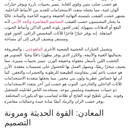
هو خشب صلب متين وقوي للغاية. يتميز بحبيبات بارزة ويوفر خيارات
ألوان غنية، مما يجعله متعدد الاستخدامات للعديد من الأنماط الداخلية.
يشتهر خشب القيقب بلمسته النهائية الخفيفة وحبوبه الناعمة والمتانة. غالبًا
ما يختار المصممون خشب القيقب
التصاميم المعاصرة والحد الأدنى
لأنه
البقع أو الدهانات بسهولة. يُقدر الجوز بلونه الغني الداكن وأنماط الحبوب
المذهلة. إنه يوفر خيارًا فاخرًا للأثاث المخصص الراقي. الجوز قوي
ومستقر ويضيف الرقي إلى أي مساحة.
وتشمل الخيارات الخشبية الشعبية الأخرى
الماهوجني
، والمعروفة
بجماليتها الغنية والأنيقة، والكرز الذي يوفر مظهرًا دافئًا وغنيًا. الصنوبر هو
الخشب اللين بأسعار معقولة وخفيفة الوزن. تتميز بحبيبات مميزة، مما
يضيف سحرًا ريفيًا، ويسهل العمل بها للحصول على تصميمات معقدة. الأرز
هو خشب ناعم يُقدر بمقاومته الطبيعية للرطوبة والحشرات والتعفن. كما
أن لها خصائص عطرية ولون بني محمر، مما يجعلها متعددة الاستخدامات
للأثاث الداخلي والخارجي. التنوب هو خشب لين آخر متعدد الاستخدامات
ذو حبيبات مستقيمة وملمس موحد. يستخدمه الناس لقابليته للتشغيل
وقوته. يمكن تلطيخ لونه الفاتح أو طلائه ليتناسب مع الديكورات المختلفة.
يوفر خشب الزان والرماد أيضًا متانة جيدة وجماليات معاصرة.
المعادن: القوة الحديثة ومرونة
التصميم