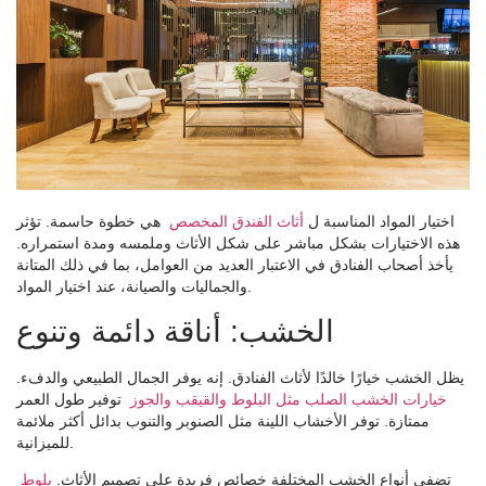
اختيار المواد المناسبة ل
أثاث الفندق المخصص
هي خطوة حاسمة. تؤثر
هذه الاختيارات بشكل مباشر على شكل الأثاث وملمسه ومدة استمراره.
يأخذ أصحاب الفنادق في الاعتبار العديد من العوامل، بما في ذلك المتانة
والجماليات والصيانة، عند اختيار المواد.
الخشب: أناقة دائمة وتنوع
يظل الخشب خيارًا خالدًا لأثاث الفنادق. إنه يوفر الجمال الطبيعي والدفء.
خيارات الخشب الصلب مثل البلوط والقيقب والجوز
توفير طول العمر
ممتازة. توفر الأخشاب اللينة مثل الصنوبر والتنوب بدائل أكثر ملائمة
للميزانية.
تضفي أنواع الخشب المختلفة خصائص فريدة على تصميم الأثاث.
بلوط