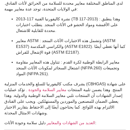
لدى المناطق المختلفة معايير محددة للسلامة من الحرائق لأثاث الفنادق.
في الولايات المتحدة، توجد عدة معايير مهمة:
: وهذا ينطبق
نشرة كاليفورنيا الفنية 117-2013 (TB 117-2013)
على الأقمشة ومواد الحشو في الأثاث المنجد. يتطلب اختبارات
محددة للقابلية للاشتعال.
: وتشمل هذه الاختبارات الأثاث المنجد (ASTM
معايير ASTM
E1537) والكراسي المكدسة (ASTM E1822). كما أنها تغطي أيضًا
قوة الإشعال للفراش (ASTM E2187).
معايير الرابطة الوطنية لكرة القدم
: تتناول هذه المعايير مقاومة
اشتعال السجائر لمكونات الأثاث المنجد (NFPA 260) وتجميعات
المواد (NFPA 261).
يشرف مكتب كاليفورنيا للسلع والخدمات المنزلية (CBHGAS) على شهادة
المنتج. وهذا يضمن تلبية المنتجات
معايير السلامة والجودة
. تؤكد عمليات
إصدار الشهادات أن المنتجات تلبي معايير السلامة الوطنية والدولية. وهذا
يعطي الضمان للمصنعين والموردين والمستهلكين. ويجب على الفنادق
الالتزام بهذه اللوائح. كما يحتاجون أيضًا إلى الاحتفاظ بتقارير الاختبار
وشهادات الامتثال المحدثة.
دليل سلامة وجودة الأثاث:
العديد من الشهادات والمعايير