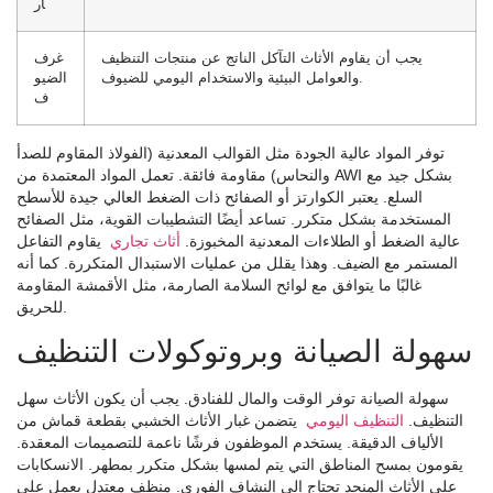
ار
يجب أن يقاوم الأثاث التآكل الناتج عن منتجات التنظيف
غرف
والعوامل البيئية والاستخدام اليومي للضيوف.
الضيو
ف
توفر المواد عالية الجودة مثل القوالب المعدنية (الفولاذ المقاوم للصدأ
والنحاس) مقاومة فائقة. تعمل المواد المعتمدة من AWI بشكل جيد مع
السلع. يعتبر الكوارتز أو الصفائح ذات الضغط العالي جيدة للأسطح
المستخدمة بشكل متكرر. تساعد أيضًا التشطيبات القوية، مثل الصفائح
عالية الضغط أو الطلاءات المعدنية المخبوزة.
أثاث تجاري
يقاوم التفاعل
المستمر مع الضيف. وهذا يقلل من عمليات الاستبدال المتكررة. كما أنه
غالبًا ما يتوافق مع لوائح السلامة الصارمة، مثل الأقمشة المقاومة
للحريق.
سهولة الصيانة وبروتوكولات التنظيف
سهولة الصيانة توفر الوقت والمال للفنادق. يجب أن يكون الأثاث سهل
التنظيف.
التنظيف اليومي
يتضمن غبار الأثاث الخشبي بقطعة قماش من
الألياف الدقيقة. يستخدم الموظفون فرشًا ناعمة للتصميمات المعقدة.
يقومون بمسح المناطق التي يتم لمسها بشكل متكرر بمطهر. الانسكابات
على الأثاث المنجد تحتاج إلى النشاف الفوري. منظف ​​معتدل يعمل على