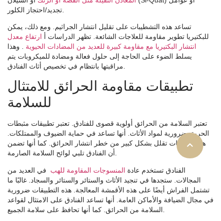
تجديد/احتجاز الكلور.
تساعد هذه التشطيبات على تقليل انتشار الجراثيم. ومع ذلك، يمكن
للبكتيريا تطوير مقاومة للعلاجات الشائعة. تظهر الدراسات أ
ارتفاع معدل
انتشار البكتيريا مع مقاومة كبيرة للعديد من المضادات الحيوية
. وهذا
يسلط الضوء على الحاجة إلى حلول فعالة ومضادة للميكروبات يتم
مراقبتها بانتظام في تخصيص أثاث الفنادق.
تطبيقات مقاومة الحرائق للامتثال
للسلامة
تعتبر السلامة من الحرائق أولوية قصوى للفنادق. تعتبر تطبيقات مثبطات
الحريق ضرورية لمواد الأثاث. أنها تساعد في حماية الضيوف والممتلكات.
هذه العلاجات تقلل بشكل كبير من خطر انتشار الحرائق. كما أنها تضمن
أن الفنادق تلبي لوائح السلامة الصارمة.
الفنادق تستخدم عادة
المنسوجات المقاومة للهب
في العديد من
المجالات. ستجدها في تنجيد الأثاث والستائر والستائر والسجاد. غالبًا ما
تشتمل الفراش أيضًا على هذه الأقمشة المعالجة. هذه التطبيقات ضرورية
في مجال الضيافة والأماكن العامة. أنها تساعد الفنادق على الامتثال لقواعد
السلامة من الحرائق. كما أنها تحافظ على سلامة الجميع.