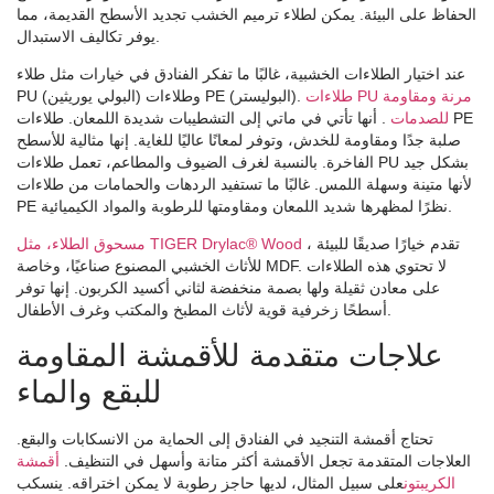
الحفاظ على البيئة. يمكن لطلاء ترميم الخشب تجديد الأسطح القديمة، مما
يوفر تكاليف الاستبدال.
عند اختيار الطلاءات الخشبية، غالبًا ما تفكر الفنادق في خيارات مثل طلاء
طلاءات PU مرنة ومقاومة
PU (البولي يوريثين) وطلاءات PE (البوليستر).
للصدمات
. أنها تأتي في ماتي إلى التشطيبات شديدة اللمعان. طلاءات PE
صلبة جدًا ومقاومة للخدش، وتوفر لمعانًا عاليًا للغاية. إنها مثالية للأسطح
الفاخرة. بالنسبة لغرف الضيوف والمطاعم، تعمل طلاءات PU بشكل جيد
لأنها متينة وسهلة اللمس. غالبًا ما تستفيد الردهات والحمامات من طلاءات
PE نظرًا لمظهرها شديد اللمعان ومقاومتها للرطوبة والمواد الكيميائية.
، تقدم خيارًا صديقًا للبيئة
مسحوق الطلاء، مثل TIGER Drylac® Wood
للأثاث الخشبي المصنوع صناعيًا، وخاصة MDF. لا تحتوي هذه الطلاءات
على معادن ثقيلة ولها بصمة منخفضة لثاني أكسيد الكربون. إنها توفر
أسطحًا زخرفية قوية لأثاث المطبخ والمكتب وغرف الأطفال.
علاجات متقدمة للأقمشة المقاومة
للبقع والماء
تحتاج أقمشة التنجيد في الفنادق إلى الحماية من الانسكابات والبقع.
العلاجات المتقدمة تجعل الأقمشة أكثر متانة وأسهل في التنظيف.
أقمشة
الكريبتون
على سبيل المثال، لديها حاجز رطوبة لا يمكن اختراقه. ينسكب