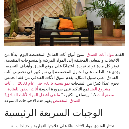
القمة
مواد أثاث الفندق
تتنوع أنواع أثاث الفنادق المخصصة اليوم، بدءًا من
الأخشاب والمعادن المختلفة إلى المواد المركبة والمنسوجات المتقدمة.
توفر كل مادة فوائد فريدة، اعتمادًا على موقع الفندق وأهداف التصميم.
يؤدي هذا الطلب على الحلول المخصصة إلى نمو كبير في تخصيص أثاث
الفنادق. على سبيل المثال، يقدم سوق الأثاث الفندقي من فئة الخمس
نجوم عددًا كبيرًا من المنتجات
نمو بنسبة 8.5% حتى عام 2033
ل
أثاث
مشروع الفندق
مع التأكيد على ضرورة الجودة
أثاث العقود للفنادق
.
مصنع أثاث
" A
ما هي أفضل المواد لأثاث الفنادق؟
ويتساءل الكثير، "
يفهم هذه الاحتياجات المتنوعة.
الفندق المخصص
الوجبات السريعة الرئيسية
تختار الفنادق مواد الأثاث بناءً على علامتها التجارية واحتياجات