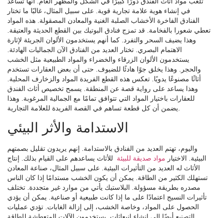
تلعب مواد أثاث الفندق دورًا كبيرًا في الشكل والمظهر العام. أنها تساعد
في إنشاء هوية علامة تجارية قوية. على سبيل المثال، غالبًا ما تختار
الفنادق الفاخرة الأخشاب الصلبة الغنية والمعادن المصقولة. هذه المواد
تعطي شعورا بالفخامة. قد تمزج فنادق البوتيك بين القطع الحديثة والعتيقة.
وهذا يضيف السحر والتفرد. كما أنهم يستخدمون الألوان الجريئة لإثارة
الاهتمام البصري. تختار العديد من الفنادق الآن الجماليات الهادئة.
يستخدمون الألوان الزرقاء والخضراء والمواد الطبيعية مثل الخشب
والحجر. وهذا يخلق جوًا هادئًا للضيوف. حتى أن بعض العقارات تستخدم
أثاثًا مصنوعًا يدويًا. تعكس هذه القطع الفريدة المواد والزخارف المحلية.
وهذا يساعد على رواية قصة عن المنطقة. يسمح تخصيص أثاث الفندق
للعقارات باختيار المواد التي تتوافق تمامًا مع الجمالية المرغوبة. وهذا
يضمن أن كل قطعة تساهم في القصة الفريدة للعلامة التجارية.
الاستدامة والأثر البيئي
واليوم، تهتم العديد من الفنادق بالاستدامة. إنهم يريدون تقليل بصمتهم
البيئية. الاختيار
مواد صديقة للبيئة
للأثاث يساعدهم على القيام بذلك. إنتاج
الأثاث له العديد من التأثيرات البيئية. على سبيل المثال، صناعة المعادن
تستهلك الكثير من الطاقة. يمكن أن يكون الخشب مستدامًا إذا كان الناس
مصدره بطريقة مسؤولة. البلاستيك يأتي من موارد غير متجددة. تختلف
تأثيرات النسيج اعتمادًا على ما إذا كانت طبيعية أو صناعية. يمكن أن يؤدي
الحصول على المواد، وخاصة الخشب، إلى إزالة الغابات. تؤدي عمليات
التصنيع أيضًا إلى إنشاء انبعاثات. يستخدمون الآلات المتعطشة للطاقة