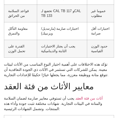
عموما غير
تخضع لـ CAL TB 117 وCAL
قواعد السلامة
مطلوب
TB 133
من الحرائق
اختبارات أقل
اختبارات صارمة (مارتنديل/
مقاومة التآكل
صرامة
ويزنبيك)
والتمزق
حدود الوزن
يجب أن يجتاز الاختبارات
القدرة على
القياسية
الثابتة والديناميكية
تحمل الوزن
تؤكد هذه الاختلافات على أهمية اختيار النوع المناسب من الأثاث لبيئات
معينة. يمكن للشركات التي تستثمر في الأثاث ذي الجودة التعاقدية أن
تتوقع متانة ووظيفة معززة، مما يجعلها خيارًا حكيمًا للإعدادات التجارية.
معايير الأثاث من فئة العقد
أثاث من فئة العقد
يجب أن تستوفي معايير صارمة لضمان السلامة
والمتانة في البيئات التجارية. شهادات مختلفة تثبت جودة وأداء هذه
المنتجات. وتشمل الشهادات الرئيسية: