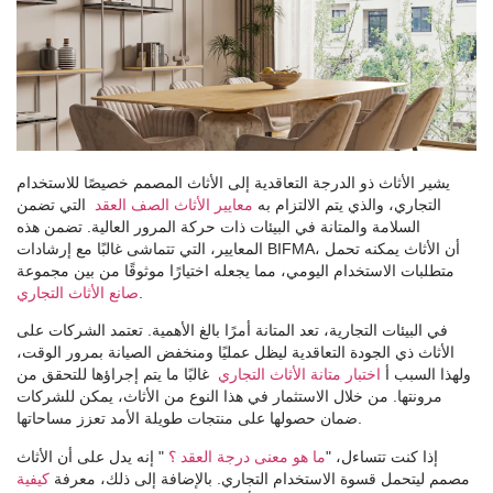
يشير الأثاث ذو الدرجة التعاقدية إلى الأثاث المصمم خصيصًا للاستخدام
التجاري، والذي يتم الالتزام به
معايير الأثاث الصف العقد
التي تضمن
السلامة والمتانة في البيئات ذات حركة المرور العالية. تضمن هذه
المعايير، التي تتماشى غالبًا مع إرشادات BIFMA، أن الأثاث يمكنه تحمل
متطلبات الاستخدام اليومي، مما يجعله اختيارًا موثوقًا من بين مجموعة
.
صانع الأثاث التجاري
في البيئات التجارية، تعد المتانة أمرًا بالغ الأهمية. تعتمد الشركات على
الأثاث ذي الجودة التعاقدية ليظل عمليًا ومنخفض الصيانة بمرور الوقت،
ولهذا السبب أ
اختبار متانة الأثاث التجاري
غالبًا ما يتم إجراؤها للتحقق من
مرونتها. من خلال الاستثمار في هذا النوع من الأثاث، يمكن للشركات
ضمان حصولها على منتجات طويلة الأمد تعزز مساحاتها.
إذا كنت تتساءل، "
ما هو معنى درجة العقد ؟
" إنه يدل على أن الأثاث
مصمم ليتحمل قسوة الاستخدام التجاري. بالإضافة إلى ذلك، معرفة
كيفية