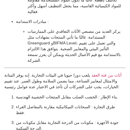
للمواد الكيميائية القاسية، مما يجعل التنظيف أسهل وأكثر
فعالية.
:
مبادرات الاستدامة
يركز العديد من مصنعي الأثاث التعاقدي على الممارسات
المستدامة. غالبًا ما تأتي المنتجات بشهادات مثل
Greenguard وBIFMA Level، والتي تعمل على تقييم
التأثير البيئي والمعايير الصحية. يتوافق هذا الالتزام
بالاستدامة مع قيم الأعمال الحديثة ويمكن أن يعزز سمعة
الشركة.
أثاث من فئة العقد
يلعب دورا حيويا في البيئات التجارية. إنه يوفر المتانة
والامتثال لمعايير الصناعة، مما يضمن السلامة وطول العمر. عند تقييم
الخيارات، يجب على الشركات أن تأخذ في الاعتبار عدة عوامل رئيسية:
: الخشب الصلب مقابل المنتجات الخشبية الهندسية.
بناء الإطار
طرق النجارة
: السحابات الميكانيكية مقارنة بالمفاصل الغراء
فقط.
جودة الأجهزة
: مكونات من الدرجة التجارية مقابل مكونات من
الدرجة السكنية.