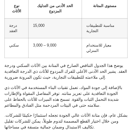
مستوى المتانة
الحد الأدنى من التدليك
نوع
المزدوج
الأثاث
مناسبة للتطبيقات
15,000
درجة
التجارية
العقد
معيار للاستخدام
3,000 – 9,000
سكني
المنزلي
يوضح هذا الجدول التناقض الصارخ في المتانة بين الأثاث السكني ودرجة
العقد. يشير الحد الأدنى الأعلى للفرك المزدوج للأثاث ذي الدرجة التعاقدية
إلى ملاءمته للتطبيقات التجارية، حيث تكون المرونة ضرورية.
بالإضافة إلى جودة المواد، تعمل تقنيات البناء المستخدمة في الأثاث ذي
الجودة التعاقدية على تعزيز متانته. توفر المفاصل المقواة والإطارات
شديدة التحمل الثبات والقوة. تسمح هذه الميزات للأثاث بالحفاظ على
سلامته حتى في البيئات المزدحمة مثل الفنادق والمطاعم.
بشكل عام، فإن متانة الأثاث عالي الجودة تجعله استثمارًا حكيمًا للشركات.
ومن خلال اختيار القطع المصممة لتدوم طويلاً، يمكن للشركات تقليل
تكاليف الاستبدال وضمان جمالية متسقة في مساحاتها.