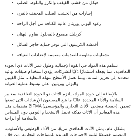
هيكل من خشب القيقب والكرز والبلوط الصلب
إطارات من الخشب الصلب المجفف بالفرن
رغوة البولي يوريثان عالية الكثافة من أجل الراحة
أكريليك مصبوغ بالمحلول يقاوم البهتان
أقمشة الكريبتون التي توفر حماية حاجز السائل
تشطيبات مقاومة للصدمات مصممة لإعدادات الضيافة
تساهم هذه المواد في القوة الإجمالية وطول عمر الأثاث ذي الجودة
التعاقدية، مما يجعله استثمارًا ذكيًا للشركات. يؤدي استخدام طبقات نهائية
متعددة إلى تعزيز المتانة، بينما تعمل الأسطح سهلة التنظيف، مثل الفينيل
والبولي يوريثين، على تبسيط عملية الصيانة.
بالإضافة إلى جودة المواد، يلتزم الأثاث ذو الجودة التعاقدية بمعايير
السلامة والأداء المحددة. غالبًا ما يتبع المصنعون الإرشادات التي تضعها
منظمات مثل BIFMA (جمعية مصنعي الأثاث التجاري والمؤسسي). تضمن
هذه المعايير أن الأثاث يمكنه تحمل الاستخدام اليومي دون المساس
بالسلامة أو الراحة.
بشكل عام، يمثل الأثاث التعاقدي مزيجًا من الأداء الوظيفي والأسلوب،
المصمم خصيصًا لتلبية الاحتياجات الفريدة للمساحات التجارية. من خلال