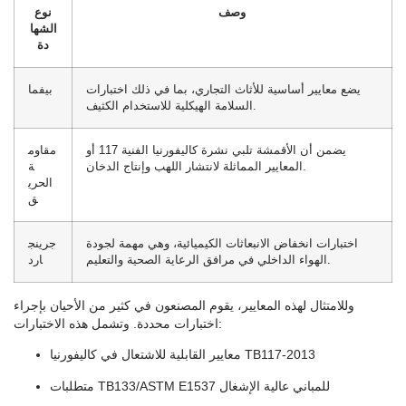
وصف
نوع
الشها
دة
يضع معايير أساسية للأثاث التجاري، بما في ذلك اختبارات
بيفما
السلامة الهيكلية للاستخدام الكثيف.
يضمن أن الأقمشة تلبي نشرة كاليفورنيا الفنية 117 أو
مقاوم
المعايير المماثلة لانتشار اللهب وإنتاج الدخان.
ة
الحري
ق
اختبارات انخفاض الانبعاثات الكيميائية، وهي مهمة لجودة
جرينج
الهواء الداخلي في مرافق الرعاية الصحية والتعليم.
ارد
وللامتثال لهذه المعايير، يقوم المصنعون في كثير من الأحيان بإجراء
اختبارات محددة. وتشمل هذه الاختبارات:
معايير القابلية للاشتعال في كاليفورنيا TB117-2013
متطلبات TB133/ASTM E1537 للمباني عالية الإشغال