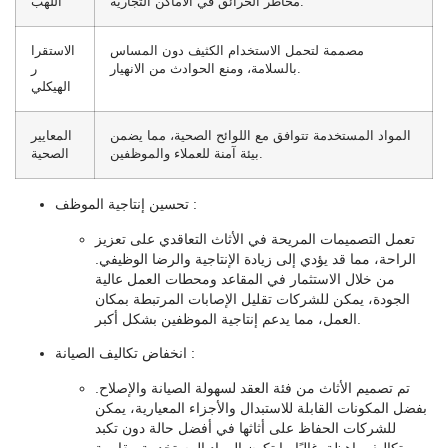
مخاطر الحرائق في الأماكن التجارية.
اللهب
مصممة لتحمل الاستخدام الكثيف دون المساس
الاستقرا
بالسلامة، ومنع الحوادث من الانهيار.
ر
الهيكلي
المواد المستخدمة تتوافق مع اللوائح الصحية، مما يضمن
المعايير
بيئة آمنة للعملاء والموظفين.
الصحية
:
تحسين إنتاجية الموظف
تعمل التصميمات المريحة في الأثاث التعاقدي على تعزيز
الراحة، مما قد يؤدي إلى زيادة الإنتاجية والرضا الوظيفي.
من خلال الاستثمار في المقاعد ومحطات العمل عالية
الجودة، يمكن للشركات تقليل الإصابات المرتبطة بمكان
العمل، مما يدعم إنتاجية الموظفين بشكل أكبر.
:
انخفاض تكاليف الصيانة
تم تصميم الأثاث من فئة العقد لسهولة الصيانة والإصلاح.
بفضل المكونات القابلة للاستبدال والأجزاء المعيارية، يمكن
للشركات الحفاظ على أثاثها في أفضل حالة دون تكبد
تكاليف باهظة. غالبًا ما تكون المواد المستخدمة مقاومة