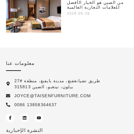
من الصين هو الخيار الأفضل
للعلامات التجارية العالمية
2026-05-28
معلومات عنا
27# طريق تشيانغفنغ، مدينة بايفنغ، منطقة
بيلون، نينغبو، الصين 315813
JOYCE@TAISENFURNITURE.COM
0086 13858364637
النشرة الإخبارية