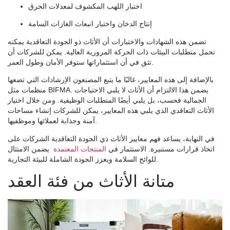
اختبار اللهب المكشوف لمعدلات الحرق
إنتاج الدخان واختبار انبعاث الغازات السامة
تضمن هذه الشهادات والاختبارات أن الأثاث ذو الجودة التعاقدية يمكنه
تحمل متطلبات البيئات ذات الحركة المرورية العالية. يمكن للشركات أن
تثق في أن استثماراتها ستوفر الأمان وطول العمر.
بالإضافة إلى هذه المعايير، غالبًا ما يتبع المصنعون الإرشادات التي تضعها
منظمات مثل BIFMA. يضمن هذا الالتزام أن الأثاث لا يلبي الاحتياجات
الجمالية فحسب، بل يلبي أيضًا المتطلبات الوظيفية. ومن خلال اختيار
الأثاث التعاقدي الذي يلبي هذه المعايير، يمكن للشركات إنشاء مساحات
آمنة وجذابة لعملائها وموظفيها.
في النهاية، يساعد فهم معايير الأثاث ذي الجودة التعاقدية الشركات على
اتخاذ قرارات مستنيرة. الاستثمار في
المنتجات المعتمدة
يضمن الامتثال
للوائح السلامة ويعزز الجودة الشاملة للبيئة التجارية.
متانة الأثاث من فئة العقد