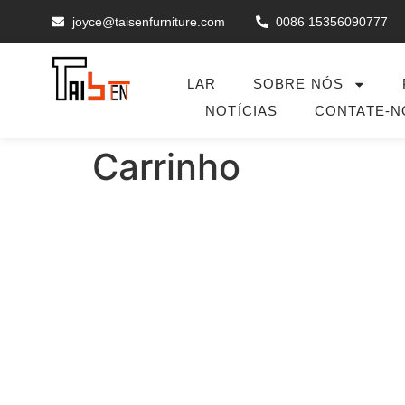
joyce@taisenfurniture.com
0086 15356090777
LAR
SOBRE NÓS
NOTÍCIAS
CONTATE-N
Carrinho