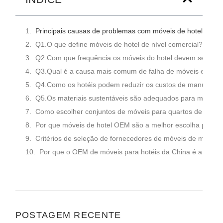
Principais causas de problemas com móveis de hotel e estr
Q1.O que define móveis de hotel de nível comercial?
Q2.Com que frequência os móveis do hotel devem ser subs
Q3.Qual é a causa mais comum de falha de móveis em hot
Q4.Como os hotéis podem reduzir os custos de manutenç
Q5.Os materiais sustentáveis ​​são adequados para mobiliár
Como escolher conjuntos de móveis para quartos de hotel 
Por que móveis de hotel OEM são a melhor escolha para gr
Critérios de seleção de fornecedores de móveis de marca d
Por que o OEM de móveis para hotéis da China é a melho
POSTAGEM RECENTE