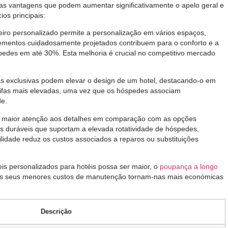
ras vantagens que podem aumentar significativamente o apelo geral e
ios principais:
eleiro personalizado permite a personalização em vários espaços,
lementos cuidadosamente projetados contribuem para o conforto e a
pedes em até 30%. Esta melhoria é crucial no competitivo mercado
as exclusivas podem elevar o design de um hotel, destacando-o em
rifas mais elevadas, uma vez que os hóspedes associam
de.
om maior atenção aos detalhes em comparação com as opções
 duráveis ​​que suportam a elevada rotatividade de hóspedes,
ilidade reduz os custos associados a reparos ou substituições
eis personalizados para hotéis possa ser maior, o
poupança a longo
e os seus menores custos de manutenção tornam-nas mais económicas
Descrição