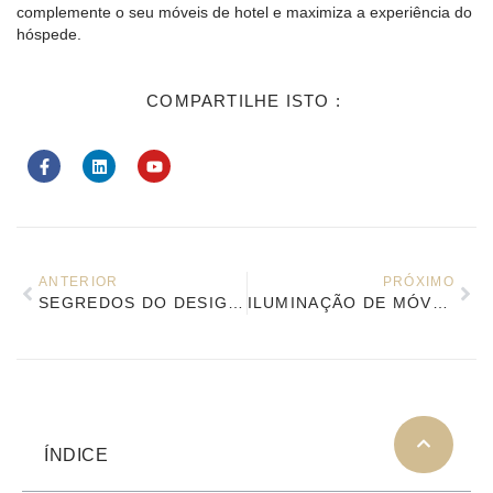
complemente o seu
móveis de hotel
e maximiza a experiência do
hóspede.
COMPARTILHE ISTO :
ANTERIOR
PRÓXIMO
SEGREDOS DO DESIGN DE HOTÉIS 5 ESTRELAS: USANDO LÂMPADAS NOS QUARTOS PARA AUMENTAR A OCUPAÇÃO E OS LUCROS
ILUMINAÇÃO DE MÓVEIS DE HOTEL: DESIGN DE ILUMINAÇÃO E SEU IMPACTO NA EXIBIÇÃO DE HOTÉIS
ÍNDICE