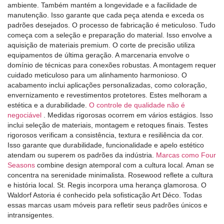
ambiente. Também mantém a longevidade e a facilidade de
manutenção. Isso garante que cada peça atenda e exceda os
padrões desejados. O processo de fabricação é meticuloso. Tudo
começa com a seleção e preparação do material. Isso envolve a
aquisição de materiais premium. O corte de precisão utiliza
equipamentos de última geração. A marcenaria envolve o
domínio de técnicas para conexões robustas. A montagem requer
cuidado meticuloso para um alinhamento harmonioso. O
acabamento inclui aplicações personalizadas, como coloração,
envernizamento e revestimentos protetores. Estes melhoram a
estética e a durabilidade.
O controle de qualidade não é
negociável
. Medidas rigorosas ocorrem em vários estágios. Isso
inclui seleção de materiais, montagem e retoques finais. Testes
rigorosos verificam a consistência, textura e resiliência da cor.
Isso garante que durabilidade, funcionalidade e apelo estético
atendam ou superem os padrões da indústria.
Marcas como Four
Seasons
combine design atemporal com a cultura local. Aman se
concentra na serenidade minimalista. Rosewood reflete a cultura
e história local. St. Regis incorpora uma herança glamorosa. O
Waldorf Astoria é conhecido pela sofisticação Art Déco. Todas
essas marcas usam móveis para refletir seus padrões únicos e
intransigentes.