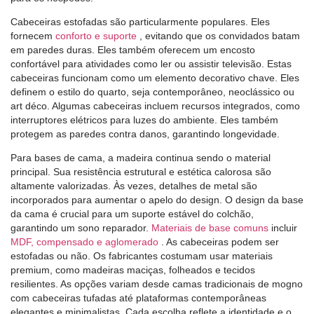
Cabeceiras estofadas são particularmente populares. Eles
fornecem
conforto e suporte
, evitando que os convidados batam
em paredes duras. Eles também oferecem um encosto
confortável para atividades como ler ou assistir televisão. Estas
cabeceiras funcionam como um elemento decorativo chave. Eles
definem o estilo do quarto, seja contemporâneo, neoclássico ou
art déco. Algumas cabeceiras incluem recursos integrados, como
interruptores elétricos para luzes do ambiente. Eles também
protegem as paredes contra danos, garantindo longevidade.
Para bases de cama, a madeira continua sendo o material
principal. Sua resistência estrutural e estética calorosa são
altamente valorizadas. Às vezes, detalhes de metal são
incorporados para aumentar o apelo do design. O design da base
da cama é crucial para um suporte estável do colchão,
garantindo um sono reparador.
Materiais de base comuns
incluir
MDF, compensado e aglomerado
. As cabeceiras podem ser
estofadas ou não. Os fabricantes costumam usar materiais
premium, como madeiras maciças, folheados e tecidos
resilientes. As opções variam desde camas tradicionais de mogno
com cabeceiras tufadas até plataformas contemporâneas
elegantes e minimalistas. Cada escolha reflete a identidade e o