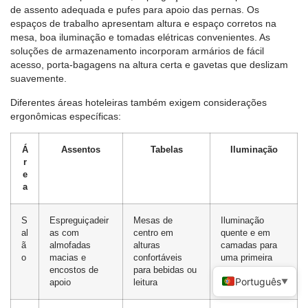
de assento adequada e pufes para apoio das pernas. Os
espaços de trabalho apresentam altura e espaço corretos na
mesa, boa iluminação e tomadas elétricas convenientes. As
soluções de armazenamento incorporam armários de fácil
acesso, porta-bagagens na altura certa e gavetas que deslizam
suavemente.
Diferentes áreas hoteleiras também exigem considerações
ergonômicas específicas:
Á
Assentos
Tabelas
Iluminação
r
e
a
S
Espreguiçadeir
Mesas de
Iluminação
al
as com
centro em
quente e em
ã
almofadas
alturas
camadas para
o
macias e
confortáveis ​​
uma primeira
encostos de
para bebidas ou
impressão
Português
▼
apoio
leitura
convidativa