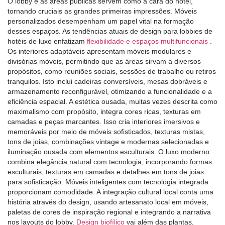
O lobby e as áreas públicas servem como a cara do hotel,
tornando cruciais as grandes primeiras impressões. Móveis
personalizados desempenham um papel vital na formação
desses espaços. As tendências atuais de design para lobbies de
hotéis de luxo enfatizam
flexibilidade e espaços multifuncionais
.
Os interiores adaptáveis ​​apresentam móveis modulares e
divisórias móveis, permitindo que as áreas sirvam a diversos
propósitos, como reuniões sociais, sessões de trabalho ou retiros
tranquilos. Isto inclui cadeiras conversíveis, mesas dobráveis ​​e
armazenamento reconfigurável, otimizando a funcionalidade e a
eficiência espacial. A estética ousada, muitas vezes descrita como
maximalismo com propósito, integra cores ricas, texturas em
camadas e peças marcantes. Isso cria interiores imersivos e
memoráveis ​​por meio de móveis sofisticados, texturas mistas,
tons de joias, combinações vintage e modernas selecionadas e
iluminação ousada com elementos esculturais. O luxo moderno
combina elegância natural com tecnologia, incorporando formas
esculturais, texturas em camadas e detalhes em tons de joias
para sofisticação. Móveis inteligentes com tecnologia integrada
proporcionam comodidade. A integração cultural local conta uma
história através do design, usando artesanato local em móveis,
paletas de cores de inspiração regional e integrando a narrativa
nos layouts do lobby.
Design biofílico
vai além das plantas,