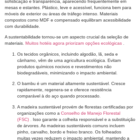
sofisticação e transparência, aparecendo frequentemente em
mesas e estantes. Plástico, leve e acessível, funciona bem para
móveis de exterior ou áreas de tráfego intenso. Materiais
compostos como MDF e compensado equilibram acessibilidade
com durabilidade.
A sustentabilidade tornou-se um aspecto crucial da seleção de
materiais.
Muitos hotéis agora priorizam opções ecológicas
.
Os tecidos orgânicos, incluindo algodão, lã, seda e
cânhamo, vêm de uma agricultura ecológica. Evitam
produtos químicos nocivos e revestimentos não
biodegradáveis, minimizando o impacto ambiental.
O bambu é um material altamente sustentável. Cresce
rapidamente, regenera-se e oferece resistência
comparável à do aço quando processado.
A madeira sustentável provém de florestas certificadas por
organizações como a
Conselho de Manejo Florestal
(FSC)
. Isso garante a colheita responsável e a substituição
de árvores. As madeiras sustentáveis ​​comuns incluem
pinho, carvalho, bordo e freixo branco. Os folheados
muitas vezes reduzem o impacto ambiental, mantendo a