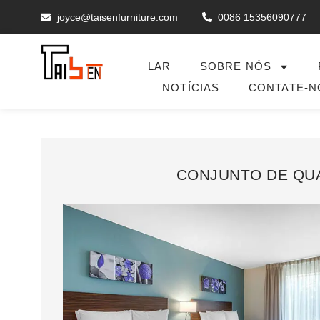
joyce@taisenfurniture.com
0086 15356090777
LAR
SOBRE NÓS
NOTÍCIAS
CONTATE-N
CONJUNTO DE QU