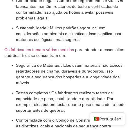
Conformidade Legal
: Cumprir os regulamentos é vital. Os
fabricantes mantêm relatórios de teste e certificados de
conformidade. Isso ajuda os hotéis a evitar possíveis
problemas legais.
Sustentabilidade
: Muitos padrões agora incluem
considerações ambientais e climáticas. Isso significa usar
materiais ecológicos, mas seguros.
Os fabricantes tomam várias medidas
para atender a esses altos
padrões. Eles se concentram em:
Segurança de Materiais
: Eles usam materiais não tóxicos,
retardadores de chama, duráveis ​​e duradouros. Isso
garante a segurança dos hóspedes e a longevidade dos
móveis.
Testes completos
: Os fabricantes realizam testes de
capacidade de peso, estabilidade e durabilidade. Por
exemplo, eles podem testar quanto peso uma cadeira pode
suportar antes de quebrar.
Português
▼
Conformidade com o Código de Construção
: Eles aderem
às diretrizes locais e nacionais de segurança contra