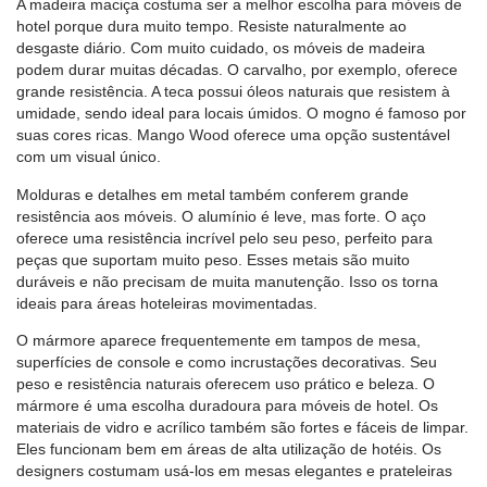
A madeira maciça costuma ser a melhor escolha para móveis de
hotel porque dura muito tempo. Resiste naturalmente ao
desgaste diário. Com muito cuidado, os móveis de madeira
podem durar muitas décadas. O carvalho, por exemplo, oferece
grande resistência. A teca possui óleos naturais que resistem à
umidade, sendo ideal para locais úmidos. O mogno é famoso por
suas cores ricas. Mango Wood oferece uma opção sustentável
com um visual único.
Molduras e detalhes em metal também conferem grande
resistência aos móveis. O alumínio é leve, mas forte. O aço
oferece uma resistência incrível pelo seu peso, perfeito para
peças que suportam muito peso. Esses metais são muito
duráveis ​​e não precisam de muita manutenção. Isso os torna
ideais para áreas hoteleiras movimentadas.
O mármore aparece frequentemente em tampos de mesa,
superfícies de console e como incrustações decorativas. Seu
peso e resistência naturais oferecem uso prático e beleza. O
mármore é uma escolha duradoura para móveis de hotel. Os
materiais de vidro e acrílico também são fortes e fáceis de limpar.
Eles funcionam bem em áreas de alta utilização de hotéis. Os
designers costumam usá-los em mesas elegantes e prateleiras