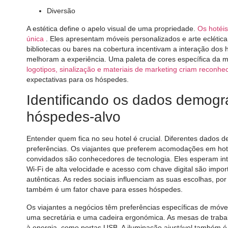
Diversão
A estética define o apelo visual de uma propriedade.
Os hotéis
única
. Eles apresentam móveis personalizados e arte eclética
bibliotecas ou bares na cobertura incentivam a interação do
melhoram a experiência. Uma paleta de cores específica da m
logotipos, sinalização e materiais de marketing criam reconh
expectativas para os hóspedes.
Identificando os dados demográ
hóspedes-alvo
Entender quem fica no seu hotel é crucial. Diferentes dados
preferências. Os viajantes que preferem acomodações em ho
convidados são conhecedores de tecnologia. Eles esperam inter
Wi-Fi de alta velocidade e acesso com chave digital são impo
autênticas. As redes sociais influenciam as suas escolhas, po
também é um fator chave para esses hóspedes.
Os viajantes a negócios têm preferências específicas de móve
uma secretária e uma cadeira ergonómica. As mesas de trab
à energia, como portas USB. A iluminação ajustável também é 