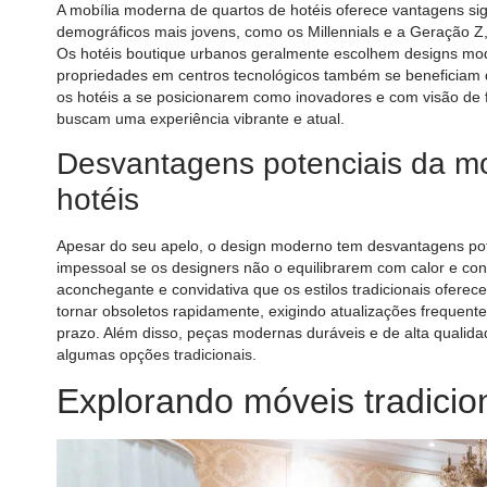
A mobília moderna de quartos de hotéis oferece vantagens sig
demográficos mais jovens, como os Millennials e a Geração Z,
Os hotéis boutique urbanos geralmente escolhem designs mode
propriedades em centros tecnológicos também se beneficiam de
os hotéis a se posicionarem como inovadores e com visão de f
buscam uma experiência vibrante e atual.
Desvantagens potenciais da mo
hotéis
Apesar do seu apelo, o design moderno tem desvantagens pot
impessoal se os designers não o equilibrarem com calor e co
aconchegante e convidativa que os estilos tradicionais ofere
tornar obsoletos rapidamente, exigindo atualizações frequent
prazo. Além disso, peças modernas duráveis ​​e de alta quali
algumas opções tradicionais.
Explorando móveis tradicion