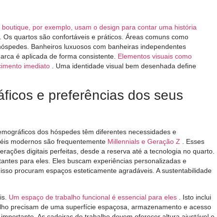
 boutique, por exemplo, usam o design para contar uma história
. Os quartos são confortáveis ​​e práticos. Áreas comuns como
s hóspedes. Banheiros luxuosos com banheiras independentes
arca é aplicada de forma consistente.
Elementos visuais como
ecimento imediato
. Uma identidade visual bem desenhada define
ficos e preferências dos seus
 demográficos dos hóspedes têm diferentes necessidades e
téis modernos são frequentemente
Millennials e Geração Z
. Esses
ações digitais perfeitas, desde a reserva até a tecnologia no quarto.
rtantes para eles. Eles buscam experiências personalizadas e
r isso procuram espaços esteticamente agradáveis. A sustentabilidade
is.
Um espaço de trabalho funcional é essencial para eles
. Isto inclui
alho precisam de uma superfície espaçosa, armazenamento e acesso
importante. As cadeiras de trabalho devem oferecer altura ajustável e