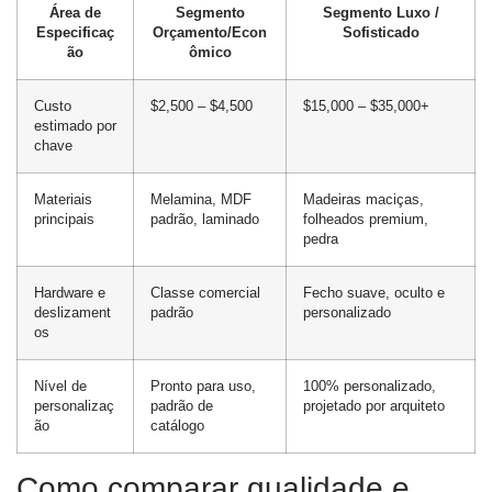
Área de
Segmento
Segmento Luxo /
Especificaç
Orçamento/Econ
Sofisticado
ão
ômico
Custo
$2,500 – $4,500
$15,000 – $35,000+
estimado por
chave
Materiais
Melamina, MDF
Madeiras maciças,
principais
padrão, laminado
folheados premium,
pedra
Hardware e
Classe comercial
Fecho suave, oculto e
deslizament
padrão
personalizado
os
Nível de
Pronto para uso,
100% personalizado,
personalizaç
padrão de
projetado por arquiteto
ão
catálogo
Como comparar qualidade e