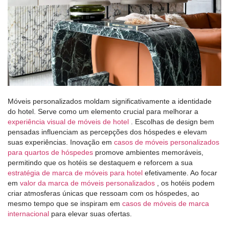
Móveis personalizados moldam significativamente a identidade
do hotel. Serve como um elemento crucial para melhorar a
experiência visual de móveis de hotel
. Escolhas de design bem
pensadas influenciam as percepções dos hóspedes e elevam
suas experiências. Inovação em
casos de móveis personalizados
para quartos de hóspedes
promove ambientes memoráveis,
permitindo que os hotéis se destaquem e reforcem a sua
estratégia de marca de móveis para hotel
efetivamente. Ao focar
em
valor da marca de móveis personalizados
, os hotéis podem
criar atmosferas únicas que ressoam com os hóspedes, ao
mesmo tempo que se inspiram em
casos de móveis de marca
internacional
para elevar suas ofertas.