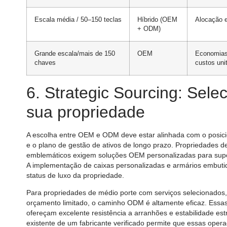
Escala média / 50–150 teclas
Híbrido (OEM
Alocação e
+ ODM)
Grande escala/mais de 150
OEM
Economias
chaves
custos uni
6. Strategic Sourcing: Sel
sua propriedade
A escolha entre OEM e ODM deve estar alinhada com o posic
e o plano de gestão de ativos de longo prazo. Propriedades de
emblemáticos exigem soluções OEM personalizadas para supor
A implementação de caixas personalizadas e armários embutido
status de luxo da propriedade.
Para propriedades de médio porte com serviços selecionados,
orçamento limitado, o caminho ODM é altamente eficaz. Essas 
ofereçam excelente resistência a arranhões e estabilidade estru
existente de um fabricante verificado permite que essas op