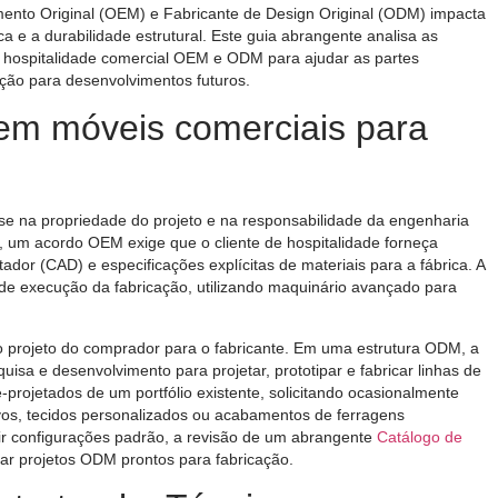
amento Original (OEM) e Fabricante de Design Original (ODM) impacta
a e a durabilidade estrutural. Este guia abrangente analisa as
 de hospitalidade comercial OEM e ODM para ajudar as partes
sição para desenvolvimentos futuros.
em móveis comerciais para
e na propriedade do projeto e na responsabilidade da engenharia
, um acordo OEM exige que o cliente de hospitalidade forneça
dor (CAD) e especificações explícitas de materiais para a fábrica. A
de execução da fabricação, utilizando maquinário avançado para
o projeto do comprador para o fabricante. Em uma estrutura ODM, a
uisa e desenvolvimento para projetar, prototipar e fabricar linhas de
projetados de um portfólio existente, solicitando ocasionalmente
vos, tecidos personalizados ou acabamentos de ferragens
ir configurações padrão, a revisão de um abrangente
Catálogo de
car projetos ODM prontos para fabricação.