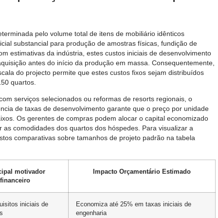
erminada pelo volume total de itens de mobiliário idênticos
icial substancial para produção de amostras físicas, fundição de
m estimativas da indústria, estes custos iniciais de desenvolvimento
 aquisição antes do início da produção em massa. Consequentemente,
ala do projecto permite que estes custos fixos sejam distribuídos
50 quartos.
com serviços selecionados ou reformas de resorts regionais, o
ência de taxas de desenvolvimento garante que o preço por unidade
xos. Os gerentes de compras podem alocar o capital economizado
ar as comodidades dos quartos dos hóspedes. Para visualizar a
custos comparativas sobre tamanhos de projeto padrão na tabela
cipal motivador
Impacto Orçamentário Estimado
financeiro
isitos iniciais de
Economiza até 25% em taxas iniciais de
s
engenharia