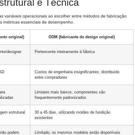
trutural e Técnica
 variáveis ​​operacionais ao escolher entre métodos de fabricação
as métricas essenciais de desempenho.
nto original)
ODM (fabricante de design original)
nte/designer
Pertencente inteiramente à fábrica
CAD
Custos de engenharia insignificantes; distribuído
entre compradores
ara
Limiares mais baixos; componentes são
lizadas
frequentemente padronizados
agem estrutural
30 a 45 dias, utilizando moldes de fundição
existentes
s não podem
Limitado; os mesmos modelos estão disponíveis