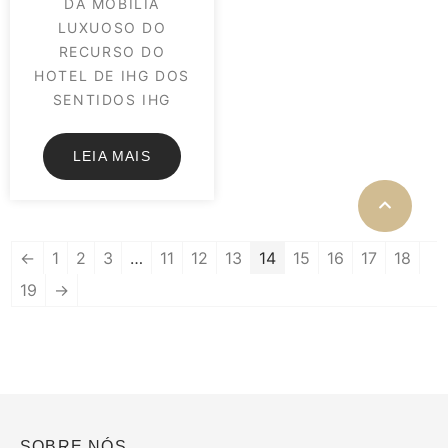
DA MOBÍLIA
LUXUOSO DO
RECURSO DO
HOTEL DE IHG DOS
SENTIDOS IHG
LEIA MAIS
←
1
2
3
…
11
12
13
14
15
16
17
18
19
→
SOBRE NÓS