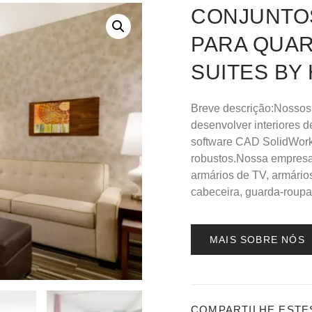
CONJUNTOS
PARA QUAR
SUITES BY 
Breve descrição:Nossos
desenvolver interiores 
software CAD SolidWorks
robustos.Nossa empresa 
armários de TV, armári
cabeceira, guarda-roupas
MAIS SOBRE NÓS
COMPARTILHE ESTE