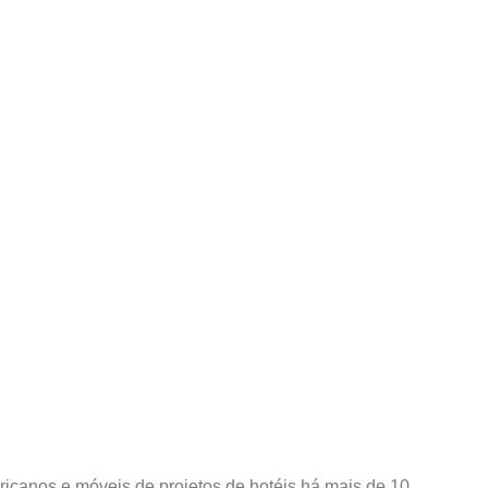
icanos e móveis de projetos de hotéis há mais de 10